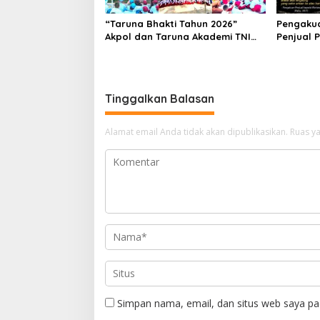
“Taruna Bhakti Tahun 2026”
Pengaku
Akpol dan Taruna Akademi TNI
Penjual 
Dampingi Siswa di 73 Sekolah
Cianjur, 
Rakyat
Tagih Ke
Tinggalkan Balasan
Alamat email Anda tidak akan dipublikasikan.
Ruas ya
Simpan nama, email, dan situs web saya pa