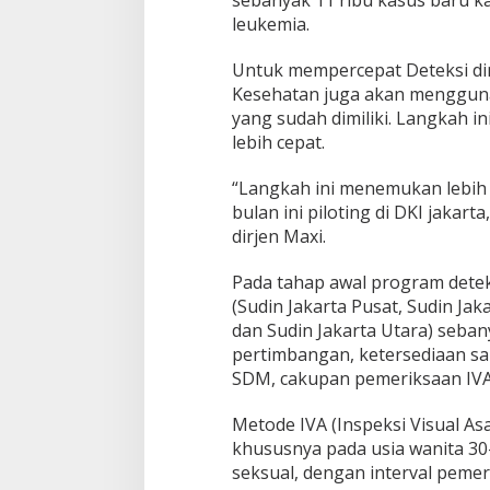
sebanyak 11 ribu kasus baru k
leukemia.
Untuk mempercepat Deteksi din
Kesehatan juga akan menggun
yang sudah dimiliki. Langkah 
lebih cepat.
“Langkah ini menemukan lebih d
bulan ini piloting di DKI jakar
dirjen Maxi.
Pada tahap awal program detek
(Sudin Jakarta Pusat, Sudin Jak
dan Sudin Jakarta Utara) sebany
pertimbangan, ketersediaan s
SDM, cakupan pemeriksaan IVA 
Metode IVA (Inspeksi Visual Asa
khususnya pada usia wanita 3
seksual, dengan interval pemer