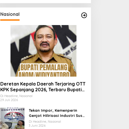
Nasional
Deretan Kepala Daerah Terjaring OTT
KPK Sepanjang 2026, Terbaru Bupati
Pemalang Anom Widiyantoro
Di Headline, Nasional
29 Juli 2026
Tekan Impor, Kemenperin
Genjot Hilirisasi Industri Susu
Lewat Momen Hari Susu
Di Headline, Nasional
Nusantara 2026
3 Juni 2026