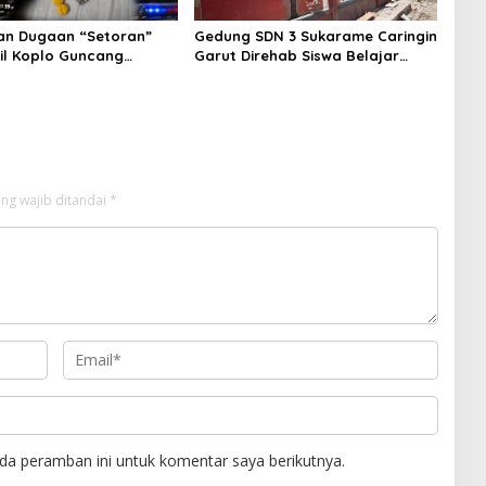
an Dugaan “Setoran”
Gedung SDN 3 Sukarame Caringin
Pil Koplo Guncang
Garut Direhab Siswa Belajar
KDM Bergerak, Publik
Bergantian
tegasan Polda Jabar
ng wajib ditandai
*
da peramban ini untuk komentar saya berikutnya.