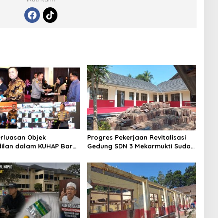
rluasan Objek
Progres Pekerjaan Revitalisasi
ilan dalam KUHAP Baru,
Gedung SDN 3 Mekarmukti Sudah
lda Metro Jaya Buka
Mencapai 50 Persen
 Hukum