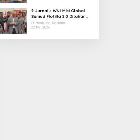
9 Jurnalis WNI Misi Global
Sumud Flotilla 2.0 Ditahan
Militer Israel, Kini Dibebaskan
Di Headline, Nasional
dan Dievakuasi ke Istanbul
22 Mei 2026