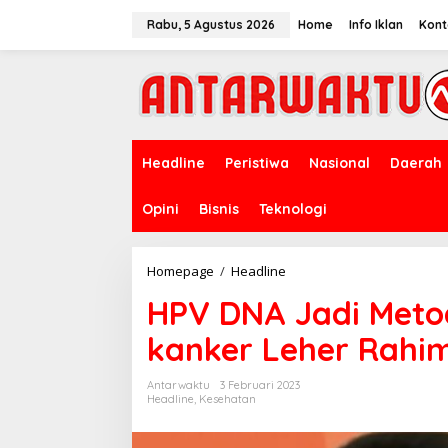
Lewati
ke
Rabu, 5 Agustus 2026
Home
Info Iklan
Kont
konten
Headline
Peristiwa
Nasional
Daerah
Opini
Bisnis
Teknologi
HPV
Homepage
/
Headline
DNA
HPV DNA Jadi Metod
Jadi
Metode
kanker Leher Rahi
Baru
Deteksi
Dini
Antarwaktu
3 Februari 2023
kanker
Headline
,
Kesehatan
Leher
Rahim