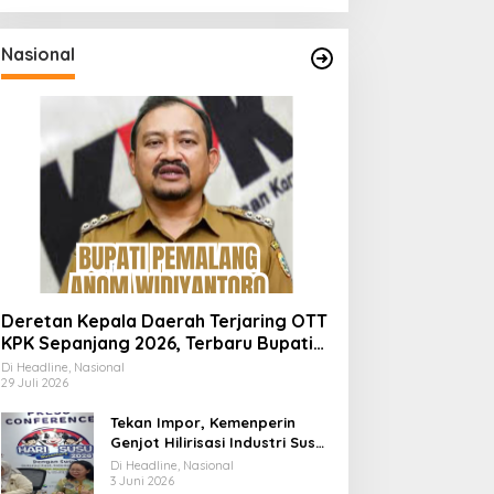
Nasional
Deretan Kepala Daerah Terjaring OTT
KPK Sepanjang 2026, Terbaru Bupati
Pemalang Anom Widiyantoro
Di Headline, Nasional
29 Juli 2026
Tekan Impor, Kemenperin
Genjot Hilirisasi Industri Susu
Lewat Momen Hari Susu
Di Headline, Nasional
Nusantara 2026
3 Juni 2026