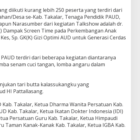
g diikuti kurang lebih 250 peserta yang terdiri dari
han/Desa se-Kab. Takalar, Tenaga Pendidik PAUD,
dapun Narasumber dari kegiatan Talkshow adalah dr.
R(K) Dampak Screen Time pada Perkembangan Anak
. Kes, Sp. GK(K) Gizi Optimi AUD untuk Generasi Cerdas
 PAUD terdiri dari beberapa kegiatan diantaranya
omba senam cuci tangan, lomba angaru dalam
njukan tari butta kalassukangku yang
d HI Pattallasang.
D Kab. Takalar, Ketua Dharma Wanita Persatuan Kab.
D Kab. Takalar, Ketua Ikatan Dokter Indonesia (IDI)
etua Persatuan Guru Kab. Takalar, Ketua Himpaudi
uru Taman Kanak-Kanak Kab. Takalar, Ketua IGBA Kab.