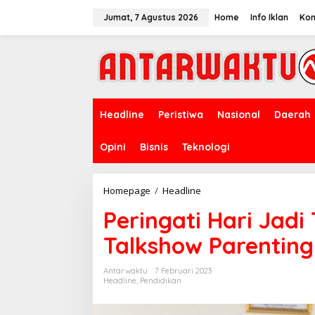
Lewati
ke
Jumat, 7 Agustus 2026
Home
Info Iklan
Kon
konten
Headline
Peristiwa
Nasional
Daerah
Opini
Bisnis
Teknologi
Peringati
Homepage
/
Headline
Hari
Peringati Hari Jadi
Jadi
Takalar,
Talkshow Parenting
Bunda
Paud
gelar
Antarwaktu
7 Februari 2023
Talkshow
Headline
,
Pendidikan
Parenting