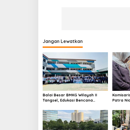
Jangan Lewatkan
Balai Besar BMKG Wilayah II
Komisari
Tangsel, Edukasi Bencana
Patra Ni
Gempa Bumi dan Tsunami
UMKM Mit
kepada pelajar UPTD SMPN 23
Sentuha
Keberlan