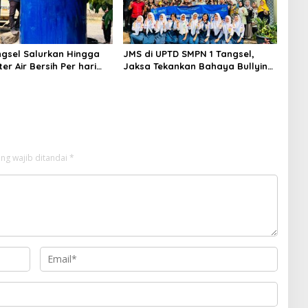
gsel Salurkan Hingga
JMS di UPTD SMPN 1 Tangsel,
ter Air Bersih Per hari
Jaksa Tekankan Bahaya Bullying
arga Terdampak
hingga Narkotika
an
ng wajib ditandai
*