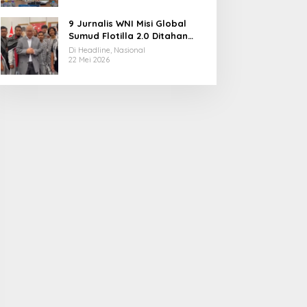
9 Jurnalis WNI Misi Global
Sumud Flotilla 2.0 Ditahan
Militer Israel, Kini Dibebaskan
Di Headline, Nasional
dan Dievakuasi ke Istanbul
22 Mei 2026