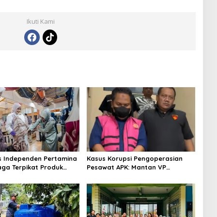
Ikuti Kami
s Independen Pertamina
Kasus Korupsi Pengoperasian
aga Terpikat Produk
Pesawat APK: Mantan VP
ra Binaan dengan
Business Development
n Kemanusiaan dan
Ditetapkan Tersangka
jutan