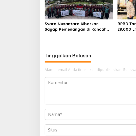
Svara Nusantara Kibarkan
BPBD Tan
Sayap Kemenangan di Kancah
28.000 Li
Internasional
untuk W
Kekering
Tinggalkan Balasan
Alamat email Anda tidak akan dipublikasikan.
Ruas ya