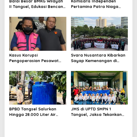
Balai Besar BMKG Wilayah
Komisaris Independen
II Tangsel, Edukasi Bencana
Pertamina Patra Niaga
Gempa Bumi dan Tsunami
Terpikat Produk UMKM
kepada pelajar UPTD SMPN
Mitra Binaan dengan
23
Sentuhan Kemanusiaan dan
Keberlanjutan
Kasus Korupsi
Svara Nusantara Kibarkan
Pengoperasian Pesawat
Sayap Kemenangan di
APK: Mantan VP Business
Kancah Internasional
Development Ditetapkan
Tersangka
BPBD Tangsel Salurkan
JMS di UPTD SMPN 1
Hingga 28.000 Liter Air
Tangsel, Jaksa Tekankan
Bersih Per hari untuk
Bahaya Bullying hingga
Warga Terdampak
Narkotika
Kekeringan