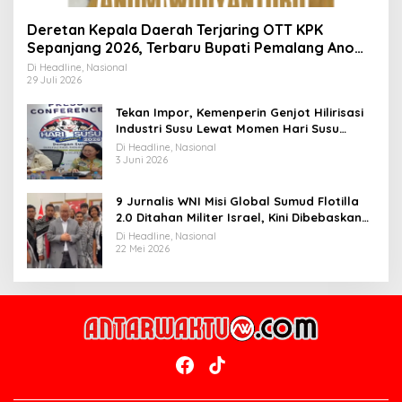
Deretan Kepala Daerah Terjaring OTT KPK
Sepanjang 2026, Terbaru Bupati Pemalang Anom
Widiyantoro
Di Headline, Nasional
29 Juli 2026
Tekan Impor, Kemenperin Genjot Hilirisasi
Industri Susu Lewat Momen Hari Susu
Nusantara 2026
Di Headline, Nasional
3 Juni 2026
9 Jurnalis WNI Misi Global Sumud Flotilla
2.0 Ditahan Militer Israel, Kini Dibebaskan
dan Dievakuasi ke Istanbul
Di Headline, Nasional
22 Mei 2026