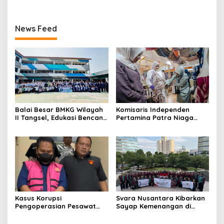
News Feed
Balai Besar BMKG Wilayah
Komisaris Independen
II Tangsel, Edukasi Bencana
Pertamina Patra Niaga
Gempa Bumi dan Tsunami
Terpikat Produk UMKM
kepada pelajar UPTD SMPN
Mitra Binaan dengan
23
Sentuhan Kemanusiaan dan
Keberlanjutan
Kasus Korupsi
Svara Nusantara Kibarkan
Pengoperasian Pesawat
Sayap Kemenangan di
APK: Mantan VP Business
Kancah Internasional
Development Ditetapkan