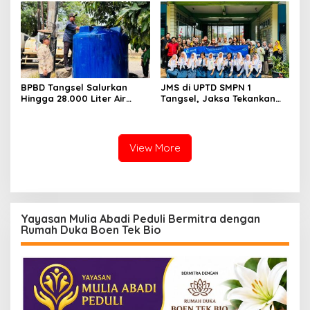
Tersangka
BPBD Tangsel Salurkan
JMS di UPTD SMPN 1
Hingga 28.000 Liter Air
Tangsel, Jaksa Tekankan
Bersih Per hari untuk
Bahaya Bullying hingga
Warga Terdampak
Narkotika
Kekeringan
View More
Yayasan Mulia Abadi Peduli Bermitra dengan
Rumah Duka Boen Tek Bio