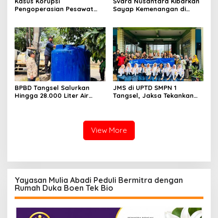
Kasus Korupsi
Svara Nusantara Kibarkan
Pengoperasian Pesawat
Sayap Kemenangan di
APK: Mantan VP Business
Kancah Internasional
Development Ditetapkan
Tersangka
BPBD Tangsel Salurkan
JMS di UPTD SMPN 1
Hingga 28.000 Liter Air
Tangsel, Jaksa Tekankan
Bersih Per hari untuk
Bahaya Bullying hingga
Warga Terdampak
Narkotika
Kekeringan
View More
Yayasan Mulia Abadi Peduli Bermitra dengan
Rumah Duka Boen Tek Bio