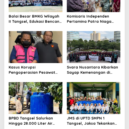
Balai Besar BMKG Wilayah
Komisaris Independen
II Tangsel, Edukasi Bencana
Pertamina Patra Niaga
Gempa Bumi dan Tsunami
Terpikat Produk UMKM
kepada pelajar UPTD SMPN
Mitra Binaan dengan
23
Sentuhan Kemanusiaan dan
Keberlanjutan
Kasus Korupsi
Svara Nusantara Kibarkan
Pengoperasian Pesawat
Sayap Kemenangan di
APK: Mantan VP Business
Kancah Internasional
Development Ditetapkan
Tersangka
BPBD Tangsel Salurkan
JMS di UPTD SMPN 1
Hingga 28.000 Liter Air
Tangsel, Jaksa Tekankan
Bersih Per hari untuk
Bahaya Bullying hingga