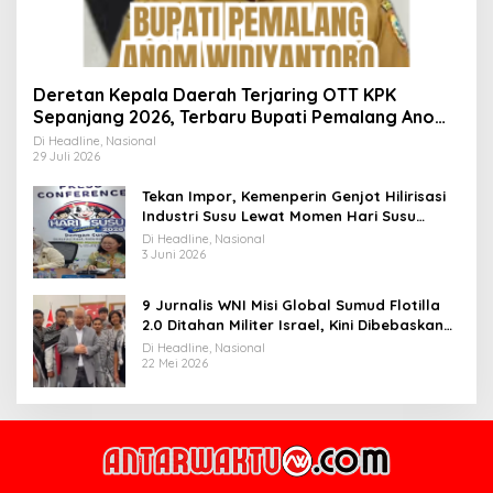
Deretan Kepala Daerah Terjaring OTT KPK
Sepanjang 2026, Terbaru Bupati Pemalang Anom
Widiyantoro
Di Headline, Nasional
29 Juli 2026
Tekan Impor, Kemenperin Genjot Hilirisasi
Industri Susu Lewat Momen Hari Susu
Nusantara 2026
Di Headline, Nasional
3 Juni 2026
9 Jurnalis WNI Misi Global Sumud Flotilla
2.0 Ditahan Militer Israel, Kini Dibebaskan
dan Dievakuasi ke Istanbul
Di Headline, Nasional
22 Mei 2026