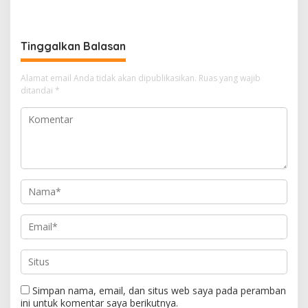
Warga Terdampak
Narkotika
Kekeringan
Tinggalkan Balasan
Alamat email Anda tidak akan dipublikasikan.
Ruas yang wajib
ditandai
*
Simpan nama, email, dan situs web saya pada peramban
ini untuk komentar saya berikutnya.