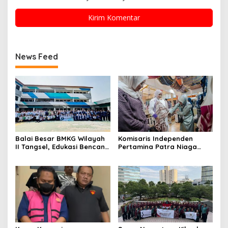
News Feed
Balai Besar BMKG Wilayah
Komisaris Independen
II Tangsel, Edukasi Bencana
Pertamina Patra Niaga
Gempa Bumi dan Tsunami
Terpikat Produk UMKM
kepada pelajar UPTD SMPN
Mitra Binaan dengan
23
Sentuhan Kemanusiaan dan
Keberlanjutan