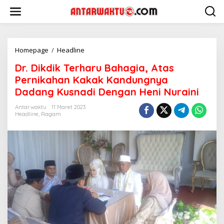
Lewati
ke
konten
Dr.
Homepage
/
Headline
Dikdik
Dr. Dikdik Terharu Bahagia, Atas
Terharu
Bahagia,
Pernikahan Kakak Kandungnya
Atas
Dadang Kusnadi Dengan Heni Nuraini
Pernikahan
Kakak
Antarwaktu
11 Maret 2023
Kandungnya
Headline
,
Ragam
Dadang
Kusnadi
Dengan
Heni
Nuraini