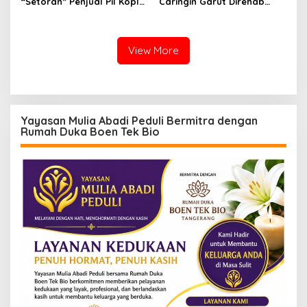
“Setoran” Penjual Pil Koplo
Caringin Garut Direhab
Guncang Cianjur, KDM
Siswa Belajar Bergantian
Bergerak, Publik Tagih
Ketegasan Polda Jabar
View More
Yayasan Mulia Abadi Peduli Bermitra dengan
Rumah Duka Boen Tek Bio