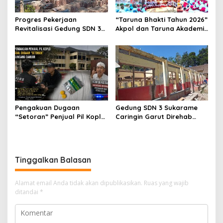
Progres Pekerjaan
“Taruna Bhakti Tahun 2026”
Revitalisasi Gedung SDN 3
Akpol dan Taruna Akademi
Mekarmukti Sudah
TNI Dampingi Siswa di 73
Mencapai 50 Persen
Sekolah Rakyat
Pengakuan Dugaan
Gedung SDN 3 Sukarame
“Setoran” Penjual Pil Koplo
Caringin Garut Direhab
Guncang Cianjur, KDM
Siswa Belajar Bergantian
Bergerak, Publik Tagih
Ketegasan Polda Jabar
Tinggalkan Balasan
Alamat email Anda tidak akan dipublikasikan.
Ruas yang wajib
ditandai
*