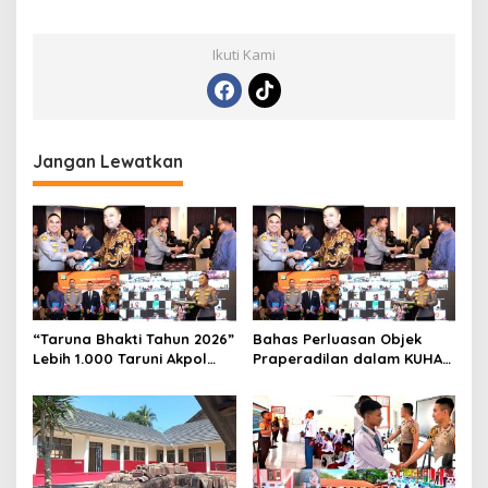
Ikuti Kami
Jangan Lewatkan
“Taruna Bhakti Tahun 2026”
Bahas Perluasan Objek
Lebih 1.000 Taruni Akpol
Praperadilan dalam KUHAP
Perkuat Pembentukan
Baru, Waka Polda Metro
Karakter Siswa Sekolah
Jaya Buka Seminar Hukum
Rakyat