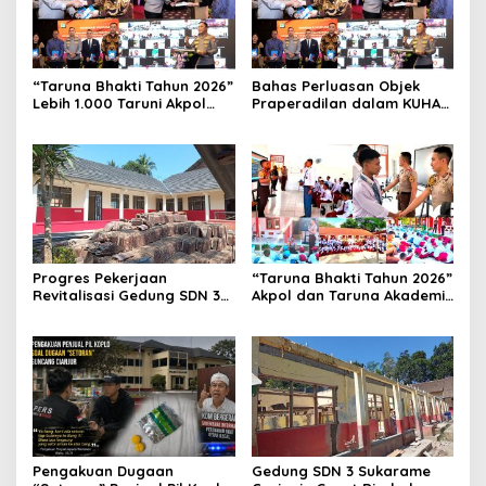
“Taruna Bhakti Tahun 2026”
Bahas Perluasan Objek
Lebih 1.000 Taruni Akpol
Praperadilan dalam KUHAP
Perkuat Pembentukan
Baru, Waka Polda Metro
Karakter Siswa Sekolah
Jaya Buka Seminar Hukum
Rakyat
Progres Pekerjaan
“Taruna Bhakti Tahun 2026”
Revitalisasi Gedung SDN 3
Akpol dan Taruna Akademi
Mekarmukti Sudah
TNI Dampingi Siswa di 73
Mencapai 50 Persen
Sekolah Rakyat
Pengakuan Dugaan
Gedung SDN 3 Sukarame