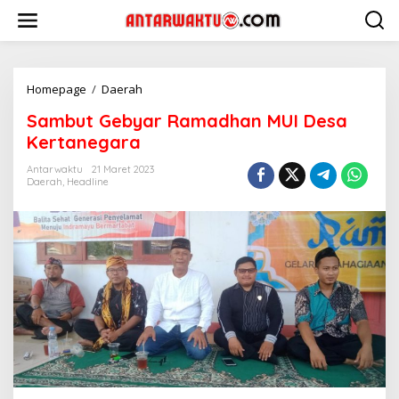
Lewati
ke
konten
Sambut
Homepage
/
Daerah
Gebyar
Sambut Gebyar Ramadhan MUI Desa
Ramadhan
MUI
Kertanegara
Desa
Kertanegara
Antarwaktu
21 Maret 2023
Daerah
,
Headline