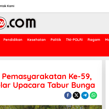
ntak Kami
Pendidikan
Kesehatan
Politik
TNI-POLRI
Ragam
M
ti Pemasyarakatan Ke-59,
lar Upacara Tabur Bunga