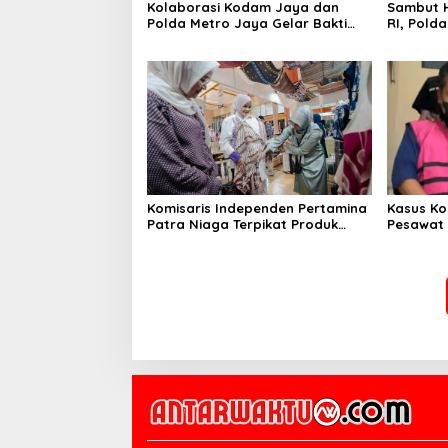
Kolaborasi Kodam Jaya dan
Sambut H
Polda Metro Jaya Gelar Bakti
RI, Pold
Kesehatan
Kebangs
Komisaris Independen Pertamina
Kasus Ko
Patra Niaga Terpikat Produk
Pesawat 
UMKM Mitra Binaan dengan
Business
Sentuhan Kemanusiaan dan
Ditetapk
Keberlanjutan