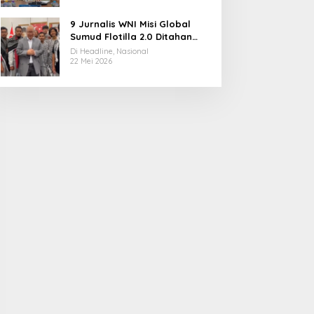
9 Jurnalis WNI Misi Global
Sumud Flotilla 2.0 Ditahan
Militer Israel, Kini Dibebaskan
Di Headline, Nasional
dan Dievakuasi ke Istanbul
22 Mei 2026