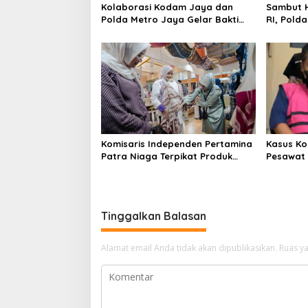
Kolaborasi Kodam Jaya dan
Sambut H
Polda Metro Jaya Gelar Bakti
RI, Pold
Kesehatan
Kebangs
Komisaris Independen Pertamina
Kasus Ko
Patra Niaga Terpikat Produk
Pesawat 
UMKM Mitra Binaan dengan
Business
Sentuhan Kemanusiaan dan
Ditetapk
Keberlanjutan
Tinggalkan Balasan
Alamat email Anda tidak akan dipublikasikan.
Ruas ya