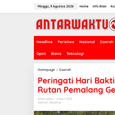
Lewati
ke
Minggu, 9 Agustus 2026
Home
Info Iklan
Ko
konten
Headline
Peristiwa
Nasional
Daerah
Opini
Bisnis
Teknologi
Peringati
Homepage
/
Daerah
Hari
Peringati Hari Bak
Bakti
Pemasyarakatan
Rutan Pemalang Ge
Ke-
59,
Rutan
Antarwaktu
6 April 2023
Pemalang
Daerah
,
Headline
Gelar
Upacara