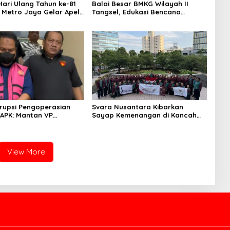
ari Ulang Tahun ke-81
Balai Besar BMKG Wilayah II
a Metro Jaya Gelar Apel
Tangsel, Edukasi Bencana
aan
Gempa Bumi dan Tsunami
kepada pelajar UPTD SMPN 23
rupsi Pengoperasian
Svara Nusantara Kibarkan
APK: Mantan VP
Sayap Kemenangan di Kancah
 Development
Internasional
an Tersangka
View More