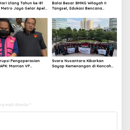
ari Ulang Tahun ke-81
Balai Besar BMKG Wilayah II
a Metro Jaya Gelar Apel
Tangsel, Edukasi Bencana
aan
Gempa Bumi dan Tsunami
kepada pelajar UPTD SMPN 23
rupsi Pengoperasian
Svara Nusantara Kibarkan
APK: Mantan VP
Sayap Kemenangan di Kancah
 Development
Internasional
an Tersangka
ng wajib ditandai
*