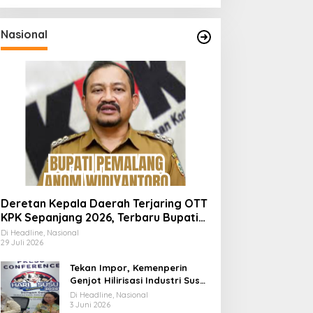
Nasional
Deretan Kepala Daerah Terjaring OTT
KPK Sepanjang 2026, Terbaru Bupati
Pemalang Anom Widiyantoro
Di Headline, Nasional
29 Juli 2026
Tekan Impor, Kemenperin
Genjot Hilirisasi Industri Susu
Lewat Momen Hari Susu
Di Headline, Nasional
Nusantara 2026
3 Juni 2026