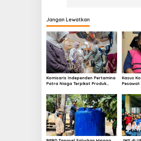
Jangan Lewatkan
Komisaris Independen Pertamina
Kasus Ko
Patra Niaga Terpikat Produk
Pesawat 
UMKM Mitra Binaan dengan
Business
Sentuhan Kemanusiaan dan
Ditetapk
Keberlanjutan
BPBD Tangsel Salurkan Hingga
JMS di U