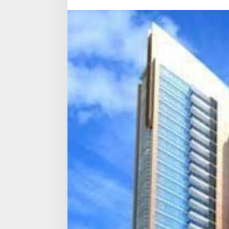
Kecewa
Gugatan
Ditolak
Pengadilan