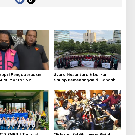
rupsi Pengoperasian
Svara Nusantara Kibarkan
APK: Mantan VP
Sayap Kemenangan di Kancah
 Development
Internasional
an Tersangka
PTD SMPN 1 Tangsel,
“Edukasi Publik Lawan Pinjol