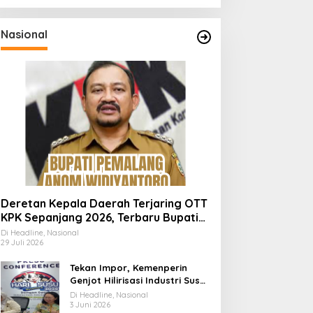
Nasional
Deretan Kepala Daerah Terjaring OTT
KPK Sepanjang 2026, Terbaru Bupati
Pemalang Anom Widiyantoro
Di Headline, Nasional
29 Juli 2026
Tekan Impor, Kemenperin
Genjot Hilirisasi Industri Susu
Lewat Momen Hari Susu
Di Headline, Nasional
Nusantara 2026
3 Juni 2026