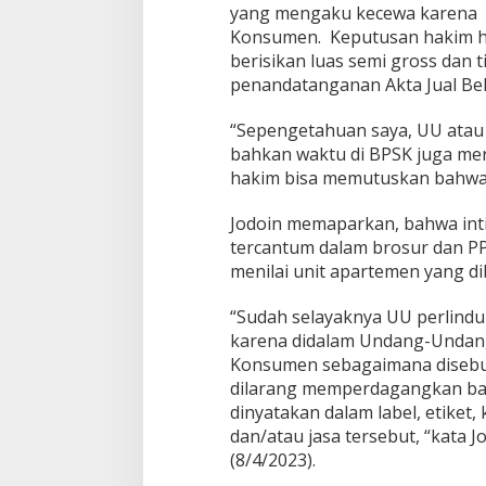
yang mengaku kecewa karena
Konsumen. Keputusan hakim h
berisikan luas semi gross dan 
penandatanganan Akta Jual Beli
“Sepengetahuan saya, UU atau 
bahkan waktu di BPSK juga me
hakim bisa memutuskan bahwa p
Jodoin memaparkan, bahwa inti
tercantum dalam brosur dan PPJ
menilai unit apartemen yang di
“Sudah selayaknya UU perlind
karena didalam Undang-Undan
Konsumen sebagaimana disebutk
dilarang memperdagangkan bara
dinyatakan dalam label, etiket
dan/atau jasa tersebut, “kata J
(8/4/2023).