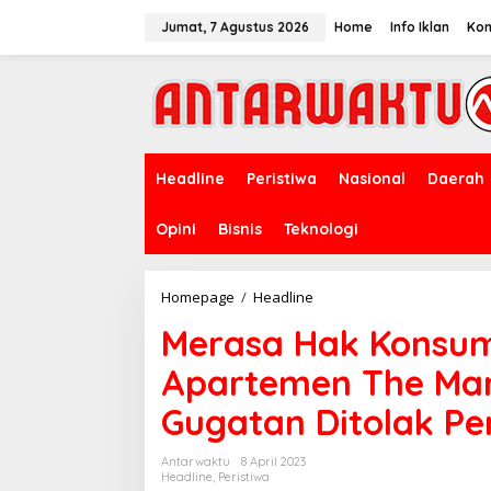
Lewati
ke
Jumat, 7 Agustus 2026
Home
Info Iklan
Kon
konten
Headline
Peristiwa
Nasional
Daerah
Opini
Bisnis
Teknologi
Merasa
Homepage
/
Headline
Hak
Merasa Hak Konsum
Konsumen
Diabaikan,
Apartemen The Ma
Pemilik
Apartemen
Gugatan Ditolak Pe
The
Mansion
At
Antarwaktu
8 April 2023
Kemang
Headline
,
Peristiwa