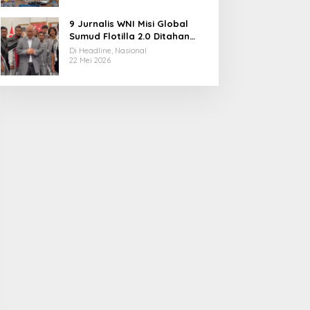
9 Jurnalis WNI Misi Global
Sumud Flotilla 2.0 Ditahan
Militer Israel, Kini Dibebaskan
Di Headline, Nasional
dan Dievakuasi ke Istanbul
22 Mei 2026