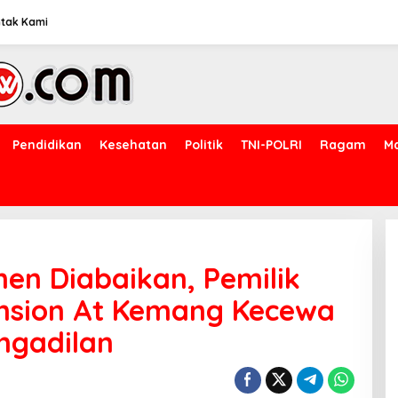
tak Kami
Pendidikan
Kesehatan
Politik
TNI-POLRI
Ragam
M
en Diabaikan, Pemilik
nsion At Kemang Kecewa
ngadilan