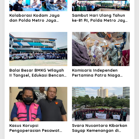
Kolaborasi Kodam Jaya
Sambut Hari Ulang Tahun
dan Polda Metro Jaya
ke-81 RI, Polda Metro Jaya
Gelar Bakti Kesehatan
Gelar Apel Kebangsaan
Balai Besar BMKG Wilayah
Komisaris Independen
II Tangsel, Edukasi Bencana
Pertamina Patra Niaga
Gempa Bumi dan Tsunami
Terpikat Produk UMKM
kepada pelajar UPTD SMPN
Mitra Binaan dengan
23
Sentuhan Kemanusiaan dan
Keberlanjutan
Kasus Korupsi
Svara Nusantara Kibarkan
Pengoperasian Pesawat
Sayap Kemenangan di
APK: Mantan VP Business
Kancah Internasional