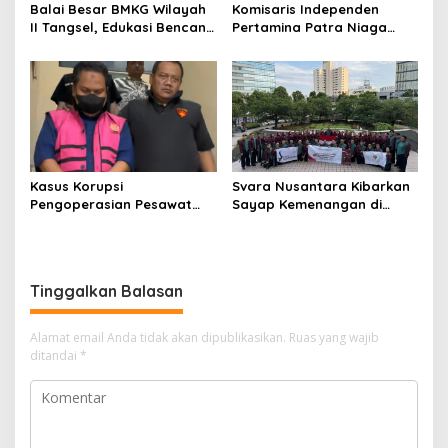
Balai Besar BMKG Wilayah
Komisaris Independen
II Tangsel, Edukasi Bencana
Pertamina Patra Niaga
Gempa Bumi dan Tsunami
Terpikat Produk UMKM
kepada pelajar UPTD SMPN
Mitra Binaan dengan
23
Sentuhan Kemanusiaan dan
Keberlanjutan
Kasus Korupsi
Svara Nusantara Kibarkan
Pengoperasian Pesawat
Sayap Kemenangan di
APK: Mantan VP Business
Kancah Internasional
Development Ditetapkan
Tersangka
Tinggalkan Balasan
Alamat email Anda tidak akan dipublikasikan.
Ruas yang wajib
ditandai
*