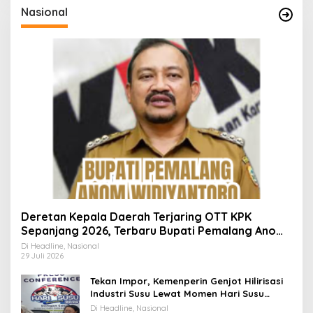
Nasional
Deretan Kepala Daerah Terjaring OTT KPK
Sepanjang 2026, Terbaru Bupati Pemalang Anom
Widiyantoro
Di Headline, Nasional
29 Juli 2026
Tekan Impor, Kemenperin Genjot Hilirisasi
Industri Susu Lewat Momen Hari Susu
Nusantara 2026
Di Headline, Nasional