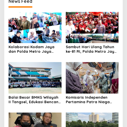
News Feed
Kolaborasi Kodam Jaya
Sambut Hari Ulang Tahun
dan Polda Metro Jaya
ke-81 RI, Polda Metro Jaya
Gelar Bakti Kesehatan
Gelar Apel Kebangsaan
Balai Besar BMKG Wilayah
Komisaris Independen
II Tangsel, Edukasi Bencana
Pertamina Patra Niaga
Gempa Bumi dan Tsunami
Terpikat Produk UMKM
kepada pelajar UPTD SMPN
Mitra Binaan dengan
23
Sentuhan Kemanusiaan dan
Keberlanjutan