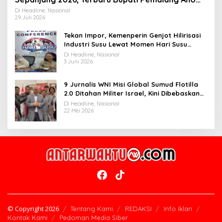
Widiyantoro
Di Headline, Nasional
29 Juli 2026
Tekan Impor, Kemenperin Genjot Hilirisasi
Industri Susu Lewat Momen Hari Susu
Nusantara 2026
Di Headline, Nasional
3 Juni 2026
9 Jurnalis WNI Misi Global Sumud Flotilla
2.0 Ditahan Militer Israel, Kini Dibebaskan
dan Dievakuasi ke Istanbul
Di Headline, Nasional
22 Mei 2026
© Copyright 2026
Tentang Kami
REDAKSI
Info Iklan
Kontak Kami
Pedoman Media Siber