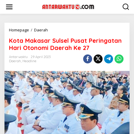
Lewati
ke
konten
Kota
Homepage
/
Daerah
Makasar
Kota Makasar Sulsel Pusat Peringatan
Sulsel
Pusat
Hari Otonomi Daerah Ke 27
Peringatan
Hari
Antarwaktu
29 April 2023
Daerah
,
Headline
Otonomi
Daerah
Ke
27