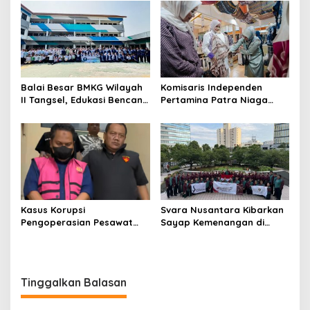
Balai Besar BMKG Wilayah
Komisaris Independen
II Tangsel, Edukasi Bencana
Pertamina Patra Niaga
Gempa Bumi dan Tsunami
Terpikat Produk UMKM
kepada pelajar UPTD SMPN
Mitra Binaan dengan
23
Sentuhan Kemanusiaan dan
Keberlanjutan
Kasus Korupsi
Svara Nusantara Kibarkan
Pengoperasian Pesawat
Sayap Kemenangan di
APK: Mantan VP Business
Kancah Internasional
Development Ditetapkan
Tersangka
Tinggalkan Balasan