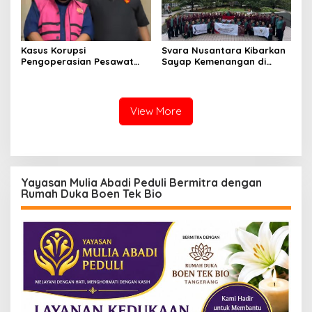
Kasus Korupsi
Svara Nusantara Kibarkan
Pengoperasian Pesawat
Sayap Kemenangan di
APK: Mantan VP Business
Kancah Internasional
Development Ditetapkan
Tersangka
View More
Yayasan Mulia Abadi Peduli Bermitra dengan
Rumah Duka Boen Tek Bio