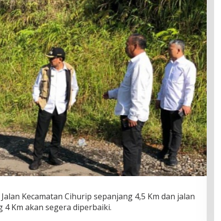
 Jalan Kecamatan Cihurip sepanjang 4,5 Km dan jalan
 4 Km akan segera diperbaiki.