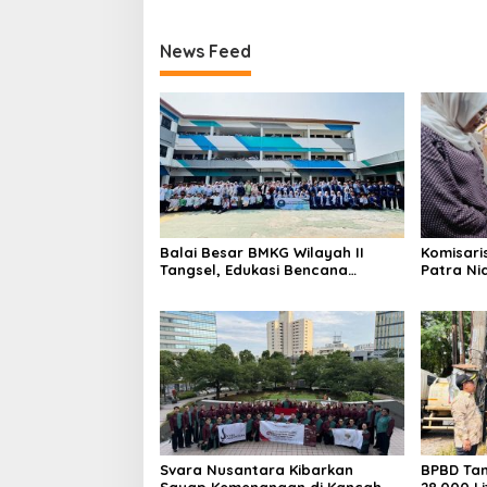
News Feed
Balai Besar BMKG Wilayah II
Komisari
Tangsel, Edukasi Bencana
Patra Ni
Gempa Bumi dan Tsunami
UMKM Mit
kepada pelajar UPTD SMPN 23
Sentuha
Keberlan
Svara Nusantara Kibarkan
BPBD Tan
Sayap Kemenangan di Kancah
28.000 Li