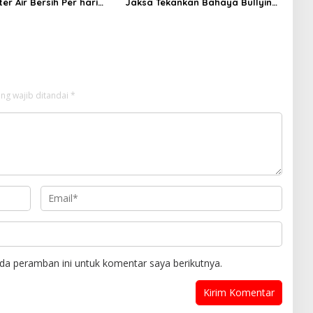
ter Air Bersih Per hari
Jaksa Tekankan Bahaya Bullying
arga Terdampak
hingga Narkotika
an
ng wajib ditandai
*
da peramban ini untuk komentar saya berikutnya.