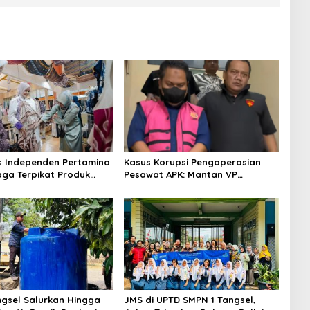
s Independen Pertamina
Kasus Korupsi Pengoperasian
aga Terpikat Produk
Pesawat APK: Mantan VP
ra Binaan dengan
Business Development
n Kemanusiaan dan
Ditetapkan Tersangka
jutan
gsel Salurkan Hingga
JMS di UPTD SMPN 1 Tangsel,