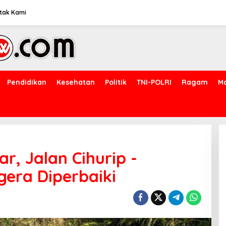
tak Kami
Pendidikan
Kesehatan
Politik
TNI-POLRI
Ragam
M
ar, Jalan Cihurip -
gera Diperbaiki