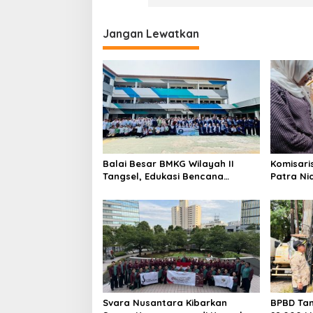
Jangan Lewatkan
Balai Besar BMKG Wilayah II
Komisari
Tangsel, Edukasi Bencana
Patra Ni
Gempa Bumi dan Tsunami
UMKM Mit
kepada pelajar UPTD SMPN 23
Sentuha
Keberlan
Svara Nusantara Kibarkan
BPBD Tan