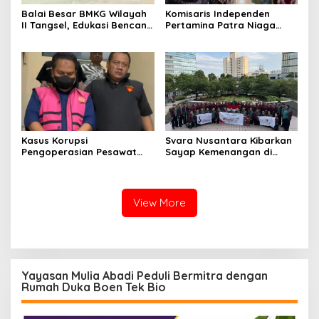
Balai Besar BMKG Wilayah
Komisaris Independen
II Tangsel, Edukasi Bencana
Pertamina Patra Niaga
Gempa Bumi dan Tsunami
Terpikat Produk UMKM
kepada pelajar UPTD SMPN
Mitra Binaan dengan
23
Sentuhan Kemanusiaan dan
Keberlanjutan
Kasus Korupsi
Svara Nusantara Kibarkan
Pengoperasian Pesawat
Sayap Kemenangan di
APK: Mantan VP Business
Kancah Internasional
Development Ditetapkan
Tersangka
View More
Yayasan Mulia Abadi Peduli Bermitra dengan
Rumah Duka Boen Tek Bio