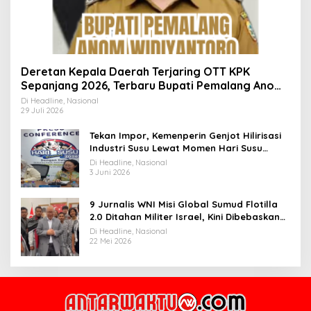
Deretan Kepala Daerah Terjaring OTT KPK
Sepanjang 2026, Terbaru Bupati Pemalang Anom
Widiyantoro
Di Headline, Nasional
29 Juli 2026
Tekan Impor, Kemenperin Genjot Hilirisasi
Industri Susu Lewat Momen Hari Susu
Nusantara 2026
Di Headline, Nasional
3 Juni 2026
9 Jurnalis WNI Misi Global Sumud Flotilla
2.0 Ditahan Militer Israel, Kini Dibebaskan
dan Dievakuasi ke Istanbul
Di Headline, Nasional
22 Mei 2026