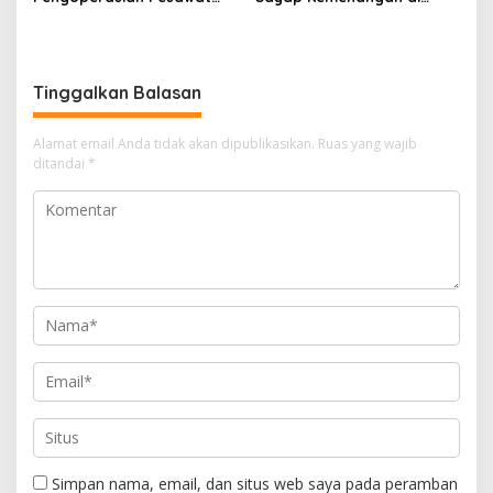
APK: Mantan VP Business
Kancah Internasional
Development Ditetapkan
Tersangka
Tinggalkan Balasan
Alamat email Anda tidak akan dipublikasikan.
Ruas yang wajib
ditandai
*
Simpan nama, email, dan situs web saya pada peramban