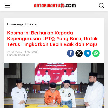
Lewati
ke
konten
Kasmarni
Homepage
/
Daerah
Berharap
Kasmarni Berharap Kepada
Kepada
Kepengurusan
Kepengurusan LPTQ Yang Baru, Untuk
LPTQ
Terus Tingkatkan Lebih Baik dan Maju
Yang
Baru,
Antarwaktu
3 Mei 2023
Untuk
Daerah
,
Headline
Terus
Tingkatkan
Lebih
Baik
dan
Maju