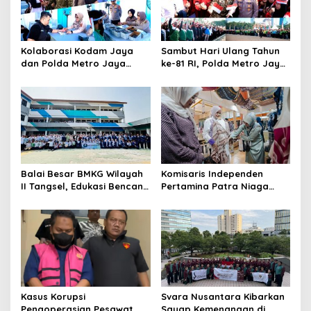
Kolaborasi Kodam Jaya
Sambut Hari Ulang Tahun
dan Polda Metro Jaya
ke-81 RI, Polda Metro Jaya
Gelar Bakti Kesehatan
Gelar Apel Kebangsaan
Balai Besar BMKG Wilayah
Komisaris Independen
II Tangsel, Edukasi Bencana
Pertamina Patra Niaga
Gempa Bumi dan Tsunami
Terpikat Produk UMKM
kepada pelajar UPTD SMPN
Mitra Binaan dengan
23
Sentuhan Kemanusiaan dan
Keberlanjutan
Kasus Korupsi
Svara Nusantara Kibarkan
Pengoperasian Pesawat
Sayap Kemenangan di