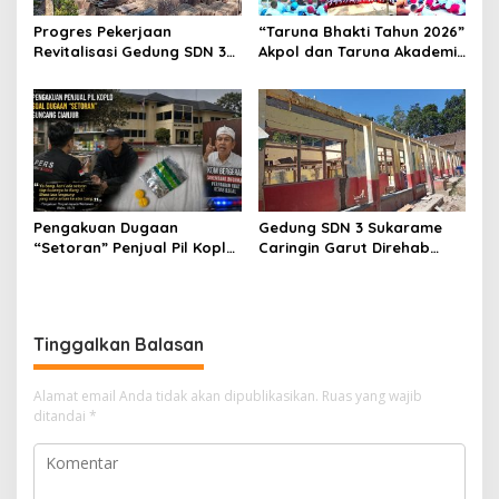
Progres Pekerjaan
“Taruna Bhakti Tahun 2026”
Revitalisasi Gedung SDN 3
Akpol dan Taruna Akademi
Mekarmukti Sudah
TNI Dampingi Siswa di 73
Mencapai 50 Persen
Sekolah Rakyat
Pengakuan Dugaan
Gedung SDN 3 Sukarame
“Setoran” Penjual Pil Koplo
Caringin Garut Direhab
Guncang Cianjur, KDM
Siswa Belajar Bergantian
Bergerak, Publik Tagih
Ketegasan Polda Jabar
Tinggalkan Balasan
Alamat email Anda tidak akan dipublikasikan.
Ruas yang wajib
ditandai
*