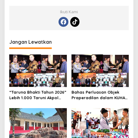
Ikuti Kami
Jangan Lewatkan
“Taruna Bhakti Tahun 2026”
Bahas Perluasan Objek
Lebih 1.000 Taruni Akpol
Praperadilan dalam KUHAP
Perkuat Pembentukan
Baru, Waka Polda Metro
Karakter Siswa Sekolah
Jaya Buka Seminar Hukum
Rakyat