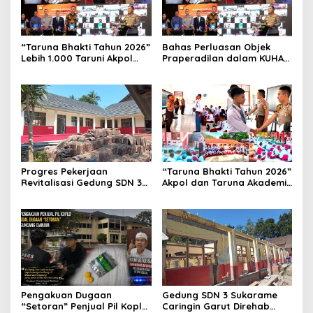
“Taruna Bhakti Tahun 2026”
Bahas Perluasan Objek
Lebih 1.000 Taruni Akpol
Praperadilan dalam KUHAP
Perkuat Pembentukan
Baru, Waka Polda Metro
Karakter Siswa Sekolah
Jaya Buka Seminar Hukum
Rakyat
Progres Pekerjaan
“Taruna Bhakti Tahun 2026”
Revitalisasi Gedung SDN 3
Akpol dan Taruna Akademi
Mekarmukti Sudah
TNI Dampingi Siswa di 73
Mencapai 50 Persen
Sekolah Rakyat
Pengakuan Dugaan
Gedung SDN 3 Sukarame
“Setoran” Penjual Pil Koplo
Caringin Garut Direhab