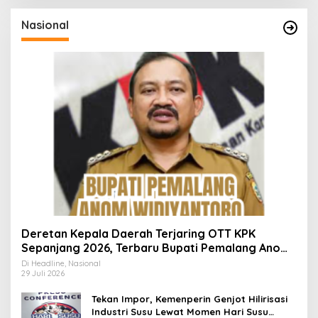
Nasional
Deretan Kepala Daerah Terjaring OTT KPK
Sepanjang 2026, Terbaru Bupati Pemalang Anom
Widiyantoro
Di Headline, Nasional
29 Juli 2026
Tekan Impor, Kemenperin Genjot Hilirisasi
Industri Susu Lewat Momen Hari Susu