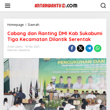
Lewati
ke
konten
Cabang
Homepage
/
Daerah
dan
Cabang dan Ranting DMI Kab Sukabumi
Ranting
DMI
Tiga Kecamatan Dilantik Serentak
Kab
Sukabumi
Antarwaktu
10 Mei 2023
Daerah
,
Headline
Tiga
Kecamatan
Dilantik
Serentak