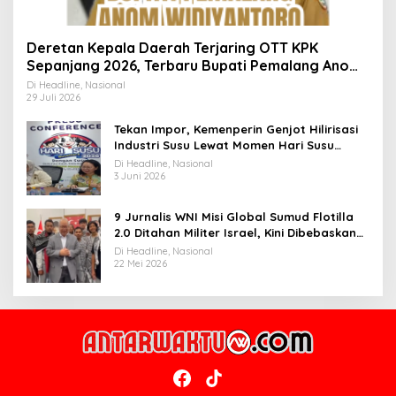
Deretan Kepala Daerah Terjaring OTT KPK
Sepanjang 2026, Terbaru Bupati Pemalang Anom
Widiyantoro
Di Headline, Nasional
29 Juli 2026
Tekan Impor, Kemenperin Genjot Hilirisasi
Industri Susu Lewat Momen Hari Susu
Nusantara 2026
Di Headline, Nasional
3 Juni 2026
9 Jurnalis WNI Misi Global Sumud Flotilla
2.0 Ditahan Militer Israel, Kini Dibebaskan
dan Dievakuasi ke Istanbul
Di Headline, Nasional
22 Mei 2026