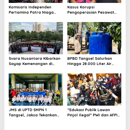
Komisaris Independen
Kasus Korupsi
Pertamina Patra Niaga
Pengoperasian Pesawat
Terpikat Produk UMKM
APK: Mantan VP Business
Mitra Binaan dengan
Development Ditetapkan
Sentuhan Kemanusiaan dan
Tersangka
Keberlanjutan
Svara Nusantara Kibarkan
BPBD Tangsel Salurkan
Sayap Kemenangan di
Hingga 28.000 Liter Air
Kancah Internasional
Bersih Per hari untuk
Warga Terdampak
Kekeringan
JMS di UPTD SMPN 1
“Edukasi Publik Lawan
Tangsel, Jaksa Tekankan
Pinjol Ilegal” PWI dan AFPI
Bahaya Bullying hingga
Gelar Workshop Jurnalistik
Narkotika