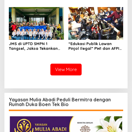
Kancah Internasional
Bersih Per hari untuk
Warga Terdampak
Kekeringan
JMS di UPTD SMPN 1
“Edukasi Publik Lawan
Tangsel, Jaksa Tekankan
Pinjol Ilegal” PWI dan AFPI
Bahaya Bullying hingga
Gelar Workshop Jurnalistik
Narkotika
View More
Yayasan Mulia Abadi Peduli Bermitra dengan
Rumah Duka Boen Tek Bio