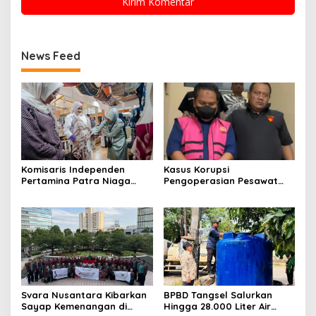
News Feed
Komisaris Independen
Kasus Korupsi
Pertamina Patra Niaga
Pengoperasian Pesawat
Terpikat Produk UMKM
APK: Mantan VP Business
Mitra Binaan dengan
Development Ditetapkan
Sentuhan Kemanusiaan dan
Tersangka
Keberlanjutan
Svara Nusantara Kibarkan
BPBD Tangsel Salurkan
Sayap Kemenangan di
Hingga 28.000 Liter Air