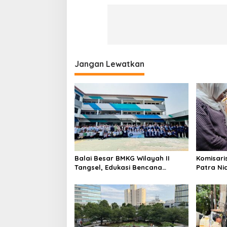
Jangan Lewatkan
Balai Besar BMKG Wilayah II
Komisari
Tangsel, Edukasi Bencana
Patra Ni
Gempa Bumi dan Tsunami
UMKM Mit
kepada pelajar UPTD SMPN 23
Sentuha
Keberlan