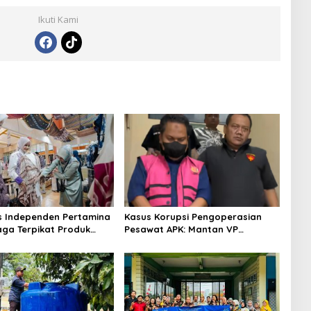
Ikuti Kami
s Independen Pertamina
Kasus Korupsi Pengoperasian
aga Terpikat Produk
Pesawat APK: Mantan VP
ra Binaan dengan
Business Development
n Kemanusiaan dan
Ditetapkan Tersangka
jutan