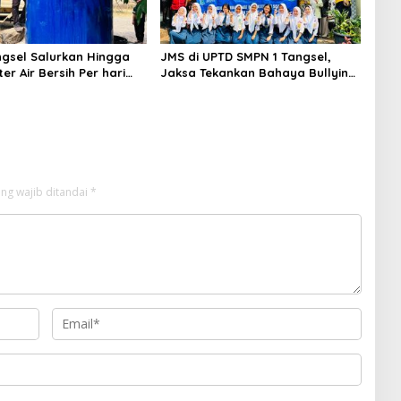
gsel Salurkan Hingga
JMS di UPTD SMPN 1 Tangsel,
ter Air Bersih Per hari
Jaksa Tekankan Bahaya Bullying
arga Terdampak
hingga Narkotika
an
ng wajib ditandai
*