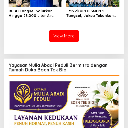
BPBD Tangsel Salurkan
JMS di UPTD SMPN 1
Hingga 28.000 Liter Air
Tangsel, Jaksa Tekankan
Bersih Per hari untuk
Bahaya Bullying hingga
Warga Terdampak
Narkotika
Kekeringan
View More
Yayasan Mulia Abadi Peduli Bermitra dengan
Rumah Duka Boen Tek Bio