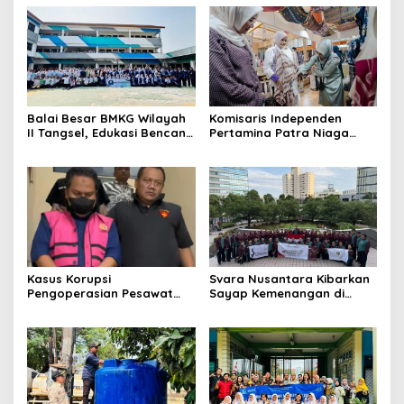
Balai Besar BMKG Wilayah
Komisaris Independen
II Tangsel, Edukasi Bencana
Pertamina Patra Niaga
Gempa Bumi dan Tsunami
Terpikat Produk UMKM
kepada pelajar UPTD SMPN
Mitra Binaan dengan
23
Sentuhan Kemanusiaan dan
Keberlanjutan
Kasus Korupsi
Svara Nusantara Kibarkan
Pengoperasian Pesawat
Sayap Kemenangan di
APK: Mantan VP Business
Kancah Internasional
Development Ditetapkan
Tersangka