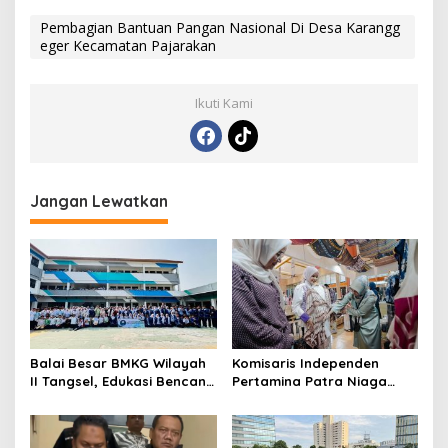
Pembagian Bantuan Pangan Nasional Di Desa Karangg
eger Kecamatan Pajarakan
Ikuti Kami
Jangan Lewatkan
Balai Besar BMKG Wilayah
Komisaris Independen
II Tangsel, Edukasi Bencana
Pertamina Patra Niaga
Gempa Bumi dan Tsunami
Terpikat Produk UMKM
kepada pelajar UPTD SMPN
Mitra Binaan dengan
23
Sentuhan Kemanusiaan dan