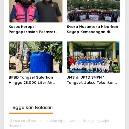
Keberlanjutan
Kasus Korupsi
Svara Nusantara Kibarkan
Pengoperasian Pesawat
Sayap Kemenangan di
APK: Mantan VP Business
Kancah Internasional
Development Ditetapkan
Tersangka
BPBD Tangsel Salurkan
JMS di UPTD SMPN 1
Hingga 28.000 Liter Air
Tangsel, Jaksa Tekankan
Bersih Per hari untuk
Bahaya Bullying hingga
Warga Terdampak
Narkotika
Kekeringan
Tinggalkan Balasan
Alamat email Anda tidak akan dipublikasikan.
Ruas yang wajib
ditandai
*