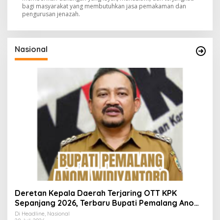
bagi masyarakat yang membutuhkan jasa pemakaman dan
pengurusan jenazah.
Nasional
Deretan Kepala Daerah Terjaring OTT KPK
Sepanjang 2026, Terbaru Bupati Pemalang Anom
Widiyantoro
Di Headline, Nasional