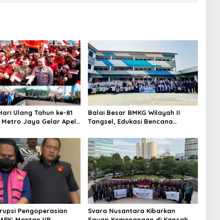
ari Ulang Tahun ke-81
Balai Besar BMKG Wilayah II
a Metro Jaya Gelar Apel
Tangsel, Edukasi Bencana
aan
Gempa Bumi dan Tsunami
kepada pelajar UPTD SMPN 23
rupsi Pengoperasian
Svara Nusantara Kibarkan
APK: Mantan VP
Sayap Kemenangan di Kancah