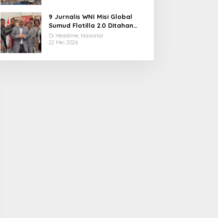
9 Jurnalis WNI Misi Global
Sumud Flotilla 2.0 Ditahan
Militer Israel, Kini Dibebaskan
Di Headline, Nasional
dan Dievakuasi ke Istanbul
22 Mei 2026