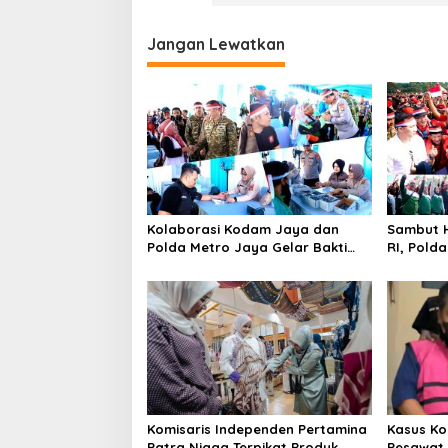
Jangan Lewatkan
Kolaborasi Kodam Jaya dan
Sambut H
Polda Metro Jaya Gelar Bakti
RI, Pold
Kesehatan
Kebangs
Komisaris Independen Pertamina
Kasus Ko
Patra Niaga Terpikat Produk
Pesawat 