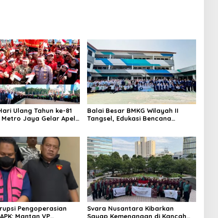
ari Ulang Tahun ke-81
Balai Besar BMKG Wilayah II
a Metro Jaya Gelar Apel
Tangsel, Edukasi Bencana
aan
Gempa Bumi dan Tsunami
kepada pelajar UPTD SMPN 23
rupsi Pengoperasian
Svara Nusantara Kibarkan
APK: Mantan VP
Sayap Kemenangan di Kancah