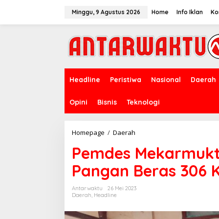
Lewati
ke
Minggu, 9 Agustus 2026
Home
Info Iklan
Ko
konten
Headline
Peristiwa
Nasional
Daerah
Opini
Bisnis
Teknologi
Pemdes
Homepage
/
Daerah
Mekarmukti
Pemdes Mekarmukti
Talegong
Salurkan
Pangan Beras 306 
Pangan
Beras
306
Antarwaktu
26 Mei 2023
KPM
Daerah
,
Headline