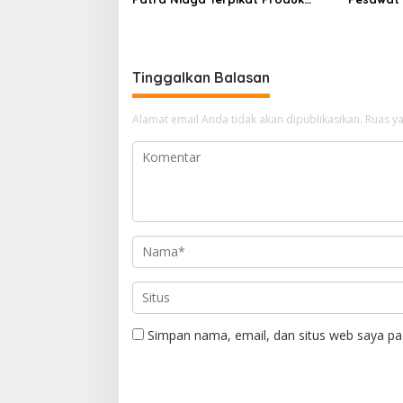
UMKM Mitra Binaan dengan
Business
Sentuhan Kemanusiaan dan
Ditetapk
Keberlanjutan
Tinggalkan Balasan
Alamat email Anda tidak akan dipublikasikan.
Ruas ya
Simpan nama, email, dan situs web saya pa