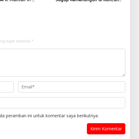
 Development
Internasional
an Tersangka
ng wajib ditandai
*
da peramban ini untuk komentar saya berikutnya.