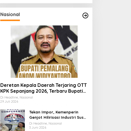
Nasional
Deretan Kepala Daerah Terjaring OTT
KPK Sepanjang 2026, Terbaru Bupati
Pemalang Anom Widiyantoro
Di Headline, Nasional
29 Juli 2026
Tekan Impor, Kemenperin
Genjot Hilirisasi Industri Susu
Lewat Momen Hari Susu
Di Headline, Nasional
Nusantara 2026
3 Juni 2026