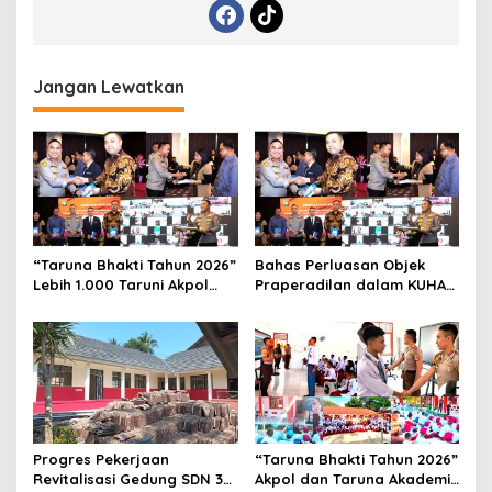
Jangan Lewatkan
“Taruna Bhakti Tahun 2026”
Bahas Perluasan Objek
Lebih 1.000 Taruni Akpol
Praperadilan dalam KUHAP
Perkuat Pembentukan
Baru, Waka Polda Metro
Karakter Siswa Sekolah
Jaya Buka Seminar Hukum
Rakyat
Progres Pekerjaan
“Taruna Bhakti Tahun 2026”
Revitalisasi Gedung SDN 3
Akpol dan Taruna Akademi