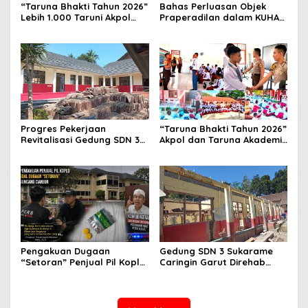
“Taruna Bhakti Tahun 2026”
Bahas Perluasan Objek
Lebih 1.000 Taruni Akpol
Praperadilan dalam KUHAP
Perkuat Pembentukan
Baru, Waka Polda Metro
Karakter Siswa Sekolah
Jaya Buka Seminar Hukum
Rakyat
Progres Pekerjaan
“Taruna Bhakti Tahun 2026”
Revitalisasi Gedung SDN 3
Akpol dan Taruna Akademi
Mekarmukti Sudah
TNI Dampingi Siswa di 73
Mencapai 50 Persen
Sekolah Rakyat
Pengakuan Dugaan
Gedung SDN 3 Sukarame
“Setoran” Penjual Pil Koplo
Caringin Garut Direhab
Guncang Cianjur, KDM
Siswa Belajar Bergantian
Bergerak, Publik Tagih
Ketegasan Polda Jabar