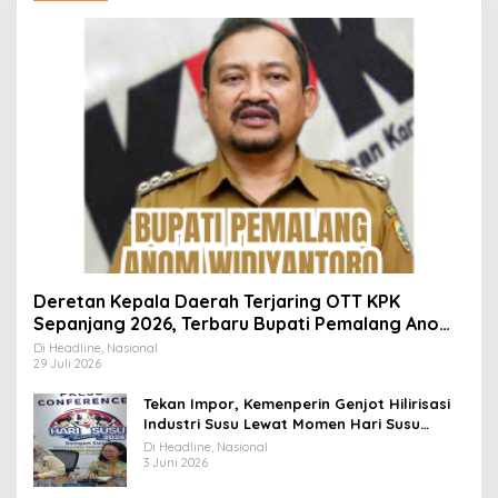
Deretan Kepala Daerah Terjaring OTT KPK
Sepanjang 2026, Terbaru Bupati Pemalang Anom
Widiyantoro
Di Headline, Nasional
29 Juli 2026
Tekan Impor, Kemenperin Genjot Hilirisasi
Industri Susu Lewat Momen Hari Susu
Nusantara 2026
Di Headline, Nasional
3 Juni 2026