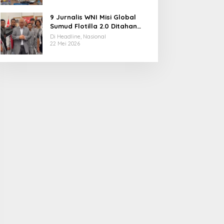
9 Jurnalis WNI Misi Global
Sumud Flotilla 2.0 Ditahan
Militer Israel, Kini Dibebaskan
Di Headline, Nasional
dan Dievakuasi ke Istanbul
22 Mei 2026