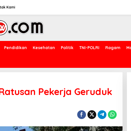
tak Kami
Pendidikan
Kesehatan
Politik
TNI-POLRI
Ragam
M
 Ratusan Pekerja Geruduk