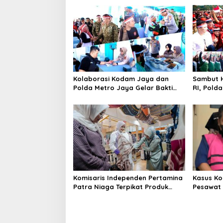
Kolaborasi Kodam Jaya dan
Sambut H
Polda Metro Jaya Gelar Bakti
RI, Pold
Kesehatan
Kebangs
Komisaris Independen Pertamina
Kasus Ko
Patra Niaga Terpikat Produk
Pesawat 
UMKM Mitra Binaan dengan
Business
Sentuhan Kemanusiaan dan
Ditetapk
Keberlanjutan