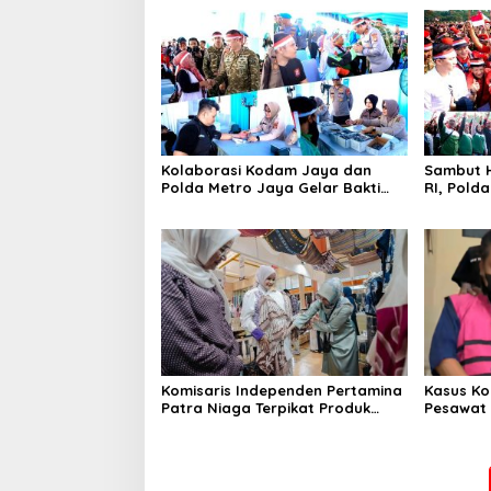
Kolaborasi Kodam Jaya dan
Sambut H
Polda Metro Jaya Gelar Bakti
RI, Pold
Kesehatan
Kebangs
Komisaris Independen Pertamina
Kasus Ko
Patra Niaga Terpikat Produk
Pesawat 
UMKM Mitra Binaan dengan
Business
Sentuhan Kemanusiaan dan
Ditetapk
Keberlanjutan