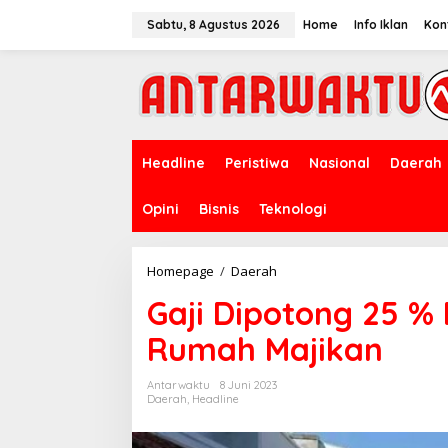
Lewati
ke
Sabtu, 8 Agustus 2026
Home
Info Iklan
Kon
konten
Headline
Peristiwa
Nasional
Daerah
Opini
Bisnis
Teknologi
Gaji
Homepage
/
Daerah
Dipotong
Gaji Dipotong 25 %
25
%
Rumah Majikan
Ratusan
Pekerja
Geruduk
Antarwaktu
8 Juni 2023
Rumah
Daerah
,
Headline
Majikan