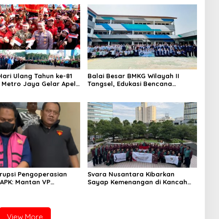
ari Ulang Tahun ke-81
Balai Besar BMKG Wilayah II
a Metro Jaya Gelar Apel
Tangsel, Edukasi Bencana
aan
Gempa Bumi dan Tsunami
kepada pelajar UPTD SMPN 23
rupsi Pengoperasian
Svara Nusantara Kibarkan
APK: Mantan VP
Sayap Kemenangan di Kancah
 Development
Internasional
an Tersangka
View More