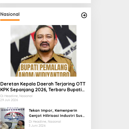
Nasional
Deretan Kepala Daerah Terjaring OTT
KPK Sepanjang 2026, Terbaru Bupati
Pemalang Anom Widiyantoro
Di Headline, Nasional
29 Juli 2026
Tekan Impor, Kemenperin
Genjot Hilirisasi Industri Susu
Lewat Momen Hari Susu
Di Headline, Nasional
Nusantara 2026
3 Juni 2026