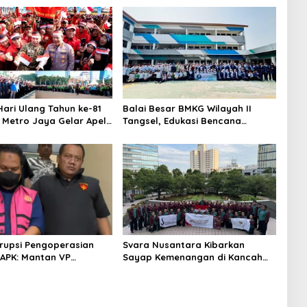
ari Ulang Tahun ke-81
Balai Besar BMKG Wilayah II
a Metro Jaya Gelar Apel
Tangsel, Edukasi Bencana
aan
Gempa Bumi dan Tsunami
kepada pelajar UPTD SMPN 23
rupsi Pengoperasian
Svara Nusantara Kibarkan
APK: Mantan VP
Sayap Kemenangan di Kancah
 Development
Internasional
an Tersangka