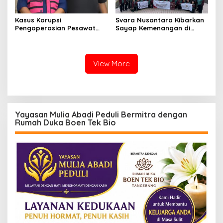
Kasus Korupsi
Svara Nusantara Kibarkan
Pengoperasian Pesawat
Sayap Kemenangan di
APK: Mantan VP Business
Kancah Internasional
Development Ditetapkan
Tersangka
View More
Yayasan Mulia Abadi Peduli Bermitra dengan
Rumah Duka Boen Tek Bio