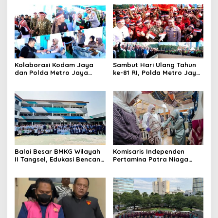
Kolaborasi Kodam Jaya
Sambut Hari Ulang Tahun
dan Polda Metro Jaya
ke-81 RI, Polda Metro Jaya
Gelar Bakti Kesehatan
Gelar Apel Kebangsaan
Balai Besar BMKG Wilayah
Komisaris Independen
II Tangsel, Edukasi Bencana
Pertamina Patra Niaga
Gempa Bumi dan Tsunami
Terpikat Produk UMKM
kepada pelajar UPTD SMPN
Mitra Binaan dengan
23
Sentuhan Kemanusiaan dan
Keberlanjutan