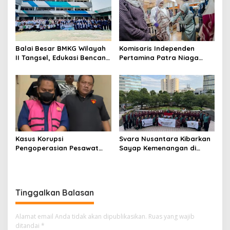
Balai Besar BMKG Wilayah
Komisaris Independen
II Tangsel, Edukasi Bencana
Pertamina Patra Niaga
Gempa Bumi dan Tsunami
Terpikat Produk UMKM
kepada pelajar UPTD SMPN
Mitra Binaan dengan
23
Sentuhan Kemanusiaan dan
Keberlanjutan
Kasus Korupsi
Svara Nusantara Kibarkan
Pengoperasian Pesawat
Sayap Kemenangan di
APK: Mantan VP Business
Kancah Internasional
Development Ditetapkan
Tersangka
Tinggalkan Balasan
Alamat email Anda tidak akan dipublikasikan.
Ruas yang wajib
ditandai
*