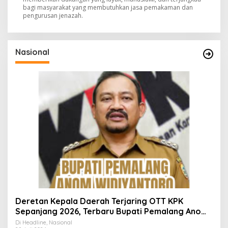
bagi masyarakat yang membutuhkan jasa pemakaman dan
pengurusan jenazah.
Nasional
Deretan Kepala Daerah Terjaring OTT KPK
Sepanjang 2026, Terbaru Bupati Pemalang Anom
Widiyantoro
Di Headline, Nasional