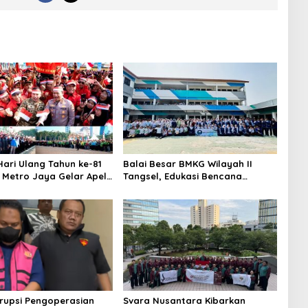
ari Ulang Tahun ke-81
Balai Besar BMKG Wilayah II
a Metro Jaya Gelar Apel
Tangsel, Edukasi Bencana
aan
Gempa Bumi dan Tsunami
kepada pelajar UPTD SMPN 23
rupsi Pengoperasian
Svara Nusantara Kibarkan