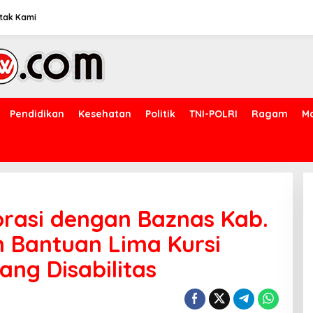
tak Kami
Pendidikan
Kesehatan
Politik
TNI-POLRI
Ragam
M
rasi dengan Baznas Kab.
 Bantuan Lima Kursi
ng Disabilitas