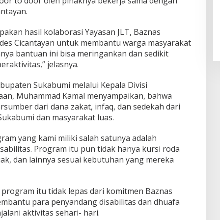
door to door oleh pihaknya bekerja sama dengan
ntayan.
pakan hasil kolaborasi Yayasan JLT, Baznas
des Cicantayan untuk membantu warga masyarakat
nya bantuan ini bisa meringankan dan sedikit
ktivitas,” jelasnya.
bupaten Sukabumi melalui Kepala Divisi
naan, Muhammad Kamal menyampaikan, bahwa
rsumber dari dana zakat, infaq, dan sedekah dari
Sukabumi dan masyarakat luas.
gram yang kami miliki salah satunya adalah
bilitas. Program itu pun tidak hanya kursi roda
iak, dan lainnya sesuai kebutuhan yang mereka
program itu tidak lepas dari komitmen Baznas
bantu para penyandang disabilitas dan dhuafa
ni aktivitas sehari- hari.