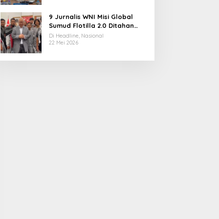
9 Jurnalis WNI Misi Global
Sumud Flotilla 2.0 Ditahan
Militer Israel, Kini Dibebaskan
Di Headline, Nasional
dan Dievakuasi ke Istanbul
22 Mei 2026