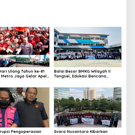
ari Ulang Tahun ke-81
Balai Besar BMKG Wilayah II
a Metro Jaya Gelar Apel
Tangsel, Edukasi Bencana
aan
Gempa Bumi dan Tsunami
kepada pelajar UPTD SMPN 23
rupsi Pengoperasian
Svara Nusantara Kibarkan