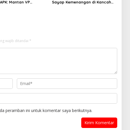
APK: Mantan VP
Sayap Kemenangan di Kancah
 Development
Internasional
an Tersangka
ng wajib ditandai
*
da peramban ini untuk komentar saya berikutnya.