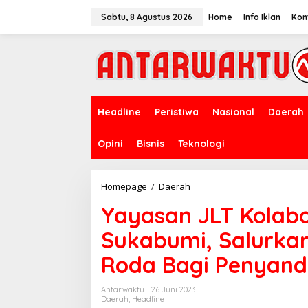
Lewati
ke
Sabtu, 8 Agustus 2026
Home
Info Iklan
Kon
konten
Headline
Peristiwa
Nasional
Daerah
Opini
Bisnis
Teknologi
Yayasan
Homepage
/
Daerah
JLT
Yayasan JLT Kolabo
Kolaborasi
dengan
Sukabumi, Salurkan
Baznas
Kab.
Roda Bagi Penyanda
Sukabumi,
Salurkan
Bantuan
Antarwaktu
26 Juni 2023
Lima
Daerah
,
Headline