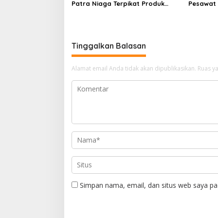
Patra Niaga Terpikat Produk
Pesawat 
UMKM Mitra Binaan dengan
Business
Sentuhan Kemanusiaan dan
Ditetapk
Keberlanjutan
Tinggalkan Balasan
Alamat email Anda tidak akan dipublikasikan.
Ruas ya
Simpan nama, email, dan situs web saya pa