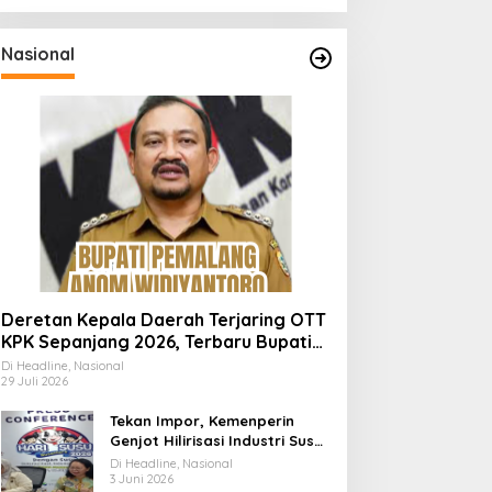
Nasional
Deretan Kepala Daerah Terjaring OTT
KPK Sepanjang 2026, Terbaru Bupati
Pemalang Anom Widiyantoro
Di Headline, Nasional
29 Juli 2026
Tekan Impor, Kemenperin
Genjot Hilirisasi Industri Susu
Lewat Momen Hari Susu
Di Headline, Nasional
Nusantara 2026
3 Juni 2026