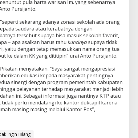
enuntut pula harta warisan Im. yang sebenarnya
nto Pursijanto.
 “seperti sekarang adanya zonasi sekolah ada orang
kepada saudara atau kerabatnya dengan
tnya tersebut supaya bisa masuk sekolah favorit,
apa – apa asalkan harus tahu
kuncinya
supaya tidak
ari, yaitu dengan tetap memasukkan nama orang tua
ut ke dalam KK yang dititipin” urai Anto Pursijanto.
 Pikatan menyatakan, “Saya sangat mengapresiasi
emberikan edukasi kepada masyarakat pentingnya
edua sinergi dengan program pemerintah kabupaten
hingga pelayanan terhadap masyarakat menjadi lebih
han ini. Sebagai informasi juga nantinya KTP atau
 tidak perlu mendatangi ke kantor dukcapil karena
umah masing masing melalui Kantor Pos”,
dak Ingin Hilang