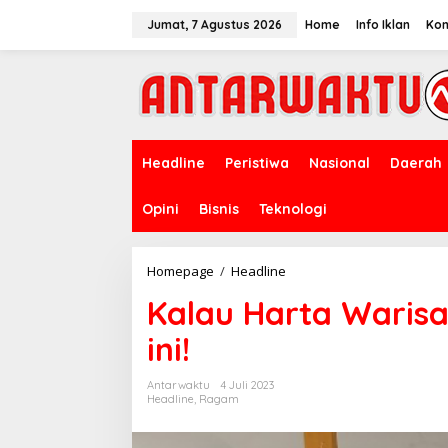
Lewati
ke
Jumat, 7 Agustus 2026
Home
Info Iklan
Kon
konten
Headline
Peristiwa
Nasional
Daerah
Opini
Bisnis
Teknologi
Kalau
Homepage
/
Headline
Harta
Kalau Harta Warisan
Warisan
Tidak
ini!
Ingin
Hilang,
Ikuti
Antarwaktu
4 Juli 2023
ini!
Headline
,
Ragam