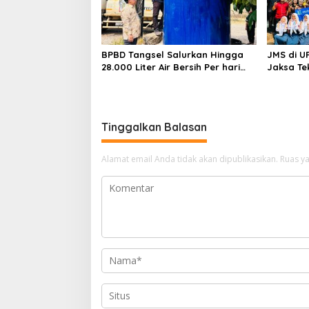
BPBD Tangsel Salurkan Hingga
JMS di U
28.000 Liter Air Bersih Per hari
Jaksa Te
untuk Warga Terdampak
hingga N
Kekeringan
Tinggalkan Balasan
Alamat email Anda tidak akan dipublikasikan.
Ruas ya