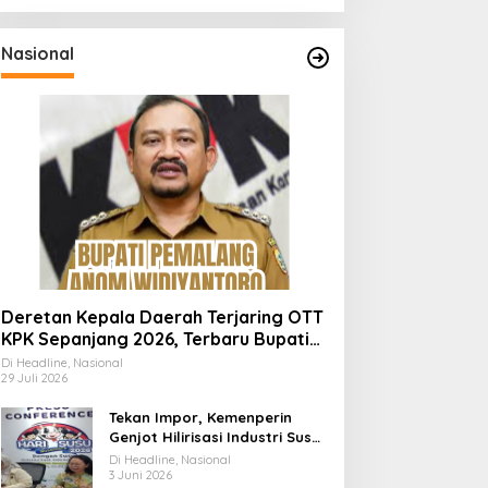
Nasional
Deretan Kepala Daerah Terjaring OTT
KPK Sepanjang 2026, Terbaru Bupati
Pemalang Anom Widiyantoro
Di Headline, Nasional
29 Juli 2026
Tekan Impor, Kemenperin
Genjot Hilirisasi Industri Susu
Lewat Momen Hari Susu
Di Headline, Nasional
Nusantara 2026
3 Juni 2026