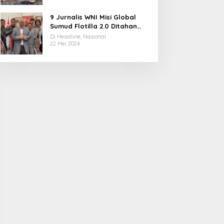
9 Jurnalis WNI Misi Global
Sumud Flotilla 2.0 Ditahan
Militer Israel, Kini Dibebaskan
Di Headline, Nasional
dan Dievakuasi ke Istanbul
22 Mei 2026