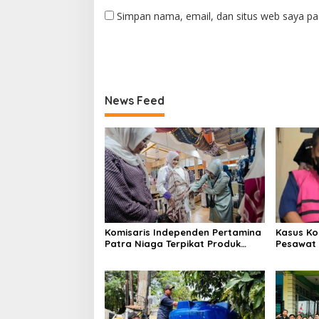
Simpan nama, email, dan situs web saya pa
News Feed
Komisaris Independen Pertamina
Kasus Ko
Patra Niaga Terpikat Produk
Pesawat 
UMKM Mitra Binaan dengan
Business
Sentuhan Kemanusiaan dan
Ditetapk
Keberlanjutan