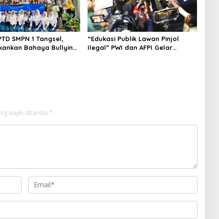
PTD SMPN 1 Tangsel,
“Edukasi Publik Lawan Pinjol
kankan Bahaya Bullying
Ilegal” PWI dan AFPI Gelar
arkotika
Workshop Jurnalistik
ng wajib ditandai
*