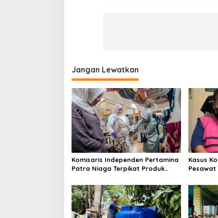
Jangan Lewatkan
Komisaris Independen Pertamina
Kasus Ko
Patra Niaga Terpikat Produk
Pesawat 
UMKM Mitra Binaan dengan
Business
Sentuhan Kemanusiaan dan
Ditetapk
Keberlanjutan