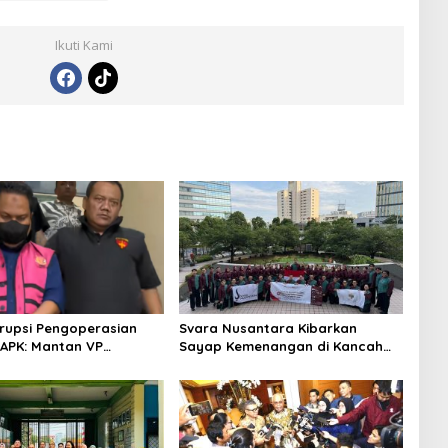
Ikuti Kami
rupsi Pengoperasian
Svara Nusantara Kibarkan
APK: Mantan VP
Sayap Kemenangan di Kancah
 Development
Internasional
an Tersangka