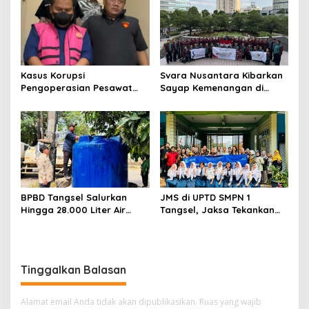
23
Sentuhan Kemanusiaan dan
Keberlanjutan
Kasus Korupsi
Svara Nusantara Kibarkan
Pengoperasian Pesawat
Sayap Kemenangan di
APK: Mantan VP Business
Kancah Internasional
Development Ditetapkan
Tersangka
BPBD Tangsel Salurkan
JMS di UPTD SMPN 1
Hingga 28.000 Liter Air
Tangsel, Jaksa Tekankan
Bersih Per hari untuk
Bahaya Bullying hingga
Warga Terdampak
Narkotika
Kekeringan
Tinggalkan Balasan
Alamat email Anda tidak akan dipublikasikan.
Ruas yang wajib