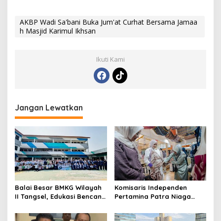
AKBP Wadi Sa'bani Buka Jum'at Curhat Bersama Jamaa
h Masjid Karimul Ikhsan
Ikuti Kami
Jangan Lewatkan
Balai Besar BMKG Wilayah
Komisaris Independen
II Tangsel, Edukasi Bencana
Pertamina Patra Niaga
Gempa Bumi dan Tsunami
Terpikat Produk UMKM
kepada pelajar UPTD SMPN
Mitra Binaan dengan