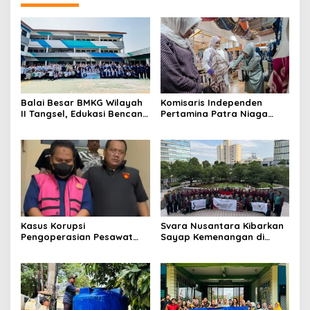
Balai Besar BMKG Wilayah
Komisaris Independen
II Tangsel, Edukasi Bencana
Pertamina Patra Niaga
Gempa Bumi dan Tsunami
Terpikat Produk UMKM
kepada pelajar UPTD SMPN
Mitra Binaan dengan
23
Sentuhan Kemanusiaan dan
Keberlanjutan
Kasus Korupsi
Svara Nusantara Kibarkan
Pengoperasian Pesawat
Sayap Kemenangan di
APK: Mantan VP Business
Kancah Internasional
Development Ditetapkan
Tersangka