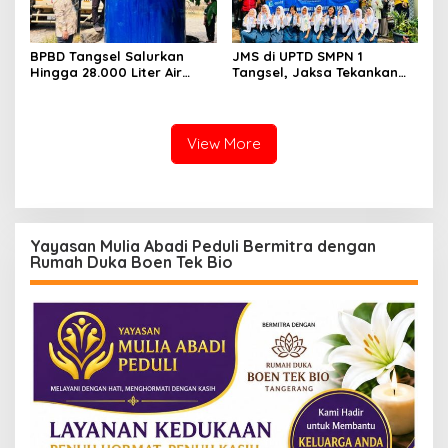
BPBD Tangsel Salurkan
JMS di UPTD SMPN 1
Hingga 28.000 Liter Air
Tangsel, Jaksa Tekankan
Bersih Per hari untuk
Bahaya Bullying hingga
Warga Terdampak
Narkotika
Kekeringan
View More
Yayasan Mulia Abadi Peduli Bermitra dengan
Rumah Duka Boen Tek Bio