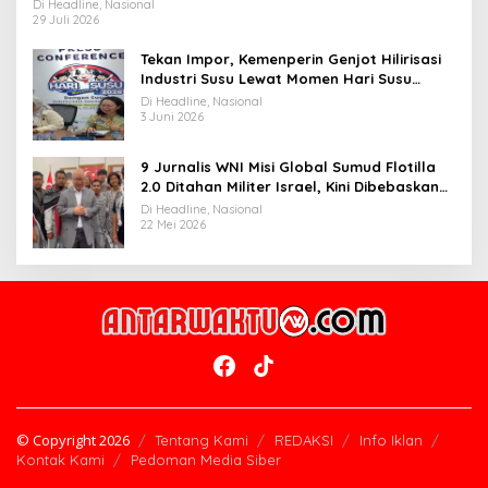
Widiyantoro
Di Headline, Nasional
29 Juli 2026
Tekan Impor, Kemenperin Genjot Hilirisasi
Industri Susu Lewat Momen Hari Susu
Nusantara 2026
Di Headline, Nasional
3 Juni 2026
9 Jurnalis WNI Misi Global Sumud Flotilla
2.0 Ditahan Militer Israel, Kini Dibebaskan
dan Dievakuasi ke Istanbul
Di Headline, Nasional
22 Mei 2026
© Copyright 2026
Tentang Kami
REDAKSI
Info Iklan
Kontak Kami
Pedoman Media Siber