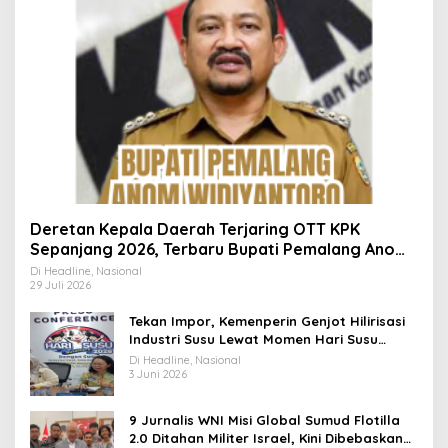
Deretan Kepala Daerah Terjaring OTT KPK
Sepanjang 2026, Terbaru Bupati Pemalang Anom
Widiyantoro
Di Headline, Nasional
29 Juli 2026
Tekan Impor, Kemenperin Genjot Hilirisasi
Industri Susu Lewat Momen Hari Susu
Nusantara 2026
Di Headline, Nasional
3 Juni 2026
9 Jurnalis WNI Misi Global Sumud Flotilla
2.0 Ditahan Militer Israel, Kini Dibebaskan