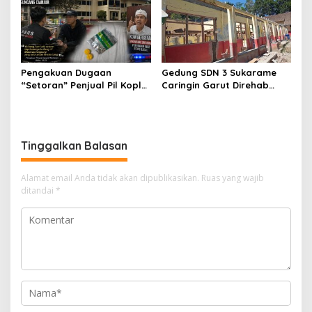
Pengakuan Dugaan
Gedung SDN 3 Sukarame
“Setoran” Penjual Pil Koplo
Caringin Garut Direhab
Guncang Cianjur, KDM
Siswa Belajar Bergantian
Bergerak, Publik Tagih
Ketegasan Polda Jabar
Tinggalkan Balasan
Alamat email Anda tidak akan dipublikasikan.
Ruas yang wajib
ditandai
*