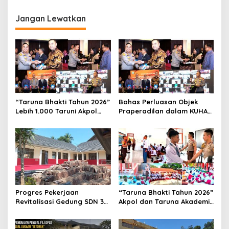
Jangan Lewatkan
“Taruna Bhakti Tahun 2026”
Bahas Perluasan Objek
Lebih 1.000 Taruni Akpol
Praperadilan dalam KUHAP
Perkuat Pembentukan
Baru, Waka Polda Metro
Karakter Siswa Sekolah
Jaya Buka Seminar Hukum
Rakyat
Progres Pekerjaan
“Taruna Bhakti Tahun 2026”
Revitalisasi Gedung SDN 3
Akpol dan Taruna Akademi
Mekarmukti Sudah
TNI Dampingi Siswa di 73
Mencapai 50 Persen
Sekolah Rakyat