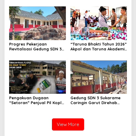
Karakter Siswa Sekolah
Jaya Buka Seminar Hukum
Rakyat
Progres Pekerjaan
“Taruna Bhakti Tahun 2026”
Revitalisasi Gedung SDN 3
Akpol dan Taruna Akademi
Mekarmukti Sudah
TNI Dampingi Siswa di 73
Mencapai 50 Persen
Sekolah Rakyat
Pengakuan Dugaan
Gedung SDN 3 Sukarame
“Setoran” Penjual Pil Koplo
Caringin Garut Direhab
Guncang Cianjur, KDM
Siswa Belajar Bergantian
Bergerak, Publik Tagih
Ketegasan Polda Jabar
View More