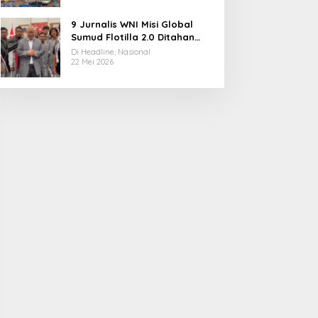
9 Jurnalis WNI Misi Global
Sumud Flotilla 2.0 Ditahan
Militer Israel, Kini Dibebaskan
Di Headline, Nasional
dan Dievakuasi ke Istanbul
22 Mei 2026