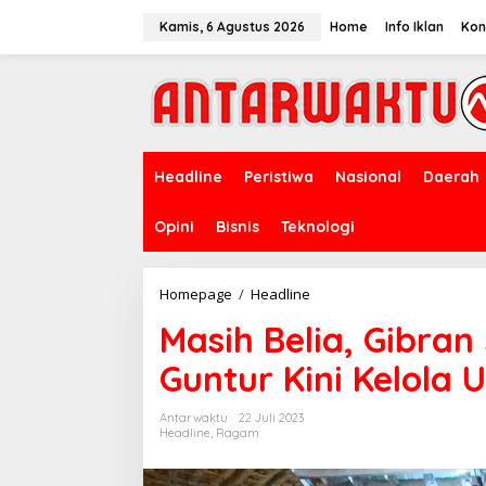
Lewati
ke
Kamis, 6 Agustus 2026
Home
Info Iklan
Kon
konten
Headline
Peristiwa
Nasional
Daerah
Opini
Bisnis
Teknologi
Masih
Homepage
/
Headline
Belia,
Masih Belia, Gibran
Gibran
Si
Guntur Kini Kelol
Anak
Hilang
Di
Antarwaktu
22 Juli 2023
Gunung
Headline
,
Ragam
Guntur
Kini