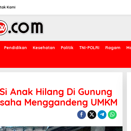
tak Kami
Pendidikan
Kesehatan
Politik
TNI-POLRI
Ragam
M
 Si Anak Hilang Di Gunung
a Usaha Menggandeng UMKM