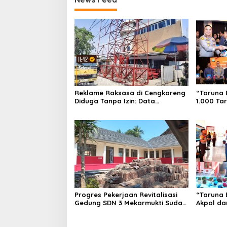
Reklame Raksasa di Cengkareng
“Taruna 
Diduga Tanpa Izin: Data
1.000 Ta
Berbeda, Dokumen Diragukan,
Pembentu
Identitas Petugas Tak Dikenali
Sekolah 
Progres Pekerjaan Revitalisasi
“Taruna 
Gedung SDN 3 Mekarmukti Sudah
Akpol da
Mencapai 50 Persen
Dampingi
Rakyat