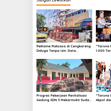
Jangan Lewatkan
Reklame Raksasa di Cengkareng
“Taruna 
Diduga Tanpa Izin: Data
1.000 Ta
Berbeda, Dokumen Diragukan,
Pembentu
Identitas Petugas Tak Dikenali
Sekolah 
Progres Pekerjaan Revitalisasi
“Taruna 
Gedung SDN 3 Mekarmukti Sudah
Akpol da
Mencapai 50 Persen
Dampingi
Rakyat