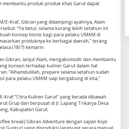
dan membantu produk-produk khas Garut dapat
KM/E-Kraf, Gibran yang didampingi ayahnya, Alam
ebut. “Ya betul, selama kurang lebih setahun ini
buah konsep bisnis bagi para pelaku UMKM di
masarkan produknya ke berbagai daerah,” terang
lasa (18/7) kemarin.
an Gibran, lanjut Alam, mengakomodir dan membantu
ng konsen terhadap kuliner Garut dalam hal
an. “Alhamdulillah, prepare selama setahun sudah
sil para pelaku UMKM siap bergabung di kita,”
Kraf “Citra Kuliner Garut” yang berada dibawah
t Grup dan berpusat di Jl. Lapang Trikarya Desa
ng, Kabupaten Garut.
coffee break) Gibran Adventure dengan sajian Kopi
ng Guntur) yang diproduksi langsung secara manual