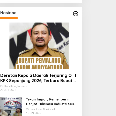
Nasional
Deretan Kepala Daerah Terjaring OTT
KPK Sepanjang 2026, Terbaru Bupati
Pemalang Anom Widiyantoro
Di Headline, Nasional
29 Juli 2026
Tekan Impor, Kemenperin
Genjot Hilirisasi Industri Susu
Lewat Momen Hari Susu
Di Headline, Nasional
Nusantara 2026
3 Juni 2026