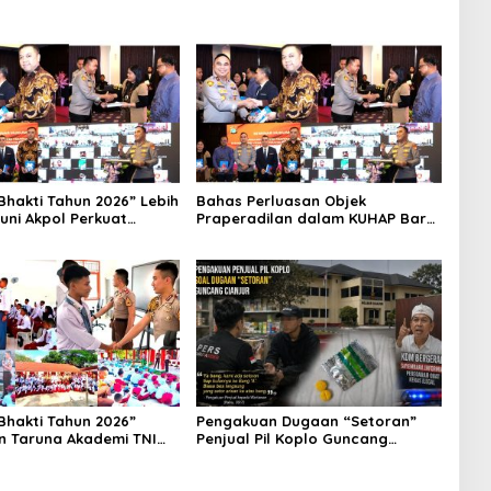
Bhakti Tahun 2026” Lebih
Bahas Perluasan Objek
runi Akpol Perkuat
Praperadilan dalam KUHAP Baru,
kan Karakter Siswa
Waka Polda Metro Jaya Buka
Rakyat
Seminar Hukum
Bhakti Tahun 2026”
Pengakuan Dugaan “Setoran”
n Taruna Akademi TNI
Penjual Pil Koplo Guncang
 Siswa di 73 Sekolah
Cianjur, KDM Bergerak, Publik
Tagih Ketegasan Polda Jabar