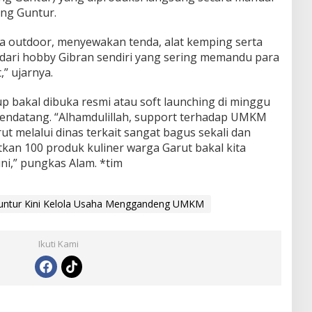
ung Guntur.
ka outdoor, menyewakan tenda, alat kemping serta
as dari hobby Gibran sendiri yang sering memandu para
” ujarnya.
 bakal dibuka resmi atau soft launching di minggu
endatang. “Alhamdulillah, support terhadap UMKM
t melalui dinas terkait sangat bagus sekali dan
tkan 100 produk kuliner warga Garut bakal kita
ini,” pungkas Alam. *tim
 Guntur Kini Kelola Usaha Menggandeng UMKM
Ikuti Kami