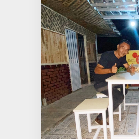
Kelola
Usaha
Menggandeng
UMKM