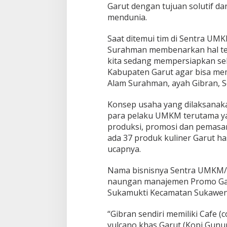
Garut dengan tujuan solutif 
mendunia.
Saat ditemui tim di Sentra UM
Surahman membenarkan hal ters
kita sedang mempersiapkan se
Kabupaten Garut agar bisa me
Alam Surahman, ayah Gibran, Se
Konsep usaha yang dilaksanak
para pelaku UMKM terutama ya
produksi, promosi dan pemasar
ada 37 produk kuliner Garut ha
ucapnya.
Nama bisnisnya Sentra UMKM/E-
naungan manajemen Promo Garu
Sukamukti Kecamatan Sukaweni
“Gibran sendiri memiliki Cafe (
vulcano khas Garut (Kopi Gunu