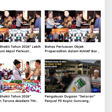
Bhakti Tahun 2026” Lebih
Bahas Perluasan Objek
runi Akpol Perkuat
Praperadilan dalam KUHAP Baru,
kan Karakter Siswa
Waka Polda Metro Jaya Buka
Rakyat
Seminar Hukum
Bhakti Tahun 2026”
Pengakuan Dugaan “Setoran”
n Taruna Akademi TNI
Penjual Pil Koplo Guncang
 Siswa di 73 Sekolah
Cianjur, KDM Bergerak, Publik
Tagih Ketegasan Polda Jabar