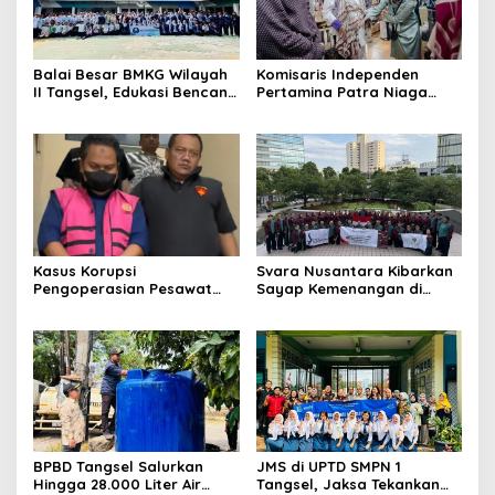
Balai Besar BMKG Wilayah
Komisaris Independen
II Tangsel, Edukasi Bencana
Pertamina Patra Niaga
Gempa Bumi dan Tsunami
Terpikat Produk UMKM
kepada pelajar UPTD SMPN
Mitra Binaan dengan
23
Sentuhan Kemanusiaan dan
Keberlanjutan
Kasus Korupsi
Svara Nusantara Kibarkan
Pengoperasian Pesawat
Sayap Kemenangan di
APK: Mantan VP Business
Kancah Internasional
Development Ditetapkan
Tersangka
BPBD Tangsel Salurkan
JMS di UPTD SMPN 1
Hingga 28.000 Liter Air
Tangsel, Jaksa Tekankan