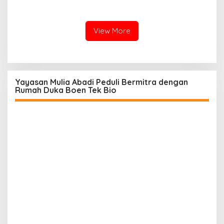
Bersih Per hari untuk
Bahaya Bullying hingga
Warga Terdampak
Narkotika
Kekeringan
View More
Yayasan Mulia Abadi Peduli Bermitra dengan
Rumah Duka Boen Tek Bio