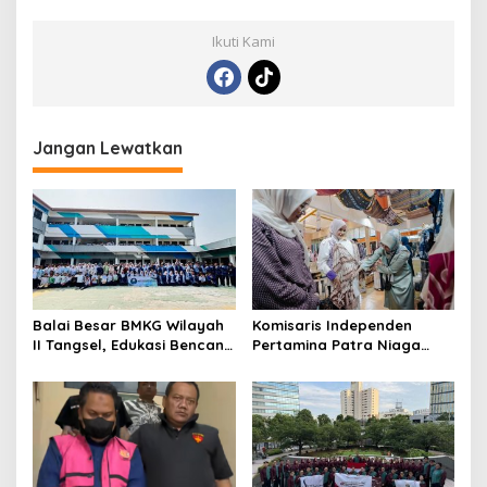
Ikuti Kami
Jangan Lewatkan
Balai Besar BMKG Wilayah
Komisaris Independen
II Tangsel, Edukasi Bencana
Pertamina Patra Niaga
Gempa Bumi dan Tsunami
Terpikat Produk UMKM
kepada pelajar UPTD SMPN
Mitra Binaan dengan
23
Sentuhan Kemanusiaan dan
Keberlanjutan