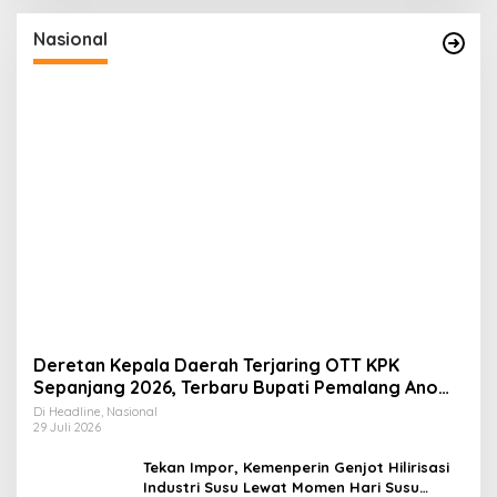
Nasional
Deretan Kepala Daerah Terjaring OTT KPK
Sepanjang 2026, Terbaru Bupati Pemalang Anom
Widiyantoro
Di Headline, Nasional
29 Juli 2026
Tekan Impor, Kemenperin Genjot Hilirisasi
Industri Susu Lewat Momen Hari Susu