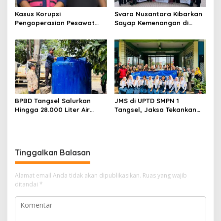
Kasus Korupsi
Svara Nusantara Kibarkan
Pengoperasian Pesawat
Sayap Kemenangan di
APK: Mantan VP Business
Kancah Internasional
Development Ditetapkan
Tersangka
BPBD Tangsel Salurkan
JMS di UPTD SMPN 1
Hingga 28.000 Liter Air
Tangsel, Jaksa Tekankan
Bersih Per hari untuk
Bahaya Bullying hingga
Warga Terdampak
Narkotika
Kekeringan
Tinggalkan Balasan
Alamat email Anda tidak akan dipublikasikan.
Ruas yang wajib
ditandai
*