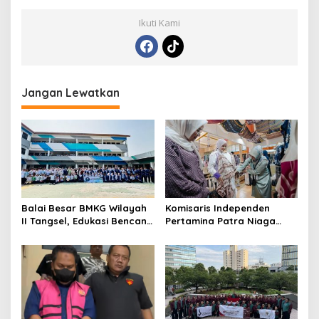
Ikuti Kami
Jangan Lewatkan
Balai Besar BMKG Wilayah
Komisaris Independen
II Tangsel, Edukasi Bencana
Pertamina Patra Niaga
Gempa Bumi dan Tsunami
Terpikat Produk UMKM
kepada pelajar UPTD SMPN
Mitra Binaan dengan
23
Sentuhan Kemanusiaan dan
Keberlanjutan