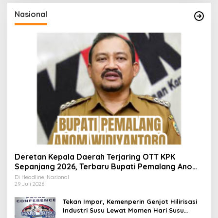
Nasional
Deretan Kepala Daerah Terjaring OTT KPK
Sepanjang 2026, Terbaru Bupati Pemalang Anom
Widiyantoro
Di Headline, Nasional
29 Juli 2026
Tekan Impor, Kemenperin Genjot Hilirisasi
Industri Susu Lewat Momen Hari Susu