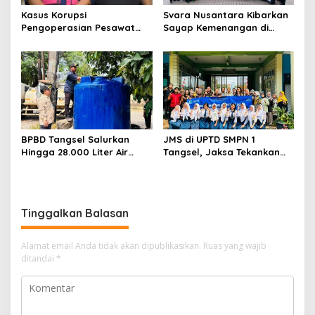
Kasus Korupsi
Svara Nusantara Kibarkan
Pengoperasian Pesawat
Sayap Kemenangan di
APK: Mantan VP Business
Kancah Internasional
Development Ditetapkan
Tersangka
BPBD Tangsel Salurkan
JMS di UPTD SMPN 1
Hingga 28.000 Liter Air
Tangsel, Jaksa Tekankan
Bersih Per hari untuk
Bahaya Bullying hingga
Warga Terdampak
Narkotika
Kekeringan
Tinggalkan Balasan
Alamat email Anda tidak akan dipublikasikan.
Ruas yang wajib
ditandai
*