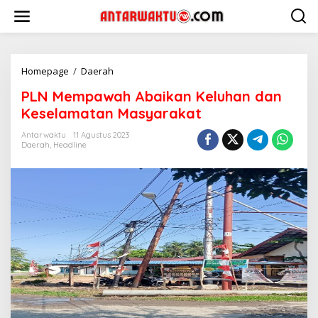
Lewati
ke
konten
PLN
Homepage
/
Daerah
Mempawah
PLN Mempawah Abaikan Keluhan dan
Abaikan
Keluhan
Keselamatan Masyarakat
dan
Keselamatan
Antarwaktu
11 Agustus 2023
Daerah
,
Headline
Masyarakat