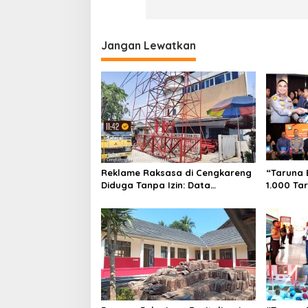
Jangan Lewatkan
Reklame Raksasa di Cengkareng
“Taruna 
Diduga Tanpa Izin: Data
1.000 Ta
Berbeda, Dokumen Diragukan,
Pembentu
Identitas Petugas Tak Dikenali
Sekolah 