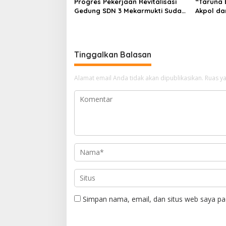
Progres Pekerjaan Revitalisasi
“Taruna 
Gedung SDN 3 Mekarmukti Sudah
Akpol da
Mencapai 50 Persen
Dampingi
Rakyat
Tinggalkan Balasan
Alamat email Anda tidak akan dipublikasikan.
Ruas ya
Simpan nama, email, dan situs web saya pa