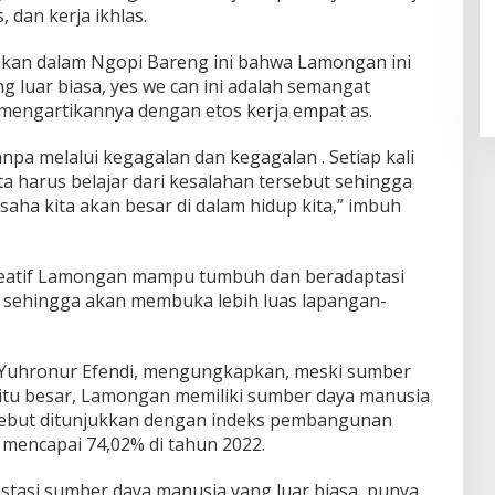
, dan kerja ikhlas.
asikan dalam Ngopi Bareng ini bahwa Lamongan ini
ng luar biasa, yes we can ini adalah semangat
 mengartikannya dengan etos kerja empat as.
npa melalui kegagalan dan kegagalan . Setiap kali
ita harus belajar dari kesalahan tersebut sehingga
saha kita akan besar di dalam hidup kita,” imbuh
Kreatif Lamongan mampu tumbuh dan beradaptasi
sehingga akan membuka lebih luas lapangan-
 Yuhronur Efendi, mengungkapkan, meski sumber
itu besar, Lamongan memiliki sumber daya manusia
ersebut ditunjukkan dengan indeks pembangunan
mencapai 74,02% di tahun 2022.
tasi sumber daya manusia yang luar biasa, punya