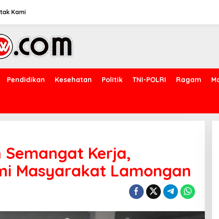
tak Kami
Pendidikan
Kesehatan
Politik
TNI-POLRI
Ragam
M
n Semangat Kerja,
mi Masyarakat Lamongan