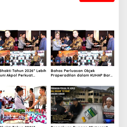
Bhakti Tahun 2026” Lebih
Bahas Perluasan Objek
runi Akpol Perkuat
Praperadilan dalam KUHAP Baru,
kan Karakter Siswa
Waka Polda Metro Jaya Buka
Rakyat
Seminar Hukum