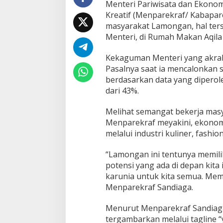
Menteri Pariwisata dan Ekonom
Kreatif (Menparekraf/ Kabapare
masyarakat Lamongan, hal ter
Menteri, di Rumah Makan Aqila
Kekaguman Menteri yang akrab
Pasalnya saat ia mencalonkan 
berdasarkan data yang dipero
dari 43%.
Melihat semangat bekerja mas
Menparekraf meyakini, ekono
melalui industri kuliner, fashio
“Lamongan ini tentunya memili
potensi yang ada di depan kita i
karunia untuk kita semua. Mem
Menparekraf Sandiaga.
Menurut Menparekraf Sandiaga
tergambarkan melalui tagline “