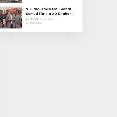
9 Jurnalis WNI Misi Global
Sumud Flotilla 2.0 Ditahan
Militer Israel, Kini Dibebaskan
Di Headline, Nasional
dan Dievakuasi ke Istanbul
22 Mei 2026