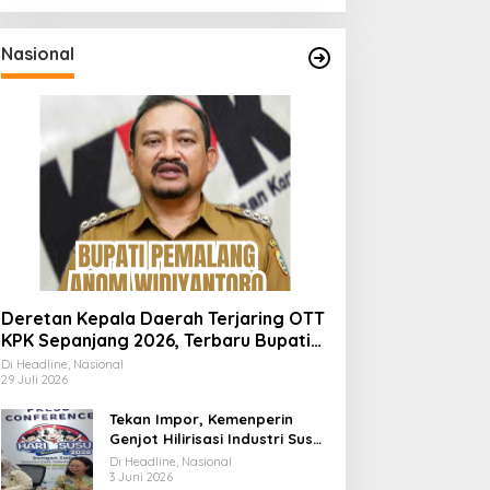
Nasional
Deretan Kepala Daerah Terjaring OTT
KPK Sepanjang 2026, Terbaru Bupati
Pemalang Anom Widiyantoro
Di Headline, Nasional
29 Juli 2026
Tekan Impor, Kemenperin
Genjot Hilirisasi Industri Susu
Lewat Momen Hari Susu
Di Headline, Nasional
Nusantara 2026
3 Juni 2026