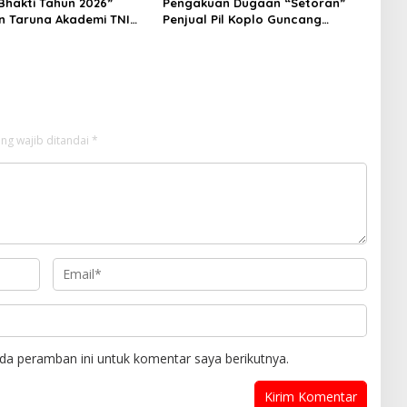
Bhakti Tahun 2026”
Pengakuan Dugaan “Setoran”
n Taruna Akademi TNI
Penjual Pil Koplo Guncang
 Siswa di 73 Sekolah
Cianjur, KDM Bergerak, Publik
Tagih Ketegasan Polda Jabar
ng wajib ditandai
*
da peramban ini untuk komentar saya berikutnya.