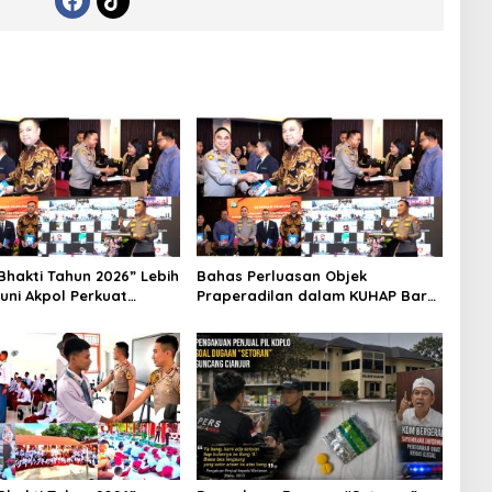
Bhakti Tahun 2026” Lebih
Bahas Perluasan Objek
runi Akpol Perkuat
Praperadilan dalam KUHAP Baru,
kan Karakter Siswa
Waka Polda Metro Jaya Buka
Rakyat
Seminar Hukum