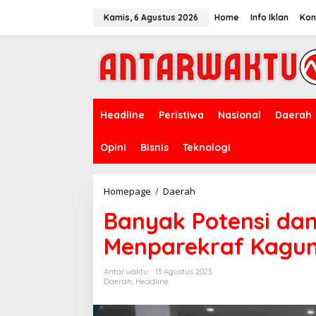
Lewati
ke
Kamis, 6 Agustus 2026
Home
Info Iklan
Kon
konten
Headline
Peristiwa
Nasional
Daerah
Opini
Bisnis
Teknologi
Banyak
Homepage
/
Daerah
Potensi
Banyak Potensi da
dan
Semangat
Menparekraf Kagu
Kerja,
Menparekraf
Kagumi
Antarwaktu
13 Agustus 2023
Masyarakat
Daerah
,
Headline
Lamongan