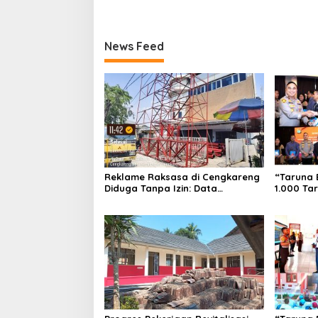
News Feed
Reklame Raksasa di Cengkareng
“Taruna 
Diduga Tanpa Izin: Data
1.000 Ta
Berbeda, Dokumen Diragukan,
Pembentu
Identitas Petugas Tak Dikenali
Sekolah 