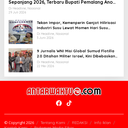
Sepanjang 2026, Terbaru Bupati Pemalang Anom
Widiyantoro
Di Headline, Nasional
29 Juli 2026
Tekan Impor, Kemenperin Genjot Hilirisasi
Industri Susu Lewat Momen Hari Susu
Nusantara 2026
Di Headline, Nasional
3 Juni 2026
9 Jurnalis WNI Misi Global Sumud Flotilla
2.0 Ditahan Militer Israel, Kini Dibebaskan
dan Dievakuasi ke Istanbul
Di Headline, Nasional
22 Mei 2026
© Copyright 2026
Tentang Kami
REDAKSI
Info Iklan
Kontak Kami
Pedoman Media Siber