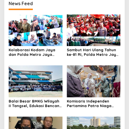
News Feed
Kolaborasi Kodam Jaya
Sambut Hari Ulang Tahun
dan Polda Metro Jaya
ke-81 RI, Polda Metro Jaya
Gelar Bakti Kesehatan
Gelar Apel Kebangsaan
Balai Besar BMKG Wilayah
Komisaris Independen
II Tangsel, Edukasi Bencana
Pertamina Patra Niaga
Gempa Bumi dan Tsunami
Terpikat Produk UMKM
kepada pelajar UPTD SMPN
Mitra Binaan dengan
23
Sentuhan Kemanusiaan dan
Keberlanjutan