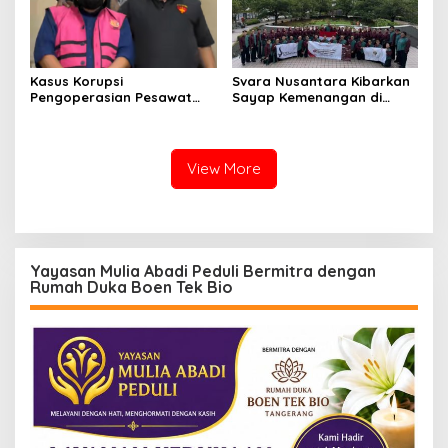
Kasus Korupsi
Svara Nusantara Kibarkan
Pengoperasian Pesawat
Sayap Kemenangan di
APK: Mantan VP Business
Kancah Internasional
Development Ditetapkan
Tersangka
View More
Yayasan Mulia Abadi Peduli Bermitra dengan
Rumah Duka Boen Tek Bio