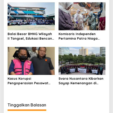
Balai Besar BMKG Wilayah
Komisaris Independen
II Tangsel, Edukasi Bencana
Pertamina Patra Niaga
Gempa Bumi dan Tsunami
Terpikat Produk UMKM
kepada pelajar UPTD SMPN
Mitra Binaan dengan
23
Sentuhan Kemanusiaan dan
Keberlanjutan
Kasus Korupsi
Svara Nusantara Kibarkan
Pengoperasian Pesawat
Sayap Kemenangan di
APK: Mantan VP Business
Kancah Internasional
Development Ditetapkan
Tersangka
Tinggalkan Balasan