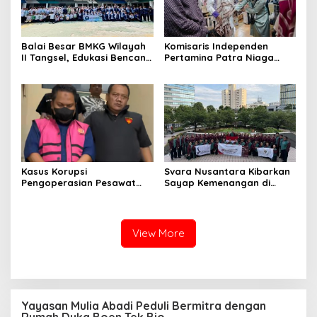
Balai Besar BMKG Wilayah
Komisaris Independen
II Tangsel, Edukasi Bencana
Pertamina Patra Niaga
Gempa Bumi dan Tsunami
Terpikat Produk UMKM
kepada pelajar UPTD SMPN
Mitra Binaan dengan
23
Sentuhan Kemanusiaan dan
Keberlanjutan
Kasus Korupsi
Svara Nusantara Kibarkan
Pengoperasian Pesawat
Sayap Kemenangan di
APK: Mantan VP Business
Kancah Internasional
Development Ditetapkan
Tersangka
View More
Yayasan Mulia Abadi Peduli Bermitra dengan