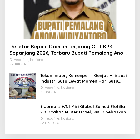
Deretan Kepala Daerah Terjaring OTT KPK
Sepanjang 2026, Terbaru Bupati Pemalang Anom
Widiyantoro
Di Headline, Nasional
29 Juli 2026
Tekan Impor, Kemenperin Genjot Hilirisasi
Industri Susu Lewat Momen Hari Susu
Nusantara 2026
Di Headline, Nasional
3 Juni 2026
9 Jurnalis WNI Misi Global Sumud Flotilla
2.0 Ditahan Militer Israel, Kini Dibebaskan
dan Dievakuasi ke Istanbul
Di Headline, Nasional
22 Mei 2026