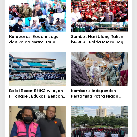
Kolaborasi Kodam Jaya
Sambut Hari Ulang Tahun
dan Polda Metro Jaya
ke-81 RI, Polda Metro Jaya
Gelar Bakti Kesehatan
Gelar Apel Kebangsaan
Balai Besar BMKG Wilayah
Komisaris Independen
II Tangsel, Edukasi Bencana
Pertamina Patra Niaga
Gempa Bumi dan Tsunami
Terpikat Produk UMKM
kepada pelajar UPTD SMPN
Mitra Binaan dengan
23
Sentuhan Kemanusiaan dan
Keberlanjutan