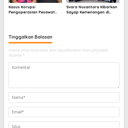
Kasus Korupsi
Svara Nusantara Kibarkan
Pengoperasian Pesawat
Sayap Kemenangan di
APK: Mantan VP Business
Kancah Internasional
Development Ditetapkan
Tersangka
Tinggalkan Balasan
Alamat email Anda tidak akan dipublikasikan.
Ruas yang wajib
ditandai
*