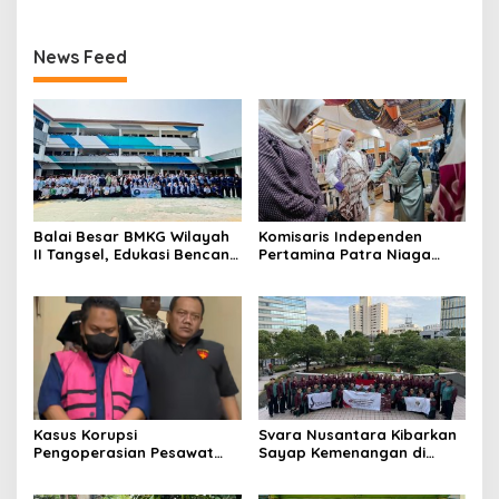
News Feed
Balai Besar BMKG Wilayah
Komisaris Independen
II Tangsel, Edukasi Bencana
Pertamina Patra Niaga
Gempa Bumi dan Tsunami
Terpikat Produk UMKM
kepada pelajar UPTD SMPN
Mitra Binaan dengan
23
Sentuhan Kemanusiaan dan
Keberlanjutan
Kasus Korupsi
Svara Nusantara Kibarkan
Pengoperasian Pesawat
Sayap Kemenangan di
APK: Mantan VP Business
Kancah Internasional
Development Ditetapkan