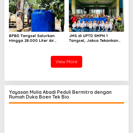
Tersangka
BPBD Tangsel Salurkan
JMS di UPTD SMPN 1
Hingga 28.000 Liter Air
Tangsel, Jaksa Tekankan
Bersih Per hari untuk
Bahaya Bullying hingga
Warga Terdampak
Narkotika
Kekeringan
View More
Yayasan Mulia Abadi Peduli Bermitra dengan
Rumah Duka Boen Tek Bio