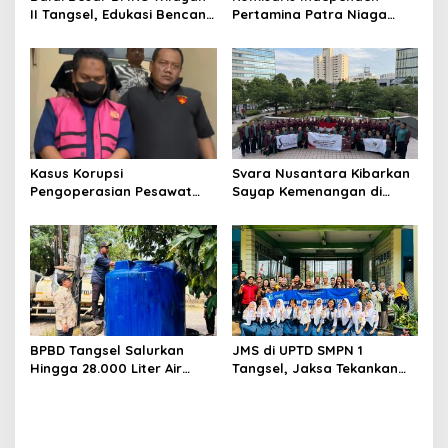
II Tangsel, Edukasi Bencana
Pertamina Patra Niaga
Gempa Bumi dan Tsunami
Terpikat Produk UMKM
kepada pelajar UPTD SMPN
Mitra Binaan dengan
23
Sentuhan Kemanusiaan dan
Keberlanjutan
Kasus Korupsi
Svara Nusantara Kibarkan
Pengoperasian Pesawat
Sayap Kemenangan di
APK: Mantan VP Business
Kancah Internasional
Development Ditetapkan
Tersangka
BPBD Tangsel Salurkan
JMS di UPTD SMPN 1
Hingga 28.000 Liter Air
Tangsel, Jaksa Tekankan
Bersih Per hari untuk
Bahaya Bullying hingga
Warga Terdampak
Narkotika
Kekeringan