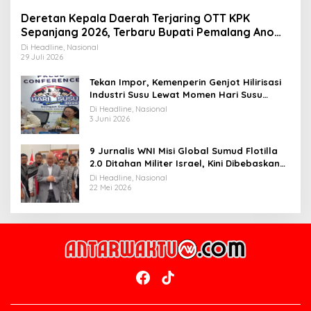
Deretan Kepala Daerah Terjaring OTT KPK
Sepanjang 2026, Terbaru Bupati Pemalang Anom
Widiyantoro
Di Headline, Nasional
29 Juli 2026
Tekan Impor, Kemenperin Genjot Hilirisasi
Industri Susu Lewat Momen Hari Susu
Nusantara 2026
Di Headline, Nasional
3 Juni 2026
9 Jurnalis WNI Misi Global Sumud Flotilla
2.0 Ditahan Militer Israel, Kini Dibebaskan
dan Dievakuasi ke Istanbul
Di Headline, Nasional
22 Mei 2026