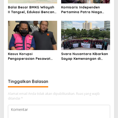
Balai Besar BMKG Wilayah
Komisaris Independen
II Tangsel, Edukasi Bencana
Pertamina Patra Niaga
Gempa Bumi dan Tsunami
Terpikat Produk UMKM
kepada pelajar UPTD SMPN
Mitra Binaan dengan
23
Sentuhan Kemanusiaan dan
Keberlanjutan
Kasus Korupsi
Svara Nusantara Kibarkan
Pengoperasian Pesawat
Sayap Kemenangan di
APK: Mantan VP Business
Kancah Internasional
Development Ditetapkan
Tersangka
Tinggalkan Balasan
Alamat email Anda tidak akan dipublikasikan.
Ruas yang wajib
ditandai
*