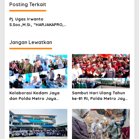
Posting Terkait
Pj. Ugas Irwanto
S.Sos.,M.Si., “HARJAKAPRO,
Jadikan Momentum
Kebangkitan Kabupaten
Probolinggo!!..”
Jangan Lewatkan
Kolaborasi Kodam Jaya
Sambut Hari Ulang Tahun
dan Polda Metro Jaya
ke-81 RI, Polda Metro Jaya
Gelar Bakti Kesehatan
Gelar Apel Kebangsaan