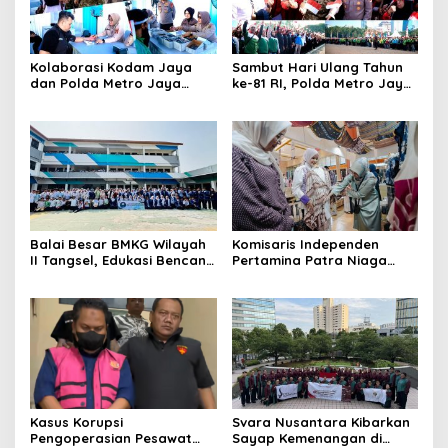
Kolaborasi Kodam Jaya
Sambut Hari Ulang Tahun
dan Polda Metro Jaya
ke-81 RI, Polda Metro Jaya
Gelar Bakti Kesehatan
Gelar Apel Kebangsaan
Balai Besar BMKG Wilayah
Komisaris Independen
II Tangsel, Edukasi Bencana
Pertamina Patra Niaga
Gempa Bumi dan Tsunami
Terpikat Produk UMKM
kepada pelajar UPTD SMPN
Mitra Binaan dengan
23
Sentuhan Kemanusiaan dan
Keberlanjutan
Kasus Korupsi
Svara Nusantara Kibarkan
Pengoperasian Pesawat
Sayap Kemenangan di