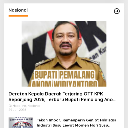
Nasional
Deretan Kepala Daerah Terjaring OTT KPK
Sepanjang 2026, Terbaru Bupati Pemalang Anom
Widiyantoro
Di Headline, Nasional
29 Juli 2026
Tekan Impor, Kemenperin Genjot Hilirisasi
Industri Susu Lewat Momen Hari Susu