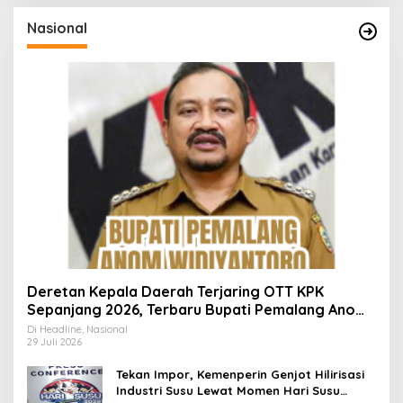
Nasional
Deretan Kepala Daerah Terjaring OTT KPK
Sepanjang 2026, Terbaru Bupati Pemalang Anom
Widiyantoro
Di Headline, Nasional
29 Juli 2026
Tekan Impor, Kemenperin Genjot Hilirisasi
Industri Susu Lewat Momen Hari Susu