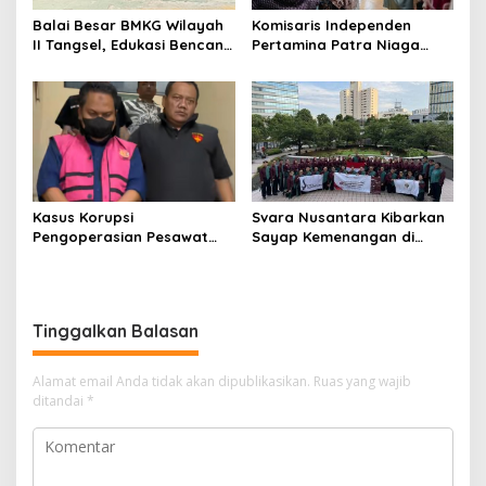
Balai Besar BMKG Wilayah
Komisaris Independen
II Tangsel, Edukasi Bencana
Pertamina Patra Niaga
Gempa Bumi dan Tsunami
Terpikat Produk UMKM
kepada pelajar UPTD SMPN
Mitra Binaan dengan
23
Sentuhan Kemanusiaan dan
Keberlanjutan
Kasus Korupsi
Svara Nusantara Kibarkan
Pengoperasian Pesawat
Sayap Kemenangan di
APK: Mantan VP Business
Kancah Internasional
Development Ditetapkan
Tersangka
Tinggalkan Balasan
Alamat email Anda tidak akan dipublikasikan.
Ruas yang wajib
ditandai
*