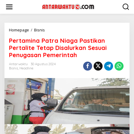
Lewati
ke
konten
Pertamina
Homepage
/
Bisnis
Patra
Pertamina Patra Niaga Pastikan
Niaga
Pastikan
Pertalite Tetap Disalurkan Sesuai
Pertalite
Penugasan Pemerintah
Tetap
Disalurkan
Antarwaktu
30 Agustus 2024
Sesuai
Bisnis
,
Headline
Penugasan
Pemerintah