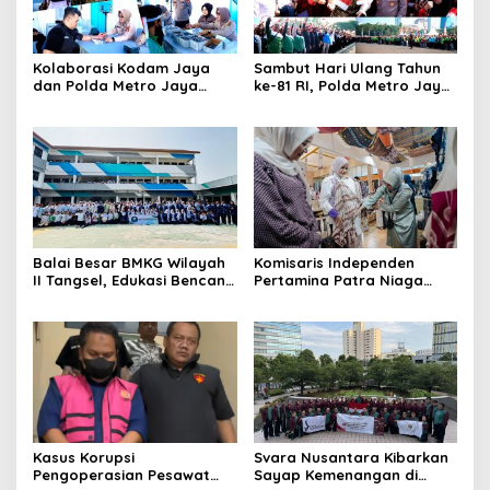
Kolaborasi Kodam Jaya
Sambut Hari Ulang Tahun
dan Polda Metro Jaya
ke-81 RI, Polda Metro Jaya
Gelar Bakti Kesehatan
Gelar Apel Kebangsaan
Balai Besar BMKG Wilayah
Komisaris Independen
II Tangsel, Edukasi Bencana
Pertamina Patra Niaga
Gempa Bumi dan Tsunami
Terpikat Produk UMKM
kepada pelajar UPTD SMPN
Mitra Binaan dengan
23
Sentuhan Kemanusiaan dan
Keberlanjutan
Kasus Korupsi
Svara Nusantara Kibarkan
Pengoperasian Pesawat
Sayap Kemenangan di