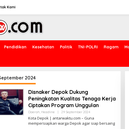
tak Kami
Pendidikan
Kesehatan
Politik
TNI-POLRI
Ragam
M
September 2024
Disnaker Depok Dukung
Peningkatan Kualitas Tenaga Kerja
Ciptakan Program Unggulan
Oleh
Daerah
,
Headline
|
29 September 2024
Antarwaktu
Kota Depok | antarwaktu.com – Guna
mempersiapkan warga Depok agar siap bersaing