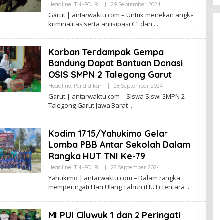
Oleh
Headline
,
TNI-POLRI
|
29 September 2024
Antarwaktu
Garut | antarwaktu.com – Untuk menekan angka
kriminalitas serta antisipasi C3 dan
Korban Terdampak Gempa
Bandung Dapat Bantuan Donasi
OSIS SMPN 2 Talegong Garut
Oleh
Headline
,
Pendidikan
|
28 September 2024
Antarwaktu
Garut | antarwaktu.com – Siswa Siswi SMPN 2
Talegong Garut Jawa Barat
Kodim 1715/Yahukimo Gelar
Lomba PBB Antar Sekolah Dalam
Rangka HUT TNI Ke-79
Oleh
Headline
,
TNI-POLRI
|
28 September 2024
Antarwaktu
Yahukimo | antarwaktu.com – Dalam rangka
memperingati Hari Ulang Tahun (HUT) Tentara
MI PUI Ciluwuk 1 dan 2 Peringati