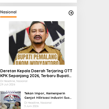
Nasional
Deretan Kepala Daerah Terjaring OTT
KPK Sepanjang 2026, Terbaru Bupati
Pemalang Anom Widiyantoro
Di Headline, Nasional
29 Juli 2026
Tekan Impor, Kemenperin
Genjot Hilirisasi Industri Susu
Lewat Momen Hari Susu
Di Headline, Nasional
Nusantara 2026
3 Juni 2026