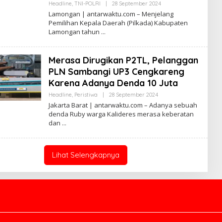
Oleh
Headline
,
TNI-POLRI
|
28 September 2024
Antarwaktu
Lamongan | antarwaktu.com – Menjelang
Pemilihan Kepala Daerah (Pilkada) Kabupaten
Lamongan tahun
Merasa Dirugikan P2TL, Pelanggan
PLN Sambangi UP3 Cengkareng
Karena Adanya Denda 10 Juta
Oleh
Headline
,
Peristiwa
|
28 September 2024
Antarwaktu
Jakarta Barat | antarwaktu.com – Adanya sebuah
denda Ruby warga Kalideres merasa keberatan
dan
Lihat Selengkapnya