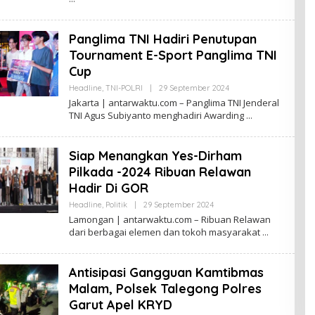
Panglima TNI Hadiri Penutupan
Tournament E-Sport Panglima TNI
Cup
Oleh
Headline
,
TNI-POLRI
|
29 September 2024
Antarwaktu
Jakarta | antarwaktu.com – Panglima TNI Jenderal
TNI Agus Subiyanto menghadiri Awarding
Siap Menangkan Yes-Dirham
Pilkada -2024 Ribuan Relawan
Hadir Di GOR
Oleh
Headline
,
Politik
|
29 September 2024
Antarwaktu
Lamongan | antarwaktu.com – Ribuan Relawan
dari berbagai elemen dan tokoh masyarakat
Antisipasi Gangguan Kamtibmas
Malam, Polsek Talegong Polres
Garut Apel KRYD