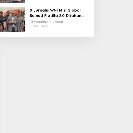
9 Jurnalis WNI Misi Global
Sumud Flotilla 2.0 Ditahan
Militer Israel, Kini Dibebaskan
Di Headline, Nasional
dan Dievakuasi ke Istanbul
22 Mei 2026