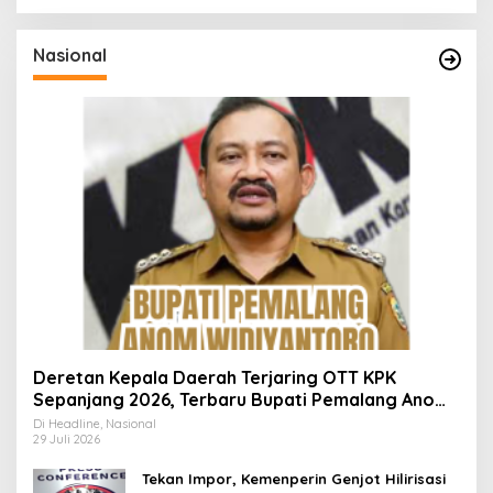
Nasional
Deretan Kepala Daerah Terjaring OTT KPK
Sepanjang 2026, Terbaru Bupati Pemalang Anom
Widiyantoro
Di Headline, Nasional
29 Juli 2026
Tekan Impor, Kemenperin Genjot Hilirisasi