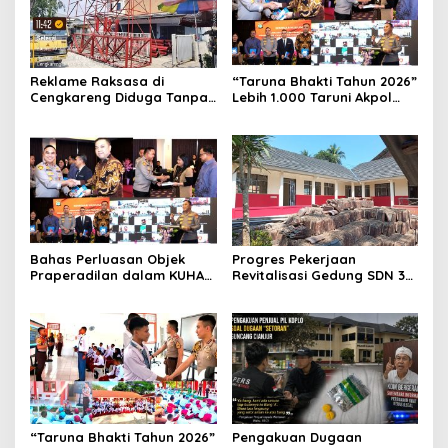
Reklame Raksasa di
“Taruna Bhakti Tahun 2026”
Cengkareng Diduga Tanpa
Lebih 1.000 Taruni Akpol
Izin: Data Berbeda,
Perkuat Pembentukan
Dokumen Diragukan,
Karakter Siswa Sekolah
Identitas Petugas Tak
Rakyat
Dikenali
Bahas Perluasan Objek
Progres Pekerjaan
Praperadilan dalam KUHAP
Revitalisasi Gedung SDN 3
Baru, Waka Polda Metro
Mekarmukti Sudah
Jaya Buka Seminar Hukum
Mencapai 50 Persen
“Taruna Bhakti Tahun 2026”
Pengakuan Dugaan