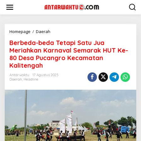
Lewati
ke
konten
Berbeda-
Homepage
/
Daerah
beda
Berbeda-beda Tetapi Satu Jua
Tetapi
Satu
Meriahkan Karnaval Semarak HUT Ke-
Jua
80 Desa Pucangro Kecamatan
Meriahkan
Kalitengah
Karnaval
Semarak
Antarwaktu
17 Agustus 2025
HUT
Daerah
,
Headline
Ke-
80
Desa
Pucangro
Kecamatan
Kalitengah