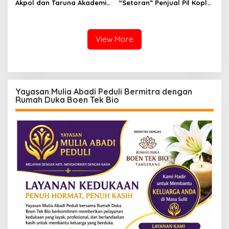
Akpol dan Taruna Akademi
“Setoran” Penjual Pil Koplo
TNI Dampingi Siswa di 73
Guncang Cianjur, KDM
Sekolah Rakyat
Bergerak, Publik Tagih
Ketegasan Polda Jabar
View More
Yayasan Mulia Abadi Peduli Bermitra dengan
Rumah Duka Boen Tek Bio