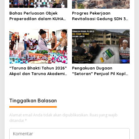
Bahas Perluasan Objek
Progres Pekerjaan
Praperadilan dalam KUHAP
Revitalisasi Gedung SDN 3
Baru, Waka Polda Metro
Mekarmukti Sudah
Jaya Buka Seminar Hukum
Mencapai 50 Persen
“Taruna Bhakti Tahun 2026”
Pengakuan Dugaan
Akpol dan Taruna Akademi
“Setoran” Penjual Pil Koplo
TNI Dampingi Siswa di 73
Guncang Cianjur, KDM
Sekolah Rakyat
Bergerak, Publik Tagih
Ketegasan Polda Jabar
Tinggalkan Balasan
Alamat email Anda tidak akan dipublikasikan.
Ruas yang wajib
ditandai
*