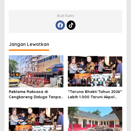
Ikuti Kami
Jangan Lewatkan
Reklame Raksasa di
“Taruna Bhakti Tahun 2026”
Cengkareng Diduga Tanpa
Lebih 1.000 Taruni Akpol
Izin: Data Berbeda,
Perkuat Pembentukan
Dokumen Diragukan,
Karakter Siswa Sekolah
Identitas Petugas Tak
Rakyat
Dikenali