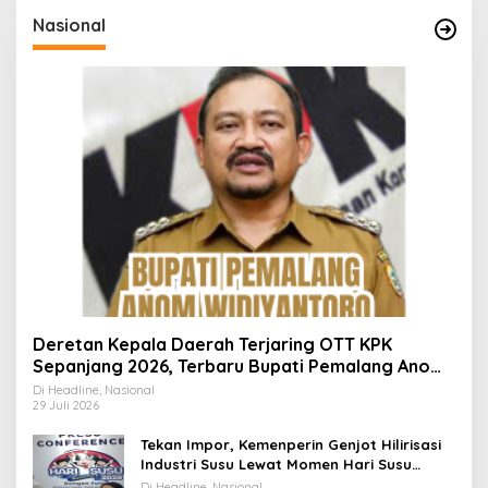
Nasional
Deretan Kepala Daerah Terjaring OTT KPK
Sepanjang 2026, Terbaru Bupati Pemalang Anom
Widiyantoro
Di Headline, Nasional
29 Juli 2026
Tekan Impor, Kemenperin Genjot Hilirisasi
Industri Susu Lewat Momen Hari Susu
Nusantara 2026
Di Headline, Nasional