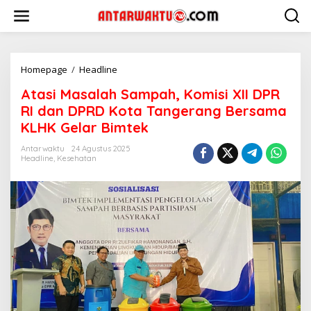
Lewati
ke
konten
Atasi
Homepage
/
Headline
Masalah
Atasi Masalah Sampah, Komisi XII DPR
Sampah,
Komisi
RI dan DPRD Kota Tangerang Bersama
XII
KLHK Gelar Bimtek
DPR
RI
Antarwaktu
24 Agustus 2025
dan
Headline
,
Kesehatan
DPRD
Kota
Tangerang
Bersama
KLHK
Gelar
Bimtek