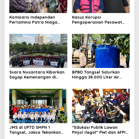
Komisaris Independen
Kasus Korupsi
Pertamina Patra Niaga
Pengoperasian Pesawat
Terpikat Produk UMKM
APK: Mantan VP Business
Mitra Binaan dengan
Development Ditetapkan
Sentuhan Kemanusiaan dan
Tersangka
Keberlanjutan
Svara Nusantara Kibarkan
BPBD Tangsel Salurkan
Sayap Kemenangan di
Hingga 28.000 Liter Air
Kancah Internasional
Bersih Per hari untuk
Warga Terdampak
Kekeringan
JMS di UPTD SMPN 1
“Edukasi Publik Lawan
Tangsel, Jaksa Tekankan
Pinjol Ilegal” PWI dan AFPI
Bahaya Bullying hingga
Gelar Workshop Jurnalistik