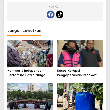
Ikuti Kami
Jangan Lewatkan
Komisaris Independen
Kasus Korupsi
Pertamina Patra Niaga
Pengoperasian Pesawat
Terpikat Produk UMKM
APK: Mantan VP Business
Mitra Binaan dengan
Development Ditetapkan
Sentuhan Kemanusiaan dan
Tersangka
Keberlanjutan