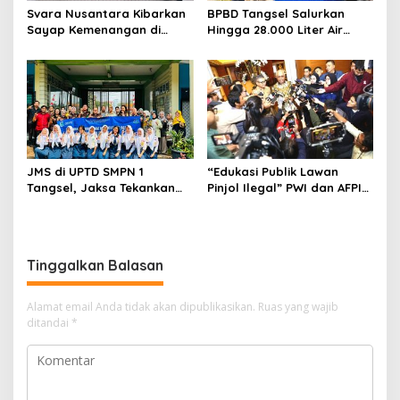
Svara Nusantara Kibarkan
BPBD Tangsel Salurkan
Sayap Kemenangan di
Hingga 28.000 Liter Air
Kancah Internasional
Bersih Per hari untuk
Warga Terdampak
Kekeringan
JMS di UPTD SMPN 1
“Edukasi Publik Lawan
Tangsel, Jaksa Tekankan
Pinjol Ilegal” PWI dan AFPI
Bahaya Bullying hingga
Gelar Workshop Jurnalistik
Narkotika
Tinggalkan Balasan
Alamat email Anda tidak akan dipublikasikan.
Ruas yang wajib
ditandai
*