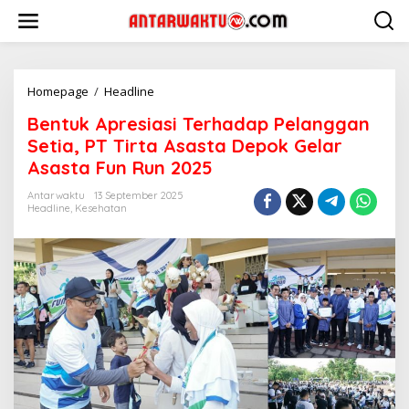
Lewati
ke
konten
Bentuk
Homepage
/
Headline
Apresiasi
Bentuk Apresiasi Terhadap Pelanggan
Terhadap
Pelanggan
Setia, PT Tirta Asasta Depok Gelar
Setia,
Asasta Fun Run 2025
PT
Tirta
Antarwaktu
13 September 2025
Asasta
Headline
,
Kesehatan
Depok
Gelar
Asasta
Fun
Run
2025