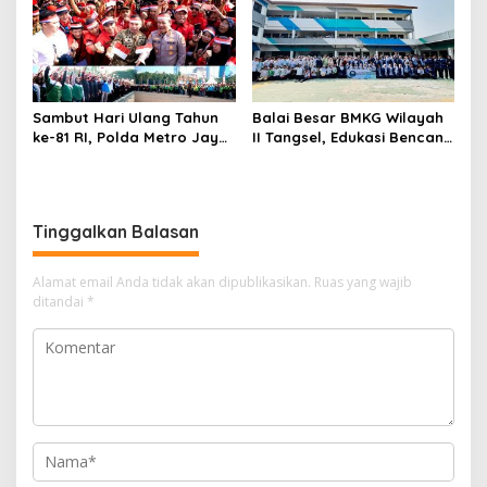
Sambut Hari Ulang Tahun
Balai Besar BMKG Wilayah
ke-81 RI, Polda Metro Jaya
II Tangsel, Edukasi Bencana
Gelar Apel Kebangsaan
Gempa Bumi dan Tsunami
kepada pelajar UPTD SMPN
23
Tinggalkan Balasan
Alamat email Anda tidak akan dipublikasikan.
Ruas yang wajib
ditandai
*