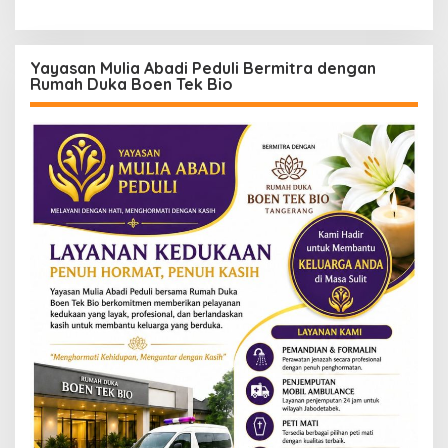
Yayasan Mulia Abadi Peduli Bermitra dengan
Rumah Duka Boen Tek Bio