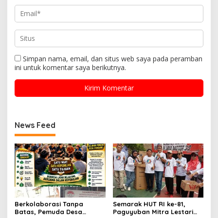
Simpan nama, email, dan situs web saya pada peramban
ini untuk komentar saya berikutnya.
News Feed
Berkolaborasi Tanpa
Semarak HUT RI ke-81,
Batas, Pemuda Desa
Paguyuban Mitra Lestari