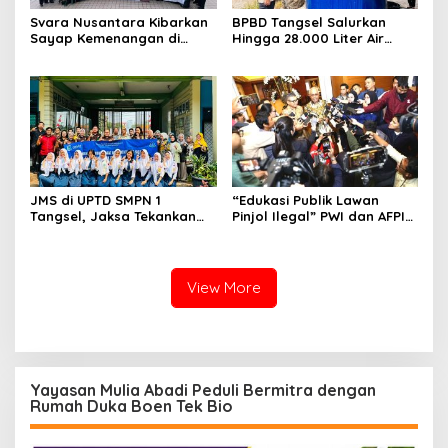
Svara Nusantara Kibarkan
BPBD Tangsel Salurkan
Sayap Kemenangan di
Hingga 28.000 Liter Air
Kancah Internasional
Bersih Per hari untuk
Warga Terdampak
Kekeringan
JMS di UPTD SMPN 1
“Edukasi Publik Lawan
Tangsel, Jaksa Tekankan
Pinjol Ilegal” PWI dan AFPI
Bahaya Bullying hingga
Gelar Workshop Jurnalistik
Narkotika
View More
Yayasan Mulia Abadi Peduli Bermitra dengan
Rumah Duka Boen Tek Bio