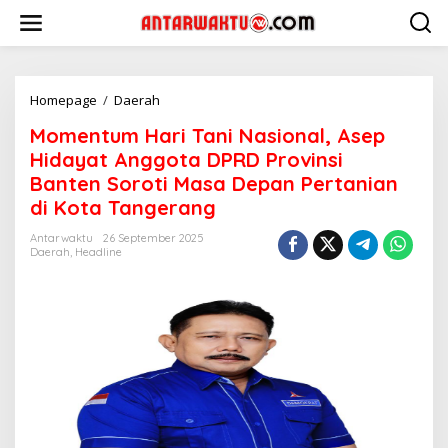
Lewati
ke
konten
Momentum
Homepage
/
Daerah
Hari
Momentum Hari Tani Nasional, Asep
Tani
Nasional,
Hidayat Anggota DPRD Provinsi
Asep
Banten Soroti Masa Depan Pertanian
Hidayat
di Kota Tangerang
Anggota
DPRD
Antarwaktu
26 September 2025
Provinsi
Daerah
,
Headline
Banten
Soroti
Masa
Depan
Pertanian
di
Kota
Tangerang