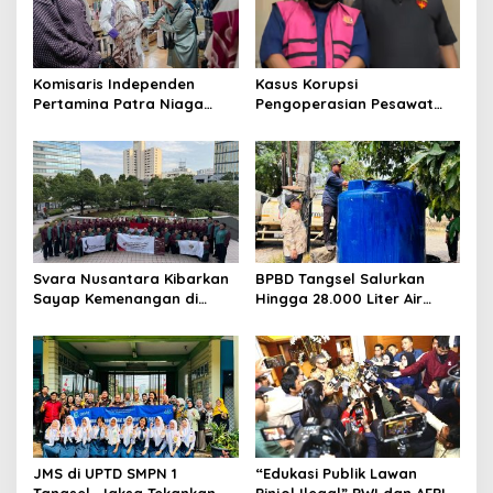
Komisaris Independen
Kasus Korupsi
Pertamina Patra Niaga
Pengoperasian Pesawat
Terpikat Produk UMKM
APK: Mantan VP Business
Mitra Binaan dengan
Development Ditetapkan
Sentuhan Kemanusiaan dan
Tersangka
Keberlanjutan
Svara Nusantara Kibarkan
BPBD Tangsel Salurkan
Sayap Kemenangan di
Hingga 28.000 Liter Air
Kancah Internasional
Bersih Per hari untuk
Warga Terdampak
Kekeringan
JMS di UPTD SMPN 1
“Edukasi Publik Lawan
Tangsel, Jaksa Tekankan
Pinjol Ilegal” PWI dan AFPI