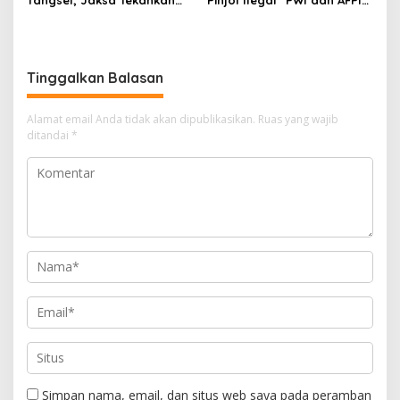
Bahaya Bullying hingga
Gelar Workshop Jurnalistik
Narkotika
Tinggalkan Balasan
Alamat email Anda tidak akan dipublikasikan.
Ruas yang wajib
ditandai
*
Simpan nama, email, dan situs web saya pada peramban