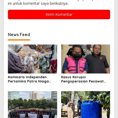
ini untuk komentar saya berikutnya.
News Feed
Komisaris Independen
Kasus Korupsi
Pertamina Patra Niaga
Pengoperasian Pesawat
Terpikat Produk UMKM
APK: Mantan VP Business
Mitra Binaan dengan
Development Ditetapkan
Sentuhan Kemanusiaan dan
Tersangka
Keberlanjutan