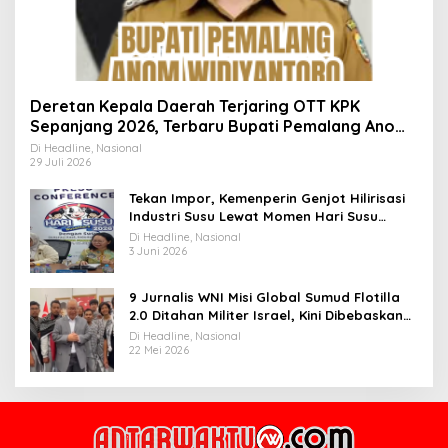
Deretan Kepala Daerah Terjaring OTT KPK
Sepanjang 2026, Terbaru Bupati Pemalang Anom
Widiyantoro
Di Headline, Nasional
29 Juli 2026
Tekan Impor, Kemenperin Genjot Hilirisasi
Industri Susu Lewat Momen Hari Susu
Nusantara 2026
Di Headline, Nasional
3 Juni 2026
9 Jurnalis WNI Misi Global Sumud Flotilla
2.0 Ditahan Militer Israel, Kini Dibebaskan
dan Dievakuasi ke Istanbul
Di Headline, Nasional
22 Mei 2026