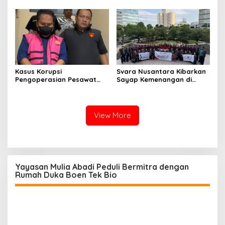
kepada pelajar UPTD SMPN
Mitra Binaan dengan
23
Sentuhan Kemanusiaan dan
Keberlanjutan
Kasus Korupsi
Svara Nusantara Kibarkan
Pengoperasian Pesawat
Sayap Kemenangan di
APK: Mantan VP Business
Kancah Internasional
Development Ditetapkan
Tersangka
View More
Yayasan Mulia Abadi Peduli Bermitra dengan
Rumah Duka Boen Tek Bio