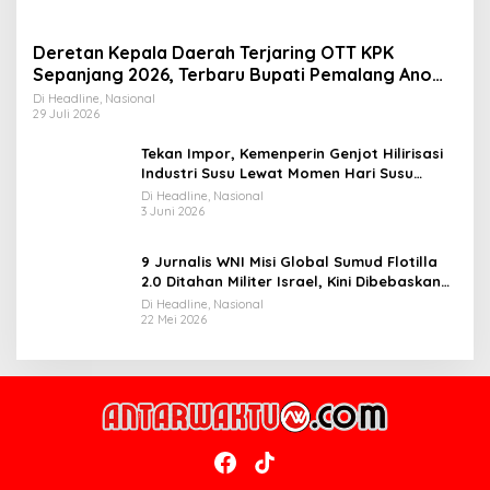
Deretan Kepala Daerah Terjaring OTT KPK
Sepanjang 2026, Terbaru Bupati Pemalang Anom
Widiyantoro
Di Headline, Nasional
29 Juli 2026
Tekan Impor, Kemenperin Genjot Hilirisasi
Industri Susu Lewat Momen Hari Susu
Nusantara 2026
Di Headline, Nasional
3 Juni 2026
9 Jurnalis WNI Misi Global Sumud Flotilla
2.0 Ditahan Militer Israel, Kini Dibebaskan
dan Dievakuasi ke Istanbul
Di Headline, Nasional
22 Mei 2026