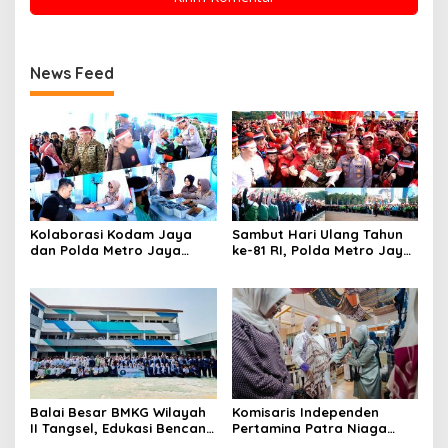
News Feed
Kolaborasi Kodam Jaya
Sambut Hari Ulang Tahun
dan Polda Metro Jaya
ke-81 RI, Polda Metro Jaya
Gelar Bakti Kesehatan
Gelar Apel Kebangsaan
Balai Besar BMKG Wilayah
Komisaris Independen
II Tangsel, Edukasi Bencana
Pertamina Patra Niaga
Gempa Bumi dan Tsunami
Terpikat Produk UMKM