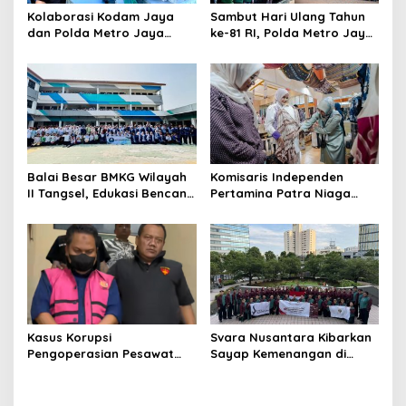
Kolaborasi Kodam Jaya
Sambut Hari Ulang Tahun
dan Polda Metro Jaya
ke-81 RI, Polda Metro Jaya
Gelar Bakti Kesehatan
Gelar Apel Kebangsaan
Balai Besar BMKG Wilayah
Komisaris Independen
II Tangsel, Edukasi Bencana
Pertamina Patra Niaga
Gempa Bumi dan Tsunami
Terpikat Produk UMKM
kepada pelajar UPTD SMPN
Mitra Binaan dengan
23
Sentuhan Kemanusiaan dan
Keberlanjutan
Kasus Korupsi
Svara Nusantara Kibarkan
Pengoperasian Pesawat
Sayap Kemenangan di
APK: Mantan VP Business
Kancah Internasional
Development Ditetapkan
Tersangka