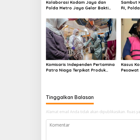
Kolaborasi Kodam Jaya dan
Sambut H
Polda Metro Jaya Gelar Bakti
RI, Pold
Kesehatan
Kebangs
Komisaris Independen Pertamina
Kasus Ko
Patra Niaga Terpikat Produk
Pesawat 
UMKM Mitra Binaan dengan
Business
Sentuhan Kemanusiaan dan
Ditetapk
Keberlanjutan
Tinggalkan Balasan
Alamat email Anda tidak akan dipublikasikan.
Ruas ya