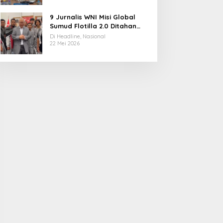
9 Jurnalis WNI Misi Global
Sumud Flotilla 2.0 Ditahan
Militer Israel, Kini Dibebaskan
Di Headline, Nasional
dan Dievakuasi ke Istanbul
22 Mei 2026