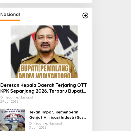
Nasional
Deretan Kepala Daerah Terjaring OTT
KPK Sepanjang 2026, Terbaru Bupati
Pemalang Anom Widiyantoro
Di Headline, Nasional
29 Juli 2026
Tekan Impor, Kemenperin
Genjot Hilirisasi Industri Susu
Lewat Momen Hari Susu
Di Headline, Nasional
Nusantara 2026
3 Juni 2026