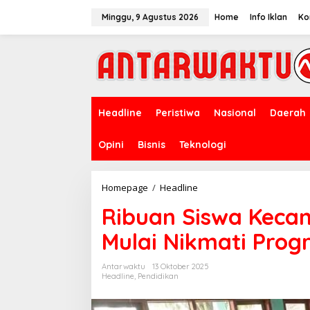
Lewati
ke
Minggu, 9 Agustus 2026
Home
Info Iklan
Ko
konten
Headline
Peristiwa
Nasional
Daerah
Opini
Bisnis
Teknologi
Ribuan
Homepage
/
Headline
Siswa
Ribuan Siswa Keca
Kecamatan
Caringin
Mulai Nikmati Pro
Garut
Mulai
Nikmati
Antarwaktu
13 Oktober 2025
Program
Headline
,
Pendidikan
MBG