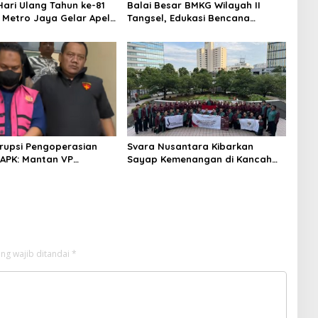
ari Ulang Tahun ke-81
Balai Besar BMKG Wilayah II
a Metro Jaya Gelar Apel
Tangsel, Edukasi Bencana
aan
Gempa Bumi dan Tsunami
kepada pelajar UPTD SMPN 23
rupsi Pengoperasian
Svara Nusantara Kibarkan
APK: Mantan VP
Sayap Kemenangan di Kancah
 Development
Internasional
an Tersangka
ng wajib ditandai
*