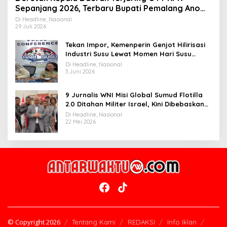
Sepanjang 2026, Terbaru Bupati Pemalang Anom
Widiyantoro
Di Headline, Nasional
29 Juli 2026
Tekan Impor, Kemenperin Genjot Hilirisasi
Industri Susu Lewat Momen Hari Susu
Nusantara 2026
Di Headline, Nasional
3 Juni 2026
9 Jurnalis WNI Misi Global Sumud Flotilla
2.0 Ditahan Militer Israel, Kini Dibebaskan
dan Dievakuasi ke Istanbul
Di Headline, Nasional
22 Mei 2026
© Copyright 2026
Tentang Kami
REDAKSI
Info Iklan