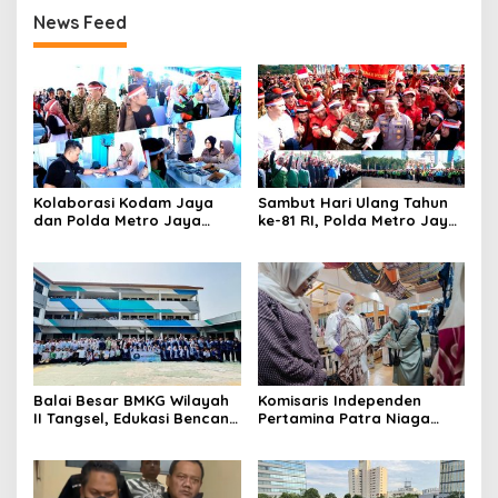
News Feed
Kolaborasi Kodam Jaya
Sambut Hari Ulang Tahun
dan Polda Metro Jaya
ke-81 RI, Polda Metro Jaya
Gelar Bakti Kesehatan
Gelar Apel Kebangsaan
Balai Besar BMKG Wilayah
Komisaris Independen
II Tangsel, Edukasi Bencana
Pertamina Patra Niaga
Gempa Bumi dan Tsunami
Terpikat Produk UMKM
kepada pelajar UPTD SMPN
Mitra Binaan dengan
23
Sentuhan Kemanusiaan dan
Keberlanjutan