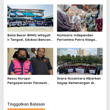
Gelar Bakti Kesehatan
Gelar Apel Kebangsaan
Balai Besar BMKG Wilayah
Komisaris Independen
II Tangsel, Edukasi Bencana
Pertamina Patra Niaga
Gempa Bumi dan Tsunami
Terpikat Produk UMKM
kepada pelajar UPTD SMPN
Mitra Binaan dengan
23
Sentuhan Kemanusiaan dan
Keberlanjutan
Kasus Korupsi
Svara Nusantara Kibarkan
Pengoperasian Pesawat
Sayap Kemenangan di
APK: Mantan VP Business
Kancah Internasional
Development Ditetapkan
Tersangka
Tinggalkan Balasan