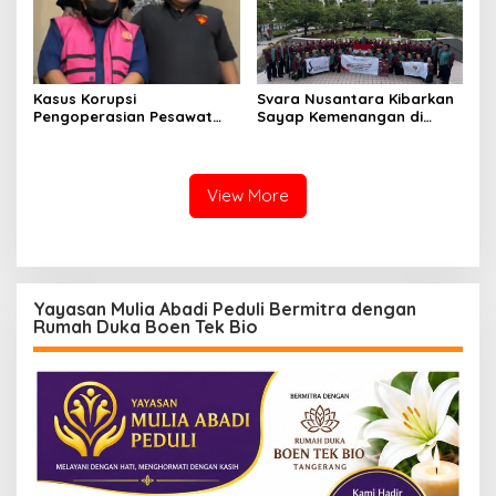
Kasus Korupsi
Svara Nusantara Kibarkan
Pengoperasian Pesawat
Sayap Kemenangan di
APK: Mantan VP Business
Kancah Internasional
Development Ditetapkan
Tersangka
View More
Yayasan Mulia Abadi Peduli Bermitra dengan
Rumah Duka Boen Tek Bio