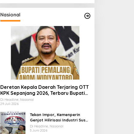
Nasional
Deretan Kepala Daerah Terjaring OTT
KPK Sepanjang 2026, Terbaru Bupati
Pemalang Anom Widiyantoro
Di Headline, Nasional
29 Juli 2026
Tekan Impor, Kemenperin
Genjot Hilirisasi Industri Susu
Lewat Momen Hari Susu
Di Headline, Nasional
Nusantara 2026
3 Juni 2026