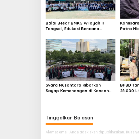
Balai Besar BMKG Wilayah II
Komisari
Tangsel, Edukasi Bencana
Patra Ni
Gempa Bumi dan Tsunami
UMKM Mit
kepada pelajar UPTD SMPN 23
Sentuha
Keberlan
Svara Nusantara Kibarkan
BPBD Tan
Sayap Kemenangan di Kancah
28.000 Li
Internasional
untuk W
Kekering
Tinggalkan Balasan
Alamat email Anda tidak akan dipublikasikan.
Ruas ya