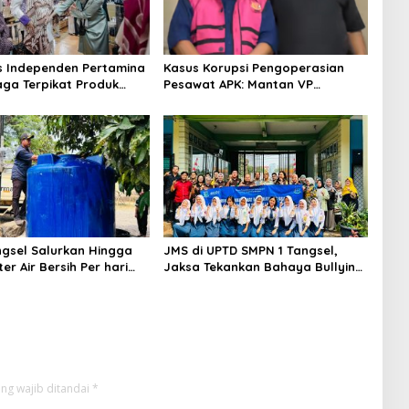
s Independen Pertamina
Kasus Korupsi Pengoperasian
aga Terpikat Produk
Pesawat APK: Mantan VP
ra Binaan dengan
Business Development
n Kemanusiaan dan
Ditetapkan Tersangka
jutan
gsel Salurkan Hingga
JMS di UPTD SMPN 1 Tangsel,
ter Air Bersih Per hari
Jaksa Tekankan Bahaya Bullying
arga Terdampak
hingga Narkotika
an
ng wajib ditandai
*