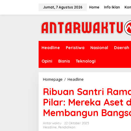
Lewati
ke
Jumat, 7 Agustus 2026
Home
Info Iklan
Kon
konten
Headline
Peristiwa
Nasional
Daerah
Opini
Bisnis
Teknologi
Ribuan
Homepage
/
Headline
Santri
Ribuan Santri Rama
Ramaikan
Pemkot
Pilar: Mereka Aset 
Tangsel,
Pilar:
Membangun Bangs
Mereka
Aset
dan
Antarwaktu
22 Oktober 2025
Pondasi
Headline
,
Pendidikan