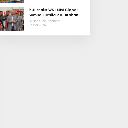
9 Jurnalis WNI Misi Global
Sumud Flotilla 2.0 Ditahan
Militer Israel, Kini Dibebaskan
Di Headline, Nasional
dan Dievakuasi ke Istanbul
22 Mei 2026