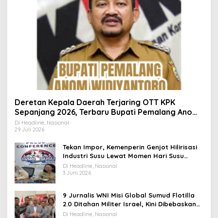
Deretan Kepala Daerah Terjaring OTT KPK
Sepanjang 2026, Terbaru Bupati Pemalang Anom
Widiyantoro
Di Headline, Nasional
29 Juli 2026
Tekan Impor, Kemenperin Genjot Hilirisasi
Industri Susu Lewat Momen Hari Susu
Nusantara 2026
Di Headline, Nasional
3 Juni 2026
9 Jurnalis WNI Misi Global Sumud Flotilla
2.0 Ditahan Militer Israel, Kini Dibebaskan
dan Dievakuasi ke Istanbul
Di Headline, Nasional