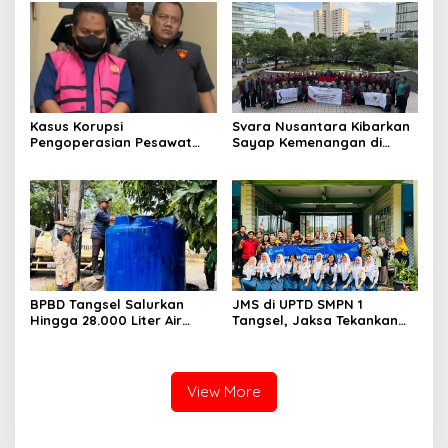
23
Sentuhan Kemanusiaan dan
Keberlanjutan
Kasus Korupsi
Svara Nusantara Kibarkan
Pengoperasian Pesawat
Sayap Kemenangan di
APK: Mantan VP Business
Kancah Internasional
Development Ditetapkan
Tersangka
BPBD Tangsel Salurkan
JMS di UPTD SMPN 1
Hingga 28.000 Liter Air
Tangsel, Jaksa Tekankan
Bersih Per hari untuk
Bahaya Bullying hingga
Warga Terdampak
Narkotika
Kekeringan
View More