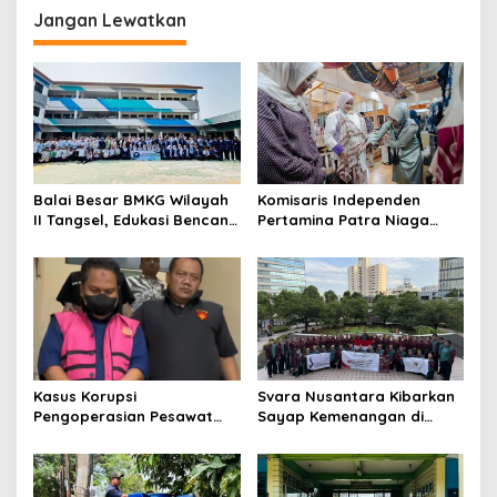
Jangan Lewatkan
Balai Besar BMKG Wilayah
Komisaris Independen
II Tangsel, Edukasi Bencana
Pertamina Patra Niaga
Gempa Bumi dan Tsunami
Terpikat Produk UMKM
kepada pelajar UPTD SMPN
Mitra Binaan dengan
23
Sentuhan Kemanusiaan dan
Keberlanjutan
Kasus Korupsi
Svara Nusantara Kibarkan
Pengoperasian Pesawat
Sayap Kemenangan di
APK: Mantan VP Business
Kancah Internasional
Development Ditetapkan
Tersangka