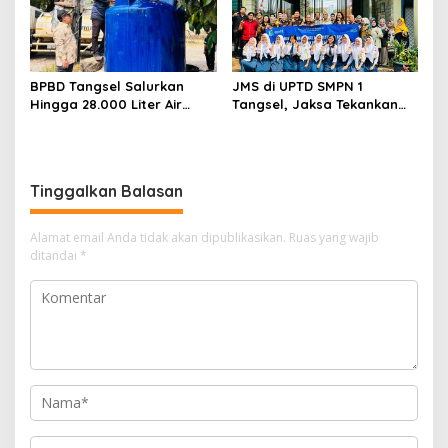
BPBD Tangsel Salurkan
JMS di UPTD SMPN 1
Hingga 28.000 Liter Air
Tangsel, Jaksa Tekankan
Bersih Per hari untuk
Bahaya Bullying hingga
Warga Terdampak
Narkotika
Kekeringan
Tinggalkan Balasan
Alamat email Anda tidak akan dipublikasikan.
Ruas yang wajib
ditandai
*