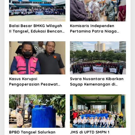
Balai Besar BMKG Wilayah
Komisaris Independen
II Tangsel, Edukasi Bencana
Pertamina Patra Niaga
Gempa Bumi dan Tsunami
Terpikat Produk UMKM
kepada pelajar UPTD SMPN
Mitra Binaan dengan
23
Sentuhan Kemanusiaan dan
Keberlanjutan
Kasus Korupsi
Svara Nusantara Kibarkan
Pengoperasian Pesawat
Sayap Kemenangan di
APK: Mantan VP Business
Kancah Internasional
Development Ditetapkan
Tersangka
BPBD Tangsel Salurkan
JMS di UPTD SMPN 1