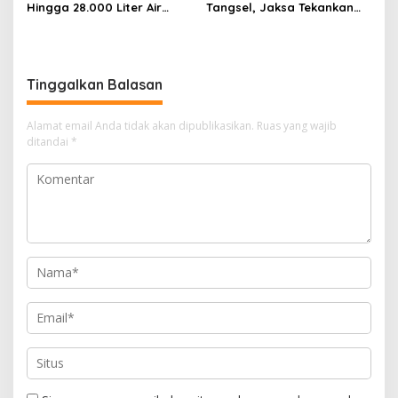
Hingga 28.000 Liter Air
Tangsel, Jaksa Tekankan
Bersih Per hari untuk
Bahaya Bullying hingga
Warga Terdampak
Narkotika
Kekeringan
Tinggalkan Balasan
Alamat email Anda tidak akan dipublikasikan.
Ruas yang wajib
ditandai
*