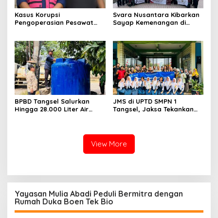
Kasus Korupsi
Svara Nusantara Kibarkan
Pengoperasian Pesawat
Sayap Kemenangan di
APK: Mantan VP Business
Kancah Internasional
Development Ditetapkan
Tersangka
BPBD Tangsel Salurkan
JMS di UPTD SMPN 1
Hingga 28.000 Liter Air
Tangsel, Jaksa Tekankan
Bersih Per hari untuk
Bahaya Bullying hingga
Warga Terdampak
Narkotika
Kekeringan
View More
Yayasan Mulia Abadi Peduli Bermitra dengan
Rumah Duka Boen Tek Bio