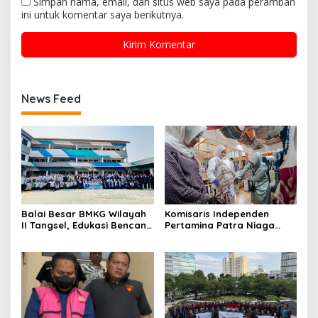
Simpan nama, email, dan situs web saya pada peramban
ini untuk komentar saya berikutnya.
News Feed
Balai Besar BMKG Wilayah
Komisaris Independen
II Tangsel, Edukasi Bencana
Pertamina Patra Niaga
Gempa Bumi dan Tsunami
Terpikat Produk UMKM
kepada pelajar UPTD SMPN
Mitra Binaan dengan
23
Sentuhan Kemanusiaan dan
Keberlanjutan