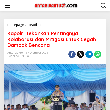
Lewati
ke
konten
Kapolri
Homepage
/
Headline
Tekankan
Kapolri Tekankan Pentingnya
Pentingnya
Kolaborasi
Kolaborasi dan Mitigasi untuk Cegah
dan
Dampak Bencana
Mitigasi
untuk
Antarwaktu
5 November 2025
Cegah
Headline
,
TNI-POLRI
Dampak
Bencana