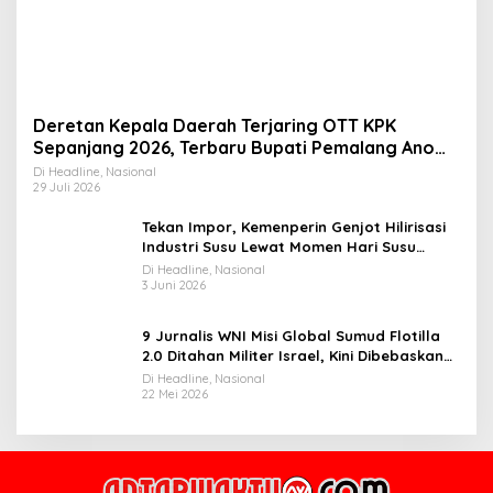
Deretan Kepala Daerah Terjaring OTT KPK
Sepanjang 2026, Terbaru Bupati Pemalang Anom
Widiyantoro
Di Headline, Nasional
29 Juli 2026
Tekan Impor, Kemenperin Genjot Hilirisasi
Industri Susu Lewat Momen Hari Susu
Nusantara 2026
Di Headline, Nasional
3 Juni 2026
9 Jurnalis WNI Misi Global Sumud Flotilla
2.0 Ditahan Militer Israel, Kini Dibebaskan
dan Dievakuasi ke Istanbul
Di Headline, Nasional
22 Mei 2026