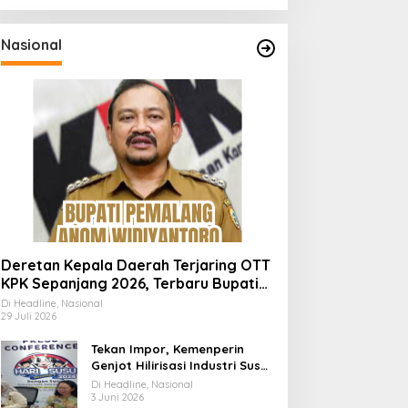
Nasional
Deretan Kepala Daerah Terjaring OTT
KPK Sepanjang 2026, Terbaru Bupati
Pemalang Anom Widiyantoro
Di Headline, Nasional
29 Juli 2026
Tekan Impor, Kemenperin
Genjot Hilirisasi Industri Susu
Lewat Momen Hari Susu
Di Headline, Nasional
Nusantara 2026
3 Juni 2026