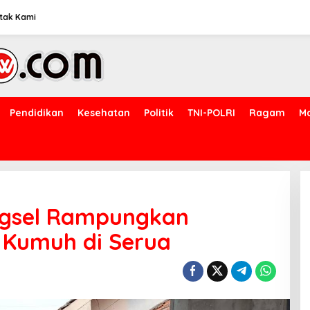
tak Kami
Pendidikan
Kesehatan
Politik
TNI-POLRI
Ragam
M
ngsel Rampungkan
Kumuh di Serua