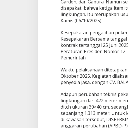
Garden, dan Gapura. Namun se
disepakati bahwa ketiga item 
lingkungan. Itu merupakan usul
Kamis (06/10/2025).
Kesepakatan pengalihan pekerj
Kesepakaran Bersama tanggal 2
kontrak tertanggal 25 Juni 202
Peraturan Presiden Nomor 12 
Pemerintah.
Waktu pelaksanaan ditetapkan s
Oktober 2025. Kegiatan dilak
penyedia jasa, dengan CV. BA
Adapun perubahan teknis peke
lingkungan dari 422 meter me
ditch ukuran 30×40 cm, sedang
sepanjang 1.313 meter. Untuk 
di kawasan tersebut, DISPERK
anggaran perubahan (APBD-P) 