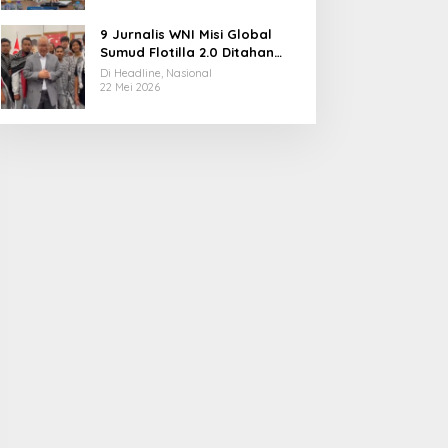
9 Jurnalis WNI Misi Global
Sumud Flotilla 2.0 Ditahan
Militer Israel, Kini Dibebaskan
Di Headline, Nasional
dan Dievakuasi ke Istanbul
22 Mei 2026