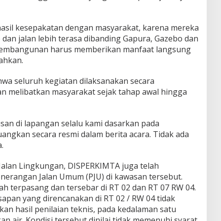
hasil kesepakatan dengan masyarakat, karena mereka
an jalan lebih terasa dibanding Gapura, Gazebo dan
i, pembangunan harus memberikan manfaat langsung
ahkan.
wa seluruh kegiatan dilaksanakan secara
an melibatkan masyarakat sejak tahap awal hingga
san di lapangan selalu kami dasarkan pada
angkan secara resmi dalam berita acara. Tidak ada
.
 Jalan Lingkungan, DISPERKIMTA juga telah
erangan Jalan Umum (PJU) di kawasan tersebut.
ah terpasang dan tersebar di RT 02 dan RT 07 RW 04.
sapan yang direncanakan di RT 02 / RW 04 tidak
kan hasil penilaian teknis, pada kedalaman satu
 air. Kondisi tersebut dinilai tidak memenuhi syarat