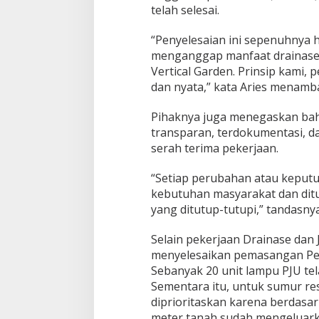
telah selesai.
“Penyelesaian ini sepenuhnya 
menganggap manfaat drainase d
Vertical Garden. Prinsip kam
dan nyata,” kata Aries menamb
Pihaknya juga menegaskan bah
transparan, terdokumentasi, d
serah terima pekerjaan.
“Setiap perubahan atau keputu
kebutuhan masyarakat dan ditu
yang ditutup-tutupi,” tandasnya
Selain pekerjaan Drainase dan
menyelesaikan pemasangan Pen
Sebanyak 20 unit lampu PJU tel
Sementara itu, untuk sumur re
diprioritaskan karena berdasar
meter tanah sudah mengeluarkan