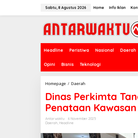
Lewati
ke
Sabtu, 8 Agustus 2026
Home
Info Iklan
Kon
konten
Headline
Peristiwa
Nasional
Daerah
Opini
Bisnis
Teknologi
Dinas
Homepage
/
Daerah
Perkimta
Dinas Perkimta Ta
Tangsel
Rampungkan
Penataan Kawasan 
Penataan
Kawasan
Kumuh
Antarwaktu
6 November 2025
di
Daerah
,
Headline
Serua