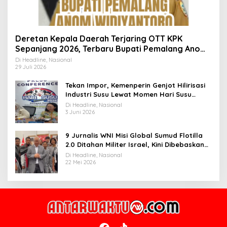
Deretan Kepala Daerah Terjaring OTT KPK
Sepanjang 2026, Terbaru Bupati Pemalang Anom
Widiyantoro
Di Headline, Nasional
29 Juli 2026
Tekan Impor, Kemenperin Genjot Hilirisasi
Industri Susu Lewat Momen Hari Susu
Nusantara 2026
Di Headline, Nasional
3 Juni 2026
9 Jurnalis WNI Misi Global Sumud Flotilla
2.0 Ditahan Militer Israel, Kini Dibebaskan
dan Dievakuasi ke Istanbul
Di Headline, Nasional
22 Mei 2026