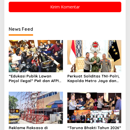
News Feed
“Edukasi Publik Lawan
Perkuat Soliditas TNI-Polri,
Pinjol Ilegal” PWI dan AFPI
Kapolda Metro Jaya dan
Gelar Workshop Jurnalistik
Pangdam Jaya Kunjungi
Dankorps Brimob Polri
Reklame Raksasa di
“Taruna Bhakti Tahun 2026”