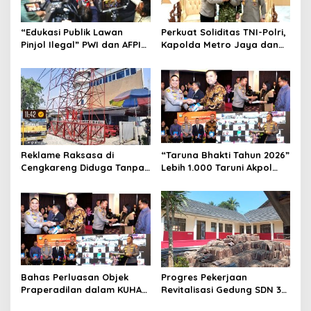
“Edukasi Publik Lawan
Perkuat Soliditas TNI-Polri,
Pinjol Ilegal” PWI dan AFPI
Kapolda Metro Jaya dan
Gelar Workshop Jurnalistik
Pangdam Jaya Kunjungi
Dankorps Brimob Polri
Reklame Raksasa di
“Taruna Bhakti Tahun 2026”
Cengkareng Diduga Tanpa
Lebih 1.000 Taruni Akpol
Izin: Data Berbeda,
Perkuat Pembentukan
Dokumen Diragukan,
Karakter Siswa Sekolah
Identitas Petugas Tak
Rakyat
Dikenali
Bahas Perluasan Objek
Progres Pekerjaan
Praperadilan dalam KUHAP
Revitalisasi Gedung SDN 3
Baru, Waka Polda Metro
Mekarmukti Sudah