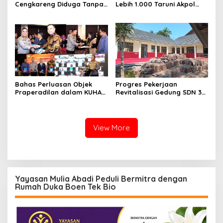
Cengkareng Diduga Tanpa
Lebih 1.000 Taruni Akpol
Izin: Data Berbeda,
Perkuat Pembentukan
Dokumen Diragukan,
Karakter Siswa Sekolah
Identitas Petugas Tak
Rakyat
Dikenali
Bahas Perluasan Objek
Progres Pekerjaan
Praperadilan dalam KUHAP
Revitalisasi Gedung SDN 3
Baru, Waka Polda Metro
Mekarmukti Sudah
Jaya Buka Seminar Hukum
Mencapai 50 Persen
View More
Yayasan Mulia Abadi Peduli Bermitra dengan
Rumah Duka Boen Tek Bio