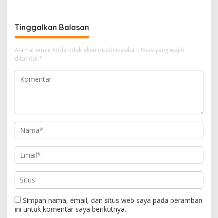
Jaya Buka Seminar Hukum
Mencapai 50 Persen
Tinggalkan Balasan
Alamat email Anda tidak akan dipublikasikan.
Ruas yang wajib
ditandai
*
Simpan nama, email, dan situs web saya pada peramban
ini untuk komentar saya berikutnya.