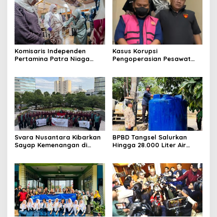
Komisaris Independen
Kasus Korupsi
Pertamina Patra Niaga
Pengoperasian Pesawat
Terpikat Produk UMKM
APK: Mantan VP Business
Mitra Binaan dengan
Development Ditetapkan
Sentuhan Kemanusiaan dan
Tersangka
Keberlanjutan
Svara Nusantara Kibarkan
BPBD Tangsel Salurkan
Sayap Kemenangan di
Hingga 28.000 Liter Air
Kancah Internasional
Bersih Per hari untuk
Warga Terdampak
Kekeringan