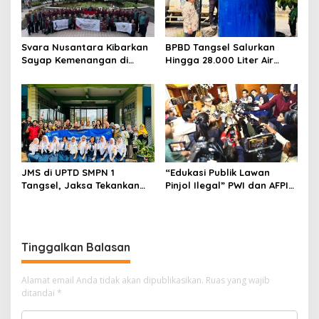
Svara Nusantara Kibarkan
BPBD Tangsel Salurkan
Sayap Kemenangan di
Hingga 28.000 Liter Air
Kancah Internasional
Bersih Per hari untuk
Warga Terdampak
Kekeringan
JMS di UPTD SMPN 1
“Edukasi Publik Lawan
Tangsel, Jaksa Tekankan
Pinjol Ilegal” PWI dan AFPI
Bahaya Bullying hingga
Gelar Workshop Jurnalistik
Narkotika
Tinggalkan Balasan
Alamat email Anda tidak akan dipublikasikan.
Ruas yang wajib
ditandai
*