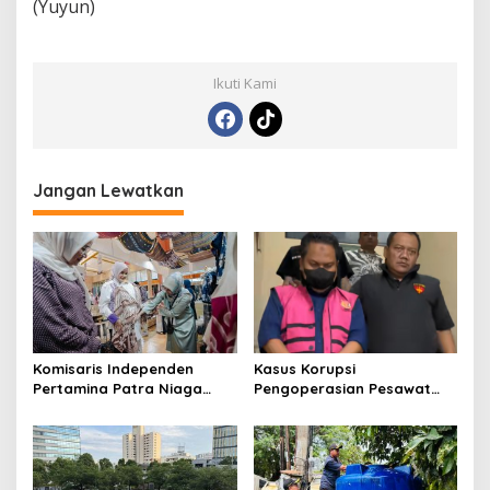
(Yuyun)
Ikuti Kami
Jangan Lewatkan
Komisaris Independen
Kasus Korupsi
Pertamina Patra Niaga
Pengoperasian Pesawat
Terpikat Produk UMKM
APK: Mantan VP Business
Mitra Binaan dengan
Development Ditetapkan
Sentuhan Kemanusiaan dan
Tersangka
Keberlanjutan