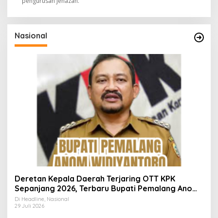
pengurusan jenazah.
Nasional
Deretan Kepala Daerah Terjaring OTT KPK
Sepanjang 2026, Terbaru Bupati Pemalang Anom
Widiyantoro
Di Headline, Nasional
29 Juli 2026