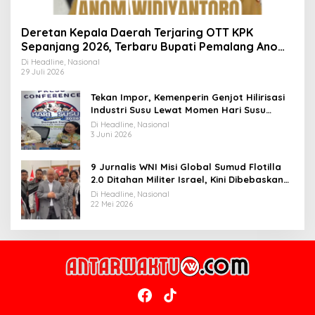
Deretan Kepala Daerah Terjaring OTT KPK
Sepanjang 2026, Terbaru Bupati Pemalang Anom
Widiyantoro
Di Headline, Nasional
29 Juli 2026
Tekan Impor, Kemenperin Genjot Hilirisasi
Industri Susu Lewat Momen Hari Susu
Nusantara 2026
Di Headline, Nasional
3 Juni 2026
9 Jurnalis WNI Misi Global Sumud Flotilla
2.0 Ditahan Militer Israel, Kini Dibebaskan
dan Dievakuasi ke Istanbul
Di Headline, Nasional
22 Mei 2026