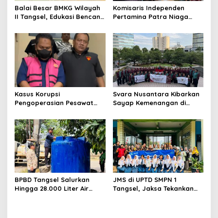
Balai Besar BMKG Wilayah
Komisaris Independen
II Tangsel, Edukasi Bencana
Pertamina Patra Niaga
Gempa Bumi dan Tsunami
Terpikat Produk UMKM
kepada pelajar UPTD SMPN
Mitra Binaan dengan
23
Sentuhan Kemanusiaan dan
Keberlanjutan
Kasus Korupsi
Svara Nusantara Kibarkan
Pengoperasian Pesawat
Sayap Kemenangan di
APK: Mantan VP Business
Kancah Internasional
Development Ditetapkan
Tersangka
BPBD Tangsel Salurkan
JMS di UPTD SMPN 1
Hingga 28.000 Liter Air
Tangsel, Jaksa Tekankan
Bersih Per hari untuk
Bahaya Bullying hingga
Warga Terdampak
Narkotika
Kekeringan