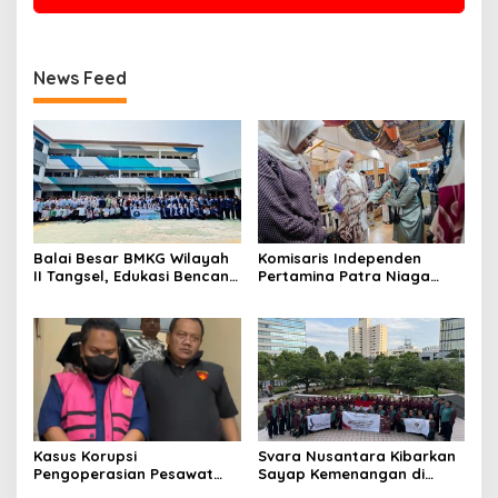
News Feed
Balai Besar BMKG Wilayah
Komisaris Independen
II Tangsel, Edukasi Bencana
Pertamina Patra Niaga
Gempa Bumi dan Tsunami
Terpikat Produk UMKM
kepada pelajar UPTD SMPN
Mitra Binaan dengan
23
Sentuhan Kemanusiaan dan
Keberlanjutan
Kasus Korupsi
Svara Nusantara Kibarkan
Pengoperasian Pesawat
Sayap Kemenangan di
APK: Mantan VP Business
Kancah Internasional