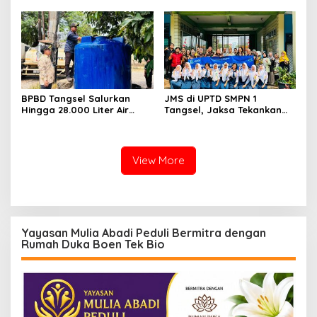
Development Ditetapkan
Tersangka
BPBD Tangsel Salurkan
JMS di UPTD SMPN 1
Hingga 28.000 Liter Air
Tangsel, Jaksa Tekankan
Bersih Per hari untuk
Bahaya Bullying hingga
Warga Terdampak
Narkotika
Kekeringan
View More
Yayasan Mulia Abadi Peduli Bermitra dengan
Rumah Duka Boen Tek Bio