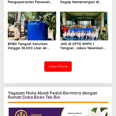
Pengoperasian Pesawat
Sayap Kemenangan di
APK: Mantan VP Business
Kancah Internasional
Development Ditetapkan
Tersangka
BPBD Tangsel Salurkan
JMS di UPTD SMPN 1
Hingga 28.000 Liter Air
Tangsel, Jaksa Tekankan
Bersih Per hari untuk
Bahaya Bullying hingga
Warga Terdampak
Narkotika
Kekeringan
View More
Yayasan Mulia Abadi Peduli Bermitra dengan
Rumah Duka Boen Tek Bio