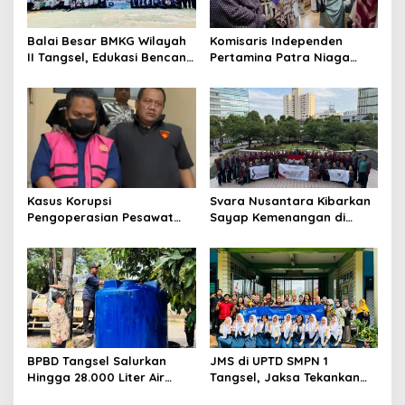
Balai Besar BMKG Wilayah
Komisaris Independen
II Tangsel, Edukasi Bencana
Pertamina Patra Niaga
Gempa Bumi dan Tsunami
Terpikat Produk UMKM
kepada pelajar UPTD SMPN
Mitra Binaan dengan
23
Sentuhan Kemanusiaan dan
Keberlanjutan
Kasus Korupsi
Svara Nusantara Kibarkan
Pengoperasian Pesawat
Sayap Kemenangan di
APK: Mantan VP Business
Kancah Internasional
Development Ditetapkan
Tersangka
BPBD Tangsel Salurkan
JMS di UPTD SMPN 1
Hingga 28.000 Liter Air
Tangsel, Jaksa Tekankan
Bersih Per hari untuk
Bahaya Bullying hingga