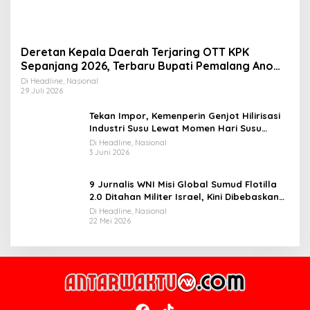
Deretan Kepala Daerah Terjaring OTT KPK
Sepanjang 2026, Terbaru Bupati Pemalang Anom
Widiyantoro
Di Headline, Nasional
29 Juli 2026
Tekan Impor, Kemenperin Genjot Hilirisasi
Industri Susu Lewat Momen Hari Susu
Nusantara 2026
Di Headline, Nasional
3 Juni 2026
9 Jurnalis WNI Misi Global Sumud Flotilla
2.0 Ditahan Militer Israel, Kini Dibebaskan
dan Dievakuasi ke Istanbul
Di Headline, Nasional
22 Mei 2026