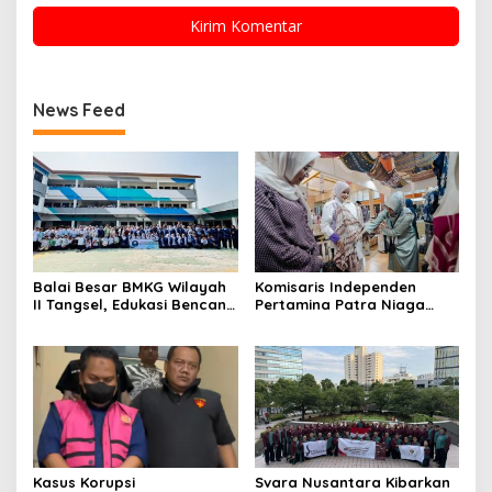
News Feed
Balai Besar BMKG Wilayah
Komisaris Independen
II Tangsel, Edukasi Bencana
Pertamina Patra Niaga
Gempa Bumi dan Tsunami
Terpikat Produk UMKM
kepada pelajar UPTD SMPN
Mitra Binaan dengan
23
Sentuhan Kemanusiaan dan
Keberlanjutan
Kasus Korupsi
Svara Nusantara Kibarkan