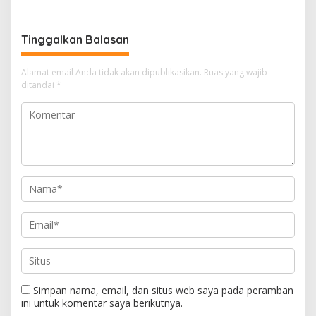
Warga Terdampak
Narkotika
Kekeringan
Tinggalkan Balasan
Alamat email Anda tidak akan dipublikasikan.
Ruas yang wajib
ditandai
*
Simpan nama, email, dan situs web saya pada peramban
ini untuk komentar saya berikutnya.