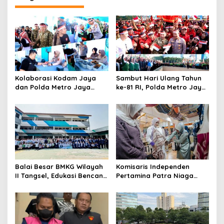
Kolaborasi Kodam Jaya
Sambut Hari Ulang Tahun
dan Polda Metro Jaya
ke-81 RI, Polda Metro Jaya
Gelar Bakti Kesehatan
Gelar Apel Kebangsaan
Balai Besar BMKG Wilayah
Komisaris Independen
II Tangsel, Edukasi Bencana
Pertamina Patra Niaga
Gempa Bumi dan Tsunami
Terpikat Produk UMKM
kepada pelajar UPTD SMPN
Mitra Binaan dengan
23
Sentuhan Kemanusiaan dan
Keberlanjutan