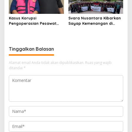
Kasus Korupsi
Svara Nusantara Kibarkan
Pengoperasian Pesawat
Sayap Kemenangan di
APK: Mantan VP Business
Kancah Internasional
Development Ditetapkan
Tersangka
Tinggalkan Balasan
Alamat email Anda tidak akan dipublikasikan.
Ruas yang wajib
ditandai
*