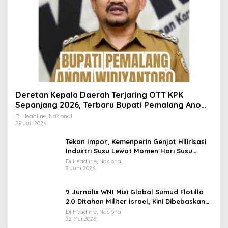
Deretan Kepala Daerah Terjaring OTT KPK
Sepanjang 2026, Terbaru Bupati Pemalang Anom
Widiyantoro
Di Headline, Nasional
29 Juli 2026
Tekan Impor, Kemenperin Genjot Hilirisasi
Industri Susu Lewat Momen Hari Susu
Nusantara 2026
Di Headline, Nasional
3 Juni 2026
9 Jurnalis WNI Misi Global Sumud Flotilla
2.0 Ditahan Militer Israel, Kini Dibebaskan
dan Dievakuasi ke Istanbul
Di Headline, Nasional
22 Mei 2026