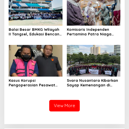
Balai Besar BMKG Wilayah
Komisaris Independen
II Tangsel, Edukasi Bencana
Pertamina Patra Niaga
Gempa Bumi dan Tsunami
Terpikat Produk UMKM
kepada pelajar UPTD SMPN
Mitra Binaan dengan
23
Sentuhan Kemanusiaan dan
Keberlanjutan
Kasus Korupsi
Svara Nusantara Kibarkan
Pengoperasian Pesawat
Sayap Kemenangan di
APK: Mantan VP Business
Kancah Internasional
Development Ditetapkan
Tersangka
View More