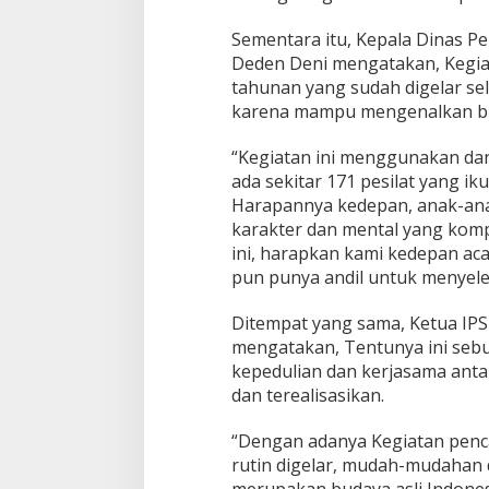
Sementara itu, Kepala Dinas P
Deden Deni mengatakan, Kegia
tahunan yang sudah digelar sel
karena mampu mengenalkan bu
“Kegiatan ini menggunakan dan
ada sekitar 171 pesilat yang ik
Harapannya kedepan, anak-anak
karakter dan mental yang kompe
ini, harapkan kami kedepan aca
pun punya andil untuk menyele
Ditempat yang sama, Ketua IP
mengatakan, Tentunya ini sebu
kepedulian dan kerjasama anta
dan terealisasikan.
“Dengan adanya Kegiatan penca
rutin digelar, mudah-mudahan 
merupakan budaya asli Indones