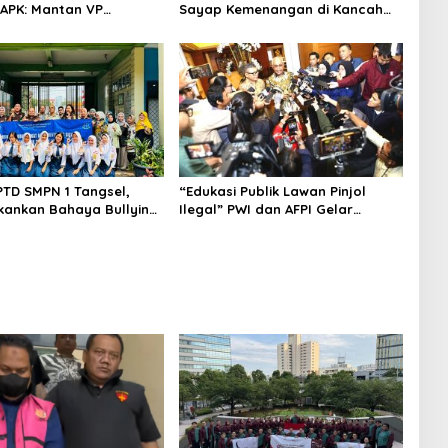
APK: Mantan VP
Sayap Kemenangan di Kancah
 Development
Internasional
an Tersangka
PTD SMPN 1 Tangsel,
“Edukasi Publik Lawan Pinjol
kankan Bahaya Bullying
Ilegal” PWI dan AFPI Gelar
arkotika
Workshop Jurnalistik