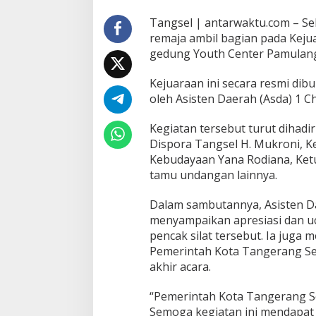
Tangsel | antarwaktu.com – Seb
remaja ambil bagian pada Kejua
gedung Youth Center Pamulang,
Kejuaraan ini secara resmi dib
oleh Asisten Daerah (Asda) 1 C
Kegiatan tersebut turut dihadi
Dispora Tangsel H. Mukroni, K
Kebudayaan Yana Rodiana, Ketu
tamu undangan lainnya.
Dalam sambutannya, Asisten D
menyampaikan apresiasi dan uc
pencak silat tersebut. Ia juga
Pemerintah Kota Tangerang Sel
akhir acara.
“Pemerintah Kota Tangerang Se
Semoga kegiatan ini mendapat h