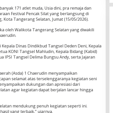
anyak 171 atlet muda, Usia dini, pra remaja dan
raan Festival Pencak Silat yang berlangsung di
 Kota Tangerang Selatan, Jumat (15/05/2026).
uka oleh Walikota Tangerang Selatan yang diwakili
haerudin.
ri Kepala Dinas Dindikbud Tangsel Deden Deni, Kepala
etua KONI Tangsel Mahludin, Kepala Bidang (Kabid)
a IPSI Tangsel Delima Bungsu Andy, serta Jajaran
aerah (Asda) 1 Chaerudin menyampaikan
apan selamat atas terselenggaranya kegiatan seni
 menyampaikan dukungan dan apresiasi dari
atan agar kegiatan dapat berjalan lancar hingga
latan mendukung penuh kegiatan seperti ini.
asil yang terbaik,” ujarnya.