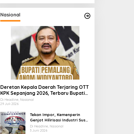
Nasional
Deretan Kepala Daerah Terjaring OTT
KPK Sepanjang 2026, Terbaru Bupati
Pemalang Anom Widiyantoro
Di Headline, Nasional
29 Juli 2026
Tekan Impor, Kemenperin
Genjot Hilirisasi Industri Susu
Lewat Momen Hari Susu
Di Headline, Nasional
Nusantara 2026
3 Juni 2026