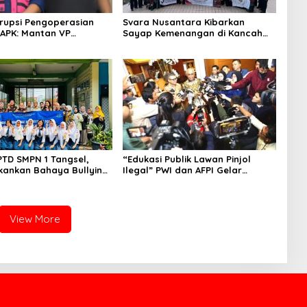
rupsi Pengoperasian
Svara Nusantara Kibarkan
APK: Mantan VP
Sayap Kemenangan di Kancah
 Development
Internasional
an Tersangka
PTD SMPN 1 Tangsel,
“Edukasi Publik Lawan Pinjol
kankan Bahaya Bullying
Ilegal” PWI dan AFPI Gelar
arkotika
Workshop Jurnalistik
View More