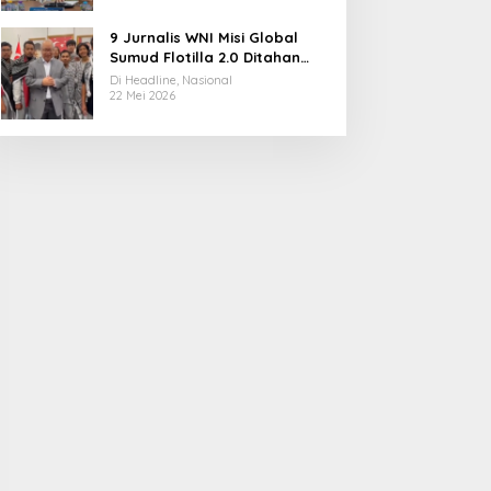
9 Jurnalis WNI Misi Global
Sumud Flotilla 2.0 Ditahan
Militer Israel, Kini Dibebaskan
Di Headline, Nasional
dan Dievakuasi ke Istanbul
22 Mei 2026