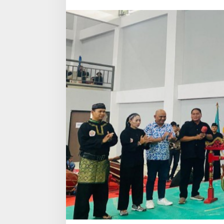
Ajang
Pembinaan
Atlet
Usia
Muda