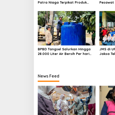
Patra Niaga Terpikat Produk
Pesawat 
UMKM Mitra Binaan dengan
Business
Sentuhan Kemanusiaan dan
Ditetapk
Keberlanjutan
BPBD Tangsel Salurkan Hingga
JMS di U
28.000 Liter Air Bersih Per hari
Jaksa Te
untuk Warga Terdampak
hingga N
Kekeringan
News Feed