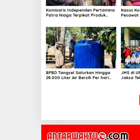
Komisaris Independen Pertamina
Kasus Ko
Patra Niaga Terpikat Produk
Pesawat 
UMKM Mitra Binaan dengan
Business
Sentuhan Kemanusiaan dan
Ditetapk
Keberlanjutan
BPBD Tangsel Salurkan Hingga
JMS di U
28.000 Liter Air Bersih Per hari
Jaksa Te
untuk Warga Terdampak
hingga N
Kekeringan