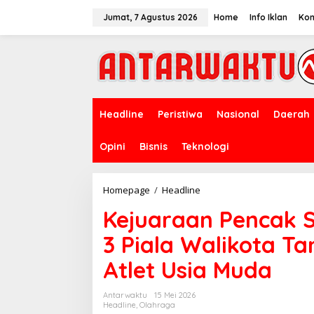
Lewati
ke
Jumat, 7 Agustus 2026
Home
Info Iklan
Kon
konten
Headline
Peristiwa
Nasional
Daerah
Opini
Bisnis
Teknologi
Kejuaraan
Homepage
/
Headline
Pencak
Kejuaraan Pencak S
Silat
C-
3 Piala Walikota T
More
Championship
Atlet Usia Muda
3
Piala
Walikota
Antarwaktu
15 Mei 2026
Tangsel,
Headline
,
Olahraga